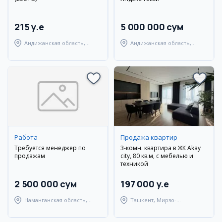
215 y.e
5 000 000 сум
Андижанская область,
Андижанская область,
город Андижан
Андижанский район
Работа
Продажа квартир
Требуется менеджер по
3-комн. квартира в ЖК Akay
продажам
city, 80 кв.м, с мебелью и
техникой
2 500 000 сум
197 000 y.e
Наманганская область,
Ташкент, Мирзо-
Наманганский район
Улугбекский район