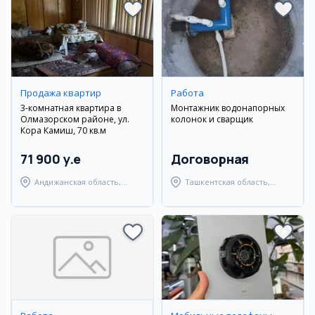
Продажа квартир
Работа
3-комнатная квартира в
Монтажник водонапорных
Олмазорском районе, ул.
колонок и сварщик
Кора Камиш, 70 кв.м
71 900 y.e
Договорная
Андижанская область,
Ташкентская область,
город Андижан
Янгиюльский район