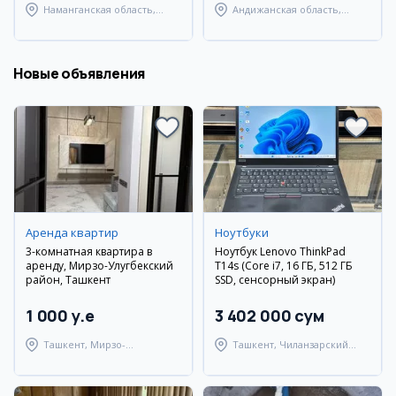
Наманганская область,
Андижанская область,
Наманганский район
Андижанский район
Новые объявления
Аренда квартир
Ноутбуки
3-комнатная квартира в
Ноутбук Lenovo ThinkPad
аренду, Мирзо-Улугбекский
T14s (Core i7, 16 ГБ, 512 ГБ
район, Ташкент
SSD, сенсорный экран)
1 000 y.e
3 402 000 сум
Ташкент, Мирзо-
Ташкент, Чиланзарский
Улугбекский район
район