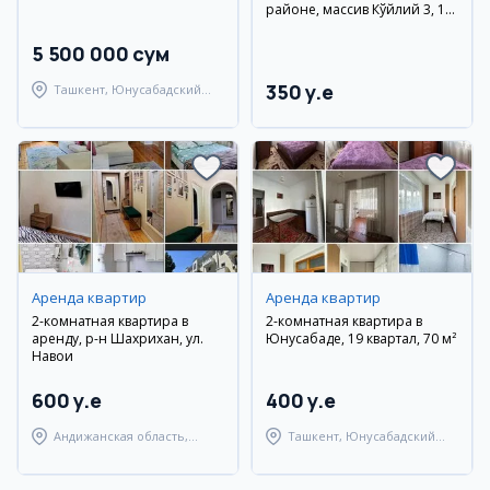
районе, массив Кўйлий 3, 10
этаж
5 500 000 сум
350 y.e
Ташкент, Юнусабадский
район
Аренда квартир
Аренда квартир
2-комнатная квартира в
2-комнатная квартира в
аренду, р-н Шахрихан, ул.
Юнусабаде, 19 квартал, 70 м²
Навои
600 y.e
400 y.e
Андижанская область,
Ташкент, Юнусабадский
Шахриханский район
район