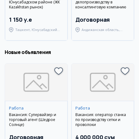
Юнусабадском районе (ЖК
делопроизводству в
Kazakhstan рынок)
консалтинговую компанию
1 150 y.e
Договорная
Ташкент, Юнусабадский
Андижанская область,
район
Андижанский район
Новые объявления
Работа
Работа
Вакансия: Супервайзер и
Вакансия: оператор станка
торговый агент (Шедрое
по производству сетки и
Солнце)
проволоки
Договорная
4 000 000 сум