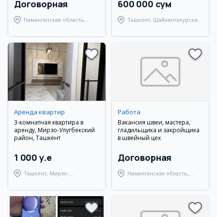
Договорная
600 000 сум
Наманганская область,
Ташкент, Шайхантахурский
Наманганский район
район
Аренда квартир
Работа
3-комнатная квартира в
Вакансия швеи, мастера,
аренду, Мирзо-Улугбекский
гладильщика и закройщика
район, Ташкент
в швейный цех
1 000 y.e
Договорная
Ташкент, Мирзо-
Наманганская область,
Улугбекский район
Наманганский район