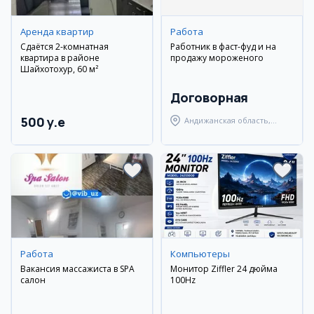
Аренда квартир
Работа
Сдаётся 2-комнатная
Работник в фаст-фуд и на
квартира в районе
продажу мороженого
Шайхотохур, 60 м²
Договорная
500 y.e
Андижанская область,
Андижанский район
Работа
Компьютеры
Вакансия массажиста в SPA
Монитор Ziffler 24 дюйма
салон
100Hz