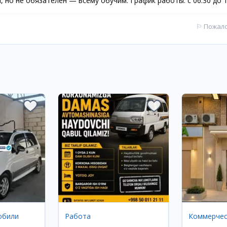
 но не обязателен — всему обучим. График работы: с 06:30 до 1
⚐
Пожал
обили
Работа