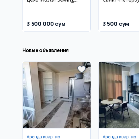
швея, глажильщица,
упаковщица
3 500 000 сум
3 500 сум
Новые объявления
Аренда квартир
Аренда квартир