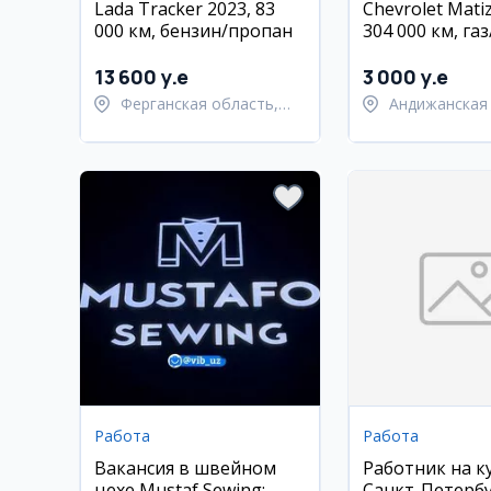
Lada Tracker 2023, 83
Chevrolet Matiz
000 км, бензин/пропан
304 000 км, га
Андижан
13 600 y.e
3 000 y.e
Ферганская область,
Андижанская 
Ферганский район
Андижанский
Работа
Работа
Вакансия в швейном
Работник на к
цехе Mustaf Sewing:
Санкт-Петерб