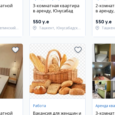
натной
3-комнатная квартира
2-комнат
в аренду, Юнусабад
в аренду
районе
Улугбекс
550 y.e
550 y.e
епинский
Ташкент, Юнусабадский
Ташкен
район
Улугбе
Работа
Аренда кв
натной
Вакансия для женщин и
3-комнат