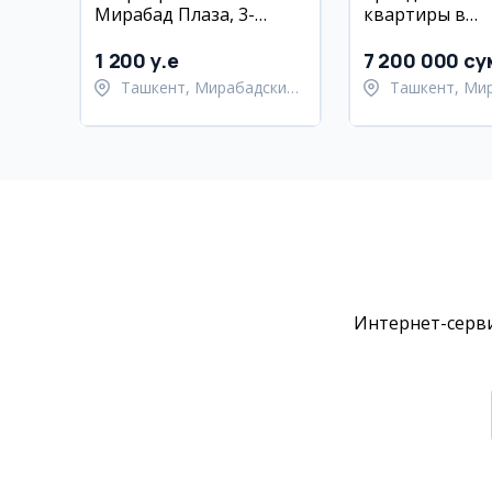
Мирабад Плаза, 3-
квартиры в
комнатная, 70 кв.м
Мирабадском 
1 200 y.e
7 200 000 су
Ташкент, Мирабадский
Ташкент, Ми
район
район
Интернет-серви