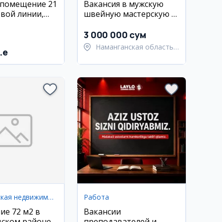
 помещение 21
Вакансия в мужскую
рвой линии,
швейную мастерскую в
Намангане
3 000 000 сум
Наманганская область,
.e
Наманганский район
Коммерческая недвижимость
Работа
е 72 м2 в
Вакансии
ском районе,
преподавателей и