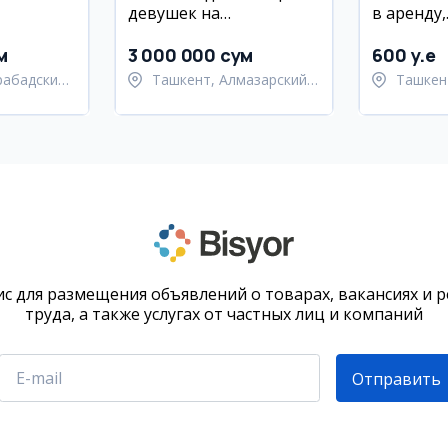
девушек на
в аренду,
районе
производство
Юнусабад
хлебобулочных изделий
18 кварт
м
3 000 000 сум
600 y.e
рабадский
Ташкент, Алмазарский
Ташкен
район
район
с для размещения объявлений о товарах, вакансиях и 
труда, а также услугах от частных лиц и компаний
Отправить