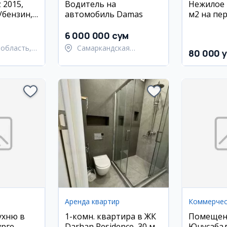
 2015,
Водитель на
Нежилое
з/бензин,
автомобиль Damas
м2 на пе
Ц-2
6 000 000 сум
область,
Самаркандская
80 000 y
 район
область,
Самаркандский район
Аренда квартир
ухню в
1-комн. квартира в ЖК
Помещени
урге
Darhan Residence, 30 м2,
Юнусабад