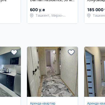
с ремонтом
13 кварт
600 y.e
185 000 
Ташкент, Мирзо-
Ташкен
Улугбекский район
район
Аренда квартир
Аренда кв