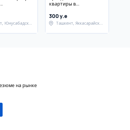
квартиры в
ский район,
Яккасарайском районе
ал
300 y.e
т, Юнусабадский
Ташкент, Яккасарайский
район
резюме на рынке