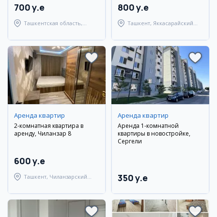
700 y.e
800 y.e
Ташкентская область,
Ташкент, Яккасарайский
Паркентский район
район
Аренда квартир
Аренда квартир
2-комнатная квартира в
Аренда 1-комнатной
аренду, Чиланзар 8
квартиры в новостройке,
Сергели
600 y.e
350 y.e
Ташкент, Чиланзарский
район