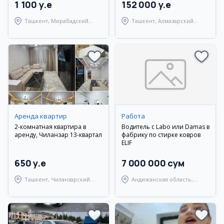
1 100 y.e
152 000 y.e
Ташкент, Мирабадский
Ташкент, Алмазарский
район
район
Аренда квартир
Работа
2-комнатная квартира в
Водитель с Labo или Damas в
аренду, Чиланзар 13-квартал
фабрику по стирке ковров
ELIF
650 y.e
7 000 000 сум
Ташкент, Чиланзарский
Андижанская область,
район
Андижанский район