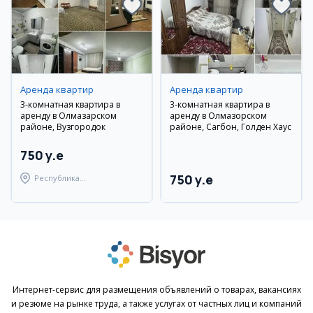
Аренда квартир
Аренда квартир
3-комнатная квартира в
3-комнатная квартира в
аренду в Олмазарском
аренду в Олмазорском
районе, Вузгородок
районе, Сагбон, Голден Хаус
750 y.e
750 y.e
Республика
Каракалпакстан,
Берунийский район
Интернет-сервис для размещения объявлений о товарах, вакансиях
и резюме на рынке труда, а также услугах от частных лиц и компаний