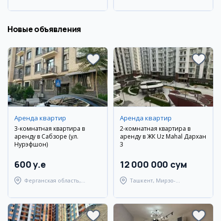
район
Новые объявления
Аренда квартир
Аренда квартир
3-комнатная квартира в
2-комнатная квартира в
аренду в Сабзоре (ул.
аренду в ЖК Uz Mahal Дархан
Нурэфшон)
3
600 y.e
12 000 000 сум
Ферганская область,
Ташкент, Мирзо-
Узбекистанский район
Улугбекский район