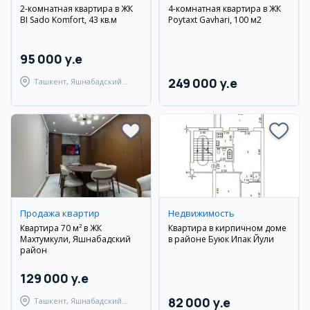
2-комнатная квартира в ЖК
4-комнатная квартира в ЖК
BI Sado Komfort, 43 кв.м
Poytaxt Gavhari, 100 м2
95 000 y.e
249 000 y.e
Ташкент, Яшнабадский
район
Продажа квартир
Недвижимость
Квартира 70 м² в ЖК
Квартира в кирпичном доме
Махтумкули, Яшнабадский
в районе Буюк Ипак Йули
район
129 000 y.e
82 000 y.e
Ташкент, Яшнабадский