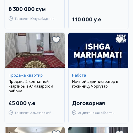
8 300 000 сум
110 000 y.e
Ташкент, Юнусабадский
район
Продажа квартир
Работа
Продажа 2-комнатной
Ночной администратор в
квартиры в Алмазарском
гостиницу Чоргузар
районе
45 000 y.e
Договорная
Ташкент, Алмазарский
Андижанская область,
район
Андижанский район