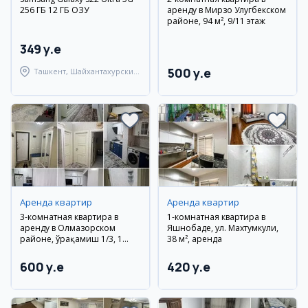
256 ГБ 12 ГБ ОЗУ
аренду в Мирзо Улугбекском
районе, 94 м², 9/11 этаж
349 y.e
500 y.e
Ташкент, Шайхантахурский
район
Аренда квартир
Аренда квартир
3-комнатная квартира в
1-комнатная квартира в
аренду в Олмазорском
Яшнобаде, ул. Махтумкули,
районе, Қўрақамиш 1/3, 1
38 м², аренда
этаж
600 y.e
420 y.e