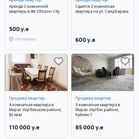
Аренда 2-комнатной
Сдаётся 2-комнатная
квартиры в ЖК Olmazor City
квартира на ул. Саид Барака
500 y.e
600 y.e
Республика
Каракалпакстан,
Берунийский район
Продажа квартир
Продажа квартир
4-комнатная квартира в
3-комнатная квартира в
Мирзо Улугбекском районе,
Мирзо Улугбек районе,
82 кв.м
Куйлюк-1
110 000 y.e
85 000 y.e