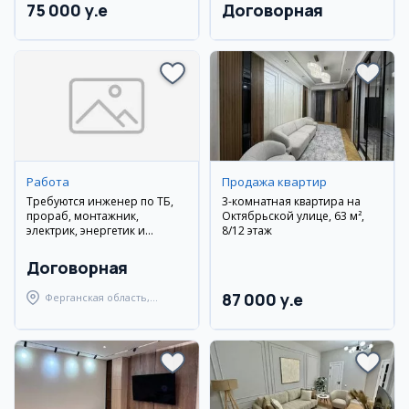
75 000 y.e
Договорная
Работа
Продажа квартир
Требуются инженер по ТБ,
3-комнатная квартира на
прораб, монтажник,
Октябрьской улице, 63 м²,
электрик, энергетик и
8/12 этаж
главный инженер
Договорная
87 000 y.e
Ферганская область,
Ферганский район