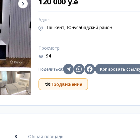
120 000 y.e
Адрес
:
Ташкент, Юнусабадский район
Просмотр
:
94
Поделиться
:
Копировать ссылк
Продвижение
3
Общая площадь