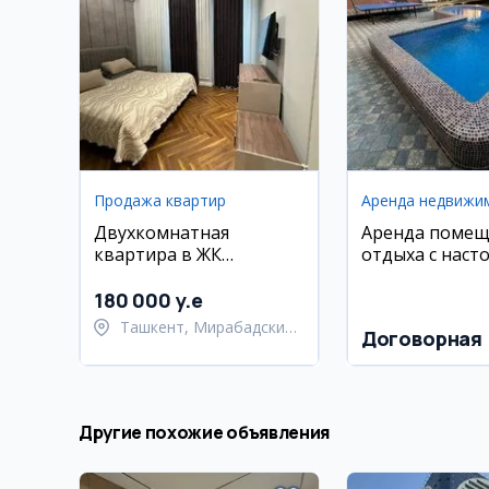
Продажа квартир
Аренда недвижи
Двухкомнатная
Аренда помещ
квартира в ЖК
отдыха с наст
Parkwood, 63 м2
теннисом и пр
180 000 y.e
Ташкент, Мирабадский
Договорная
район
Другие похожие объявления