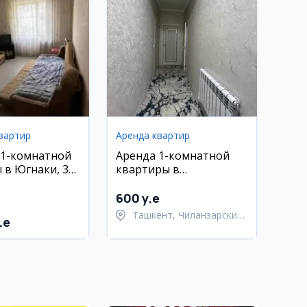
вартир
Аренда квартир
 1-комнатной
Аренда 1-комнатной
 в Югнаки, 38
квартиры в
ебелью и
Чиланзарском районе
600 y.e
Ташкент, Чиланзарский
.e
район