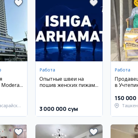
р
Работа
Работа
я
Опытные швеи на
Продаве
 Modera
пошив женских пижам
в Учтепи
м
в Сырдарье
150 000
асарайский
Ташкен
3 000 000 сум
район