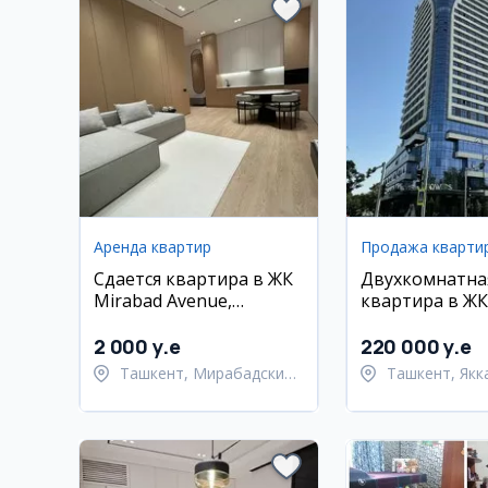
Аренда квартир
Продажа кварти
Сдается квартира в ЖК
Двухкомнатна
Mirabad Avenue,
квартира в ЖК
Мирабадский район, 65
Towers, 58 кв.
кв.м.
2 000 y.e
220 000 y.e
Ташкент, Мирабадский
Ташкент, Якк
район
район