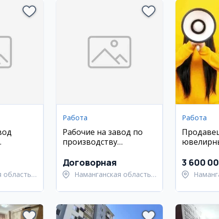
Работа
Работа
вод
Рабочие на завод по
Продаве
производству
ювелирн
ксалиш)
травертина в
Намангане
Договорная
3 600 0
 область,
Наманганская область,
Наманг
й район
Наманганский район
Наманг