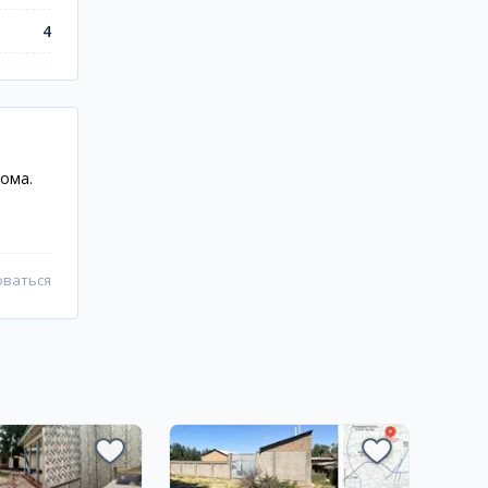
4
дома.
оваться