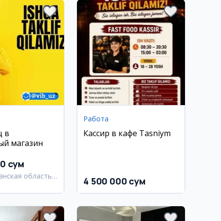
Работа
ц в
Кассир в кафе Tasniym
ый магазин
00 сум
анская область,
4 500 000 сум
анский район