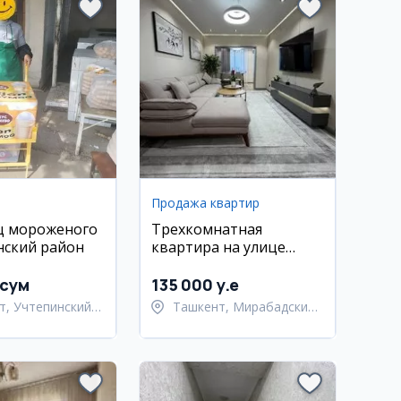
Продажа квартир
ц мороженого
Трехкомнатная
нский район
квартира на улице
Фаргона Йули
 сум
135 000 y.e
т, Учтепинский
Ташкент, Мирабадский
район