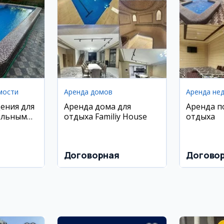
мости
Аренда домов
Аренда не
ения для
Аренда дома для
Аренда п
ольным
отдыха Familiy House
отдыха
иставкой
Договорная
Догово