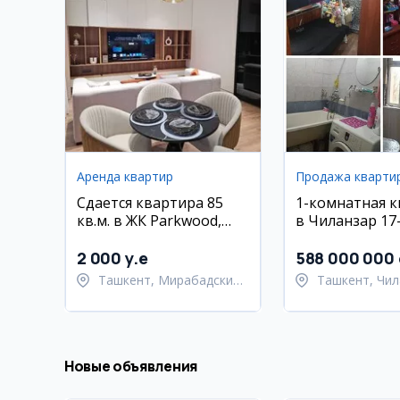
Аренда квартир
Продажа кварти
Сдается квартира 85
1-комнатная 
кв.м. в ЖК Parkwood,
в Чиланзар 17
Мирабадский район
2 000 y.e
588 000 000
Ташкент, Мирабадский
Ташкент, Чил
район
район
Новые объявления