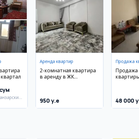
р
Аренда квартир
Продажа к
квартира
2-комнатная квартира
Продажа
-квартал
в аренду в ЖК
квартиры
Greenwich Residence,
кв.м, с м
Миробод
техникой
 сум
анзарский
950 y.e
48 000 y