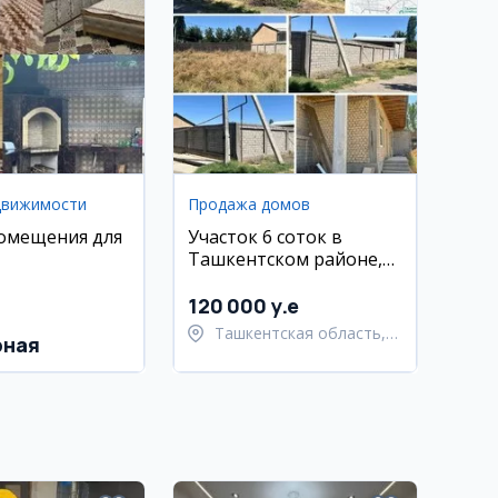
движимости
Продажа домов
омещения для
Участок 6 соток в
Ташкентском районе,
Хасанбой
120 000 y.e
Ташкентская область,
рная
Ташкентский район