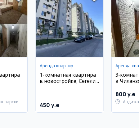
Аренда квартир
Аренда кв
квартира
1-комнатная квартира
3-комнат
в новостройке, Сегели,
в Чиланзо
 районе,
рядом с метро
евро рем
Чосхтепа, 5/9 этаж,
800 y.e
новый ремонт
анзарский
Андижа
450 y.e
город 