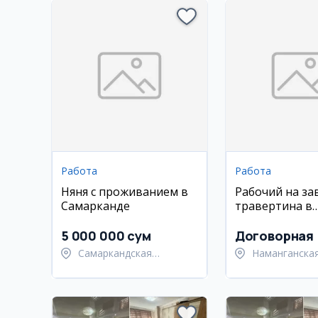
Работа
Работа
Няня с проживанием в
Рабочий на за
Самарканде
травертина в
Намангане (Ю
5 000 000 сум
Договорная
Самаркандская
Наманганская
область,
Намангански
Самаркандский район