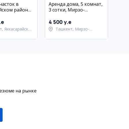
часток в
Аренда дома, 5 комнат,
йском районе,
3 сотки, Мирзо-
 10 соток
Улугбекский район
.e
4 500 y.e
т, Яккасарайский
Ташкент, Мирзо-
Улугбекский район
резюме на рынке