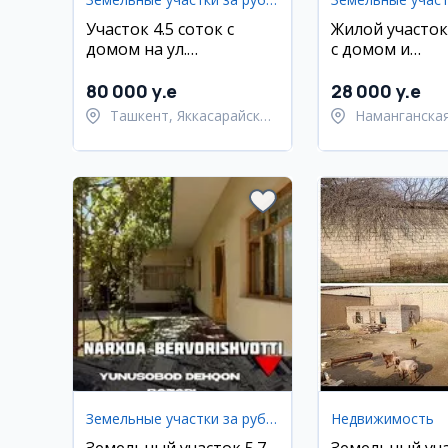
Участок 4.5 соток с
Жилой участок
домом на ул.
с домом и
Сулейманова,
коммуникация
Яккасарайский район
Попском райо
80 000 y.e
28 000 y.e
Ташкент, Яккасарайский
Наманганская
район
Намангански
Земельные участки за рубежом
Недвижимость