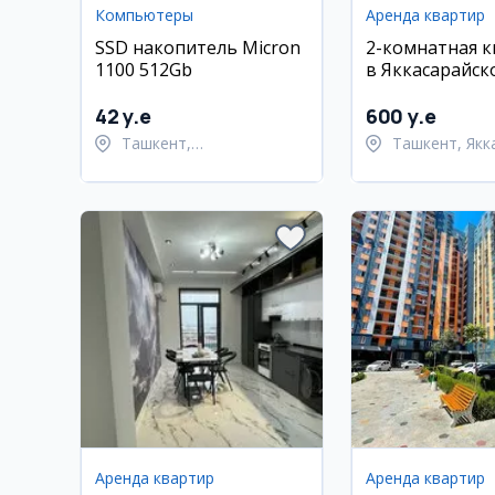
Компьютеры
Аренда квартир
SSD накопитель Micron
2-комнатная 
1100 512Gb
в Яккасарайск
районе, ЦУМ
42 y.e
600 y.e
Ташкент,
Ташкент, Якк
Шайхантахурский район
район
Аренда квартир
Аренда квартир