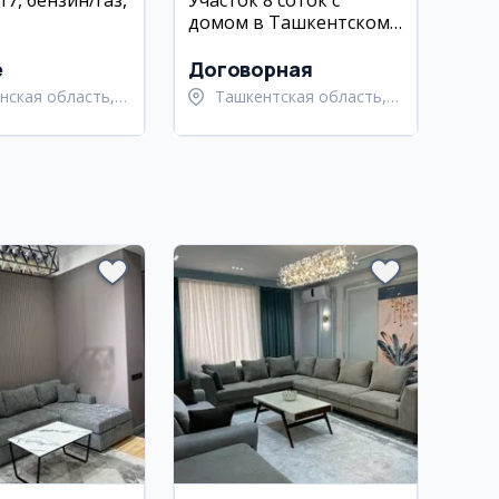
7, бензин/газ,
Участок 8 соток с
домом в Ташкентском
районе, м-н Победа
e
Договорная
нская область,
Ташкентская область,
нский район
Ташкентский район