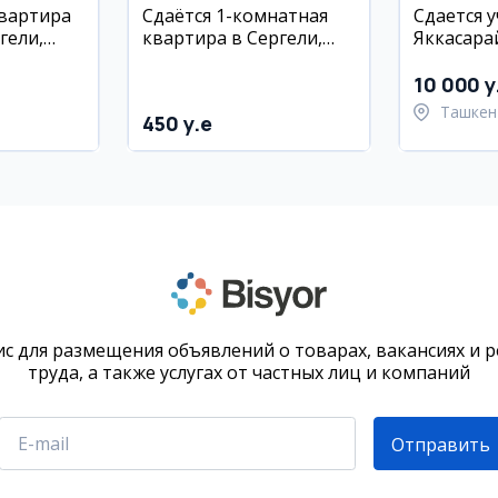
квартира
Сдаётся 1-комнатная
Сдается у
гели,
квартира в Сергели,
Яккасара
етро
рядом с метро
6 комнат,
Чосхтепа
10 000 y
Ташкен
450 y.e
район
с для размещения объявлений о товарах, вакансиях и 
труда, а также услугах от частных лиц и компаний
Отправить