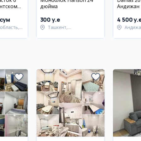
сток 6
Моноблок Hanson 24
Damas 201
ентском
дюйма
Андижан
епа
 сум
300 y.e
4 500 y.
область,
Ташкент,
Андижа
 район
Шайхантахурский район
Андижа