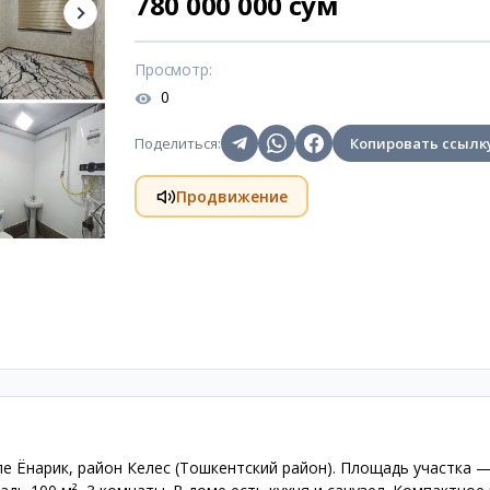
780 000 000 сум
Просмотр
:
0
Поделиться
:
Копировать ссылк
Продвижение
е Ёнарик, район Келес (Тошкентский район). Площадь участка —