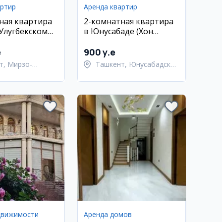
артир
Аренда квартир
ная квартира
2-комнатная квартира
Улугбекском
в Юнусабаде (Хон
Сарой), 70 м², 11/16 эт.
e
900 y.e
т, Мирзо-
Ташкент, Юнусабадский
кский район
район
движимости
Аренда домов