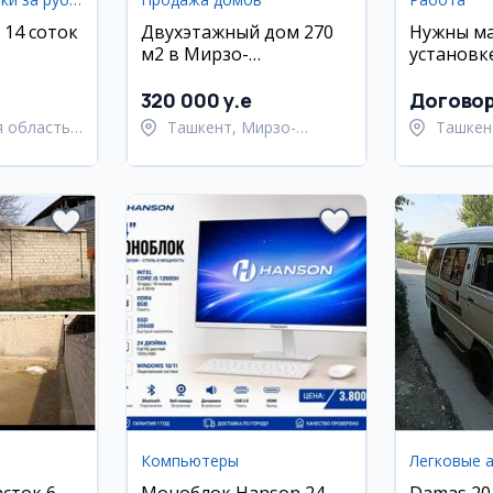
 14 соток
Двухэтажный дом 270
Нужны ма
м2 в Мирзо-
установк
ми в
Улугбекском районе
Ташкент
не
320 000 y.e
Догово
 область,
Ташкент, Мирзо-
Ташкен
й район
Улугбекский район
Ташкен
Компьютеры
Легковые 