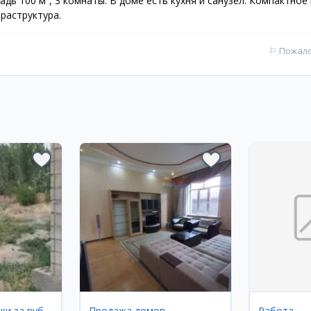
дь 100 м², 3 комнаты. В доме есть кухня и санузел. Компактное 
раструктура.
⚐
Пожал
Земельные участки за рубежом
Продажа домов
Работа