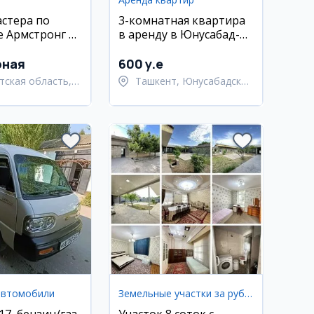
стера по
3-комнатная квартира
е Армстронг в
в аренду в Юнусабад-18
е
квартал
рная
600 y.e
тская область,
Ташкент, Юнусабадский
тский район
район
автомобили
Земельные участки за рубежом