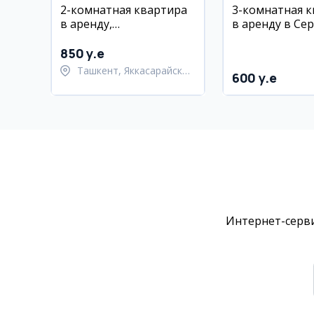
2-комнатная квартира
3-комнатная 
в аренду,
в аренду в Сер
Яккасарайский район,
рядом с 5-м м
Кушбеги
850 y.e
Ташкент, Яккасарайский
600 y.e
район
Интернет-серви