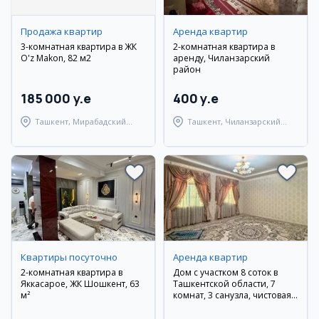
Продажа квартир
Аренда квартир
3-комнатная квартира в ЖК
2-комнатная квартира в
O'z Makon, 82 м2
аренду, Чиланзарский
район
185 000 y.e
400 y.e
Ташкент, Мирабадский
Ташкент, Чиланзарский
район
район
Квартиры посуточно
Аренда квартир
2-комнатная квартира в
Дом с участком 8 соток в
Яккасарое, ЖК Шошкент, 63
Ташкентской области, 7
м²
комнат, 3 санузла, чистовая
отделка