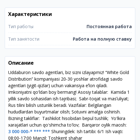
Характеристики
Тип работы
Постоянная работа
Тип занятости
Работа на полную ставку
Описание
Uddaburon savdo agentlari, biz sizni izlayapmiz! ‍“White Gold
Distribution” kompaniyasi 20-30 yoshlar atrofidagi savdo
agentlari (yigit-qizlar) uchun vakansiya eʼlon qiladi.
Imkoniyatni qoʻldan boy bermang! Asosiy talablar: ️ Kamida 1
yillik savdo sohasidan ish tajribasi; ️ Sabr-toqat va masʼuliyat; ️
Rus tilini bilish ustunlik beradi. Vazifalar: Belgilangan
hududlardan buyurtmalar olish; Sotuvni amalga oshirish.
Bizning takliflar: ️ Tashkilot hisobidan bepul tushlik; ️ Yoʻlkira
xarajatlari uchun qoʻshimcha toʻlov; ️ Barqaror oylik maosh:
3 000 000-* *** ***
Shuningdek: Ish tartibi: 6/1 Ish vaqti:
08:00-17:00 Manzil: Toshkent shahar