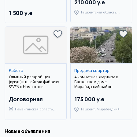
210 000 y.e
1 500 y.e
Ташкентская область,
Ташкентский район
Работа
Продажа квартир
Опытный раскройщик
4-комнатная квартира в
(кутуш) в швейную фабрику
Банковском доме,
SEVEN в Намангане
Мирабадский район
Договорная
175 000 y.e
Наманганская область,
Ташкент, Мирабадский
Наманганский район
район
Новые объявления