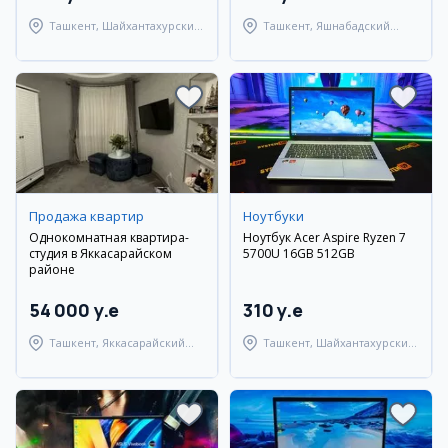
Ташкент, Шайхантахурский
Ташкент, Яшнабадский
район
район
Продажа квартир
Ноутбуки
Однокомнатная квартира-
Ноутбук Acer Aspire Ryzen 7
студия в Яккасарайском
5700U 16GB 512GB
районе
54 000 y.e
310 y.e
Ташкент, Яккасарайский
Ташкент, Шайхантахурский
район
район