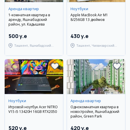
Аренда квартир
Ноутбуки
1-комнатная квартира в
Apple MacBook Air M1
аренду, Яшнабадский
8/256GB 13 дюймов
район, ул. Кадышева
500 y.e
430 y.e
Ташкент, Яшнабадский
Ташкент, Чиланзарский
район
район
Ноутбуки
Аренда квартир
Игровой ноутбук Acer NITRO
Однокомнатная квартира в
V15 i5 13420H 16GB RTX2050
новостройке, Яшнабадский
район, Green Park
520 y.e
420 y.e