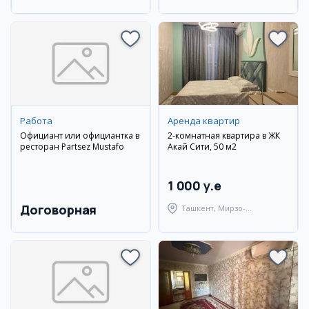
район
Андижанский район
Работа
Аренда квартир
Официант или официантка в
2-комнатная квартира в ЖК
ресторан Partsez Mustafo
Акай Сити, 50 м2
1 000 y.e
Договорная
Ташкент, Мирзо-
Улугбекский район