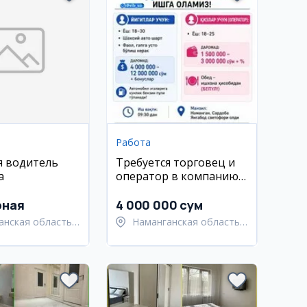
Работа
я водитель
Требуется торговец и
а
оператор в компанию
по продаже водных
фильтров в Намангане
рная
4 000 000 сум
анская область,
Наманганская область,
анский район
Наманганский район