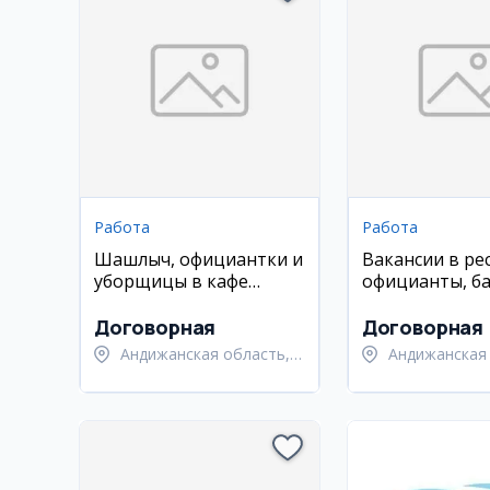
Работа
Работа
Шашлыч, официантки и
Вакансии в ре
уборщицы в кафе
официанты, б
(Андижан)
помощник пов
шеф-повар
Договорная
Договорная
Андижанская область,
Андижанская 
Андижанский район
Андижанский