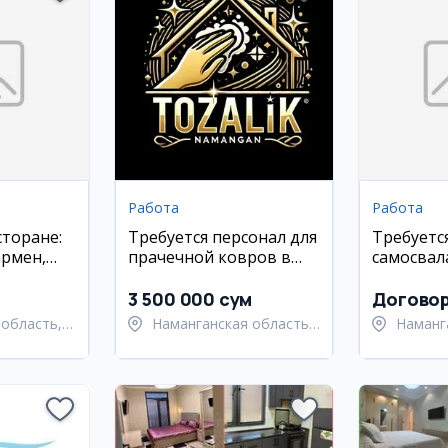
Работа
Работа
сторане:
Требуется персонал для
Требуетс
армен,
прачечной ковров в
самосвал
ара,
Намангане
3 500 000 сум
Догово
область,
Наманганская область,
Наманг
 район
Наманганский район
Наманг