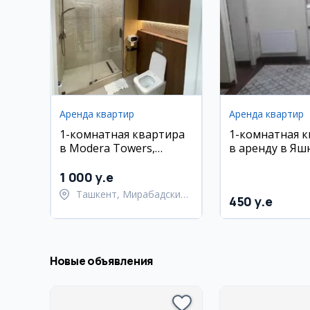
Аренда квартир
Аренда квартир
1-комнатная квартира
1-комнатная 
в Modera Towers,
в аренду в Яш
Мирабадский район, 30
м²
1 000 y.e
Ташкент, Мирабадский
450 y.e
район
Новые объявления