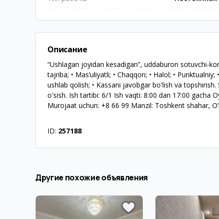
Описание
“Ushlagan joyidan kesadigan”, uddaburon sotuvchi-konsul
tajriba; • Mas’uliyatli; • Chaqqon; • Halol; • Punktualniy
ushlab qolish; • Kassani javobgar bo'lish va topshirish.
o'sish. Ish tartibi: 6/1 Ish vaqti: 8:00 dan 17:00 gacha
Murojaat uchun: +8 66 99 Manzil: Toshkent shahar, O’ri
ID:
257188
Другие похожие объявления