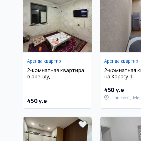
Аренда квартир
Аренда квартир
2-комнатная квартира
2-комнатная 
в аренду,
на Карасу-1
Шайхантаурский район,
Гулобод
450 y.e
Ташкент, Ми
450 y.e
Улугбекский 