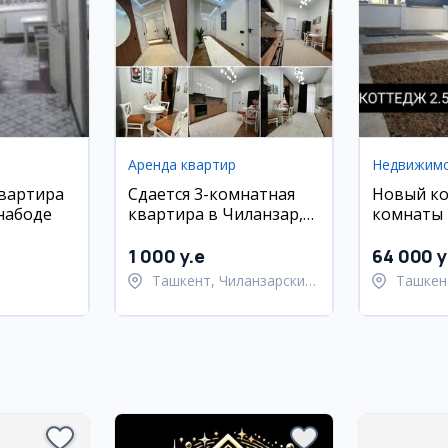
Аренда квартир
Недвижим
квартира
Сдается 3-комнатная
Новый ко
набоде
квартира в Чиланзар,
комнаты 
3-й квартал,
участке 2
новостройка
1 000 y.e
64 000 y
Ташкент, Чиланзарский
Ташкен
район
Кибрай