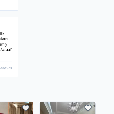
lik
zlarni
erniy
Actual”
оваться