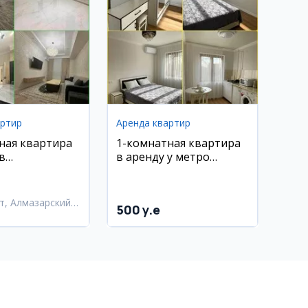
артир
Аренда квартир
ная квартира
1-комнатная квартира
в
в аренду у метро
ком районе
Максим Горький
т, Алмазарский
500 y.e