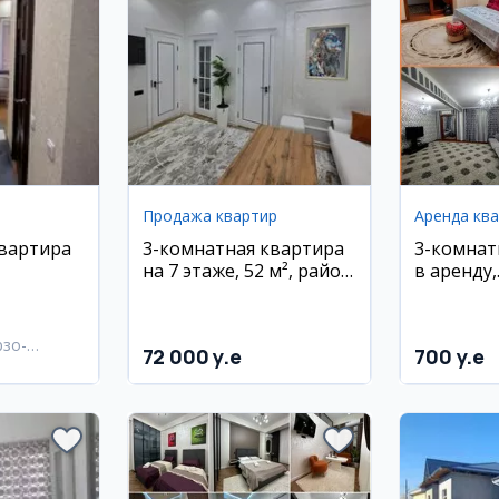
Продажа квартир
Аренда кв
квартира
3-комнатная квартира
3-комнат
на 7 этаже, 52 м², район
в аренду,
Вокзал/Саодат
Шайхонт
район, Д
рзо-
72 000 y.e
700 y.e
район