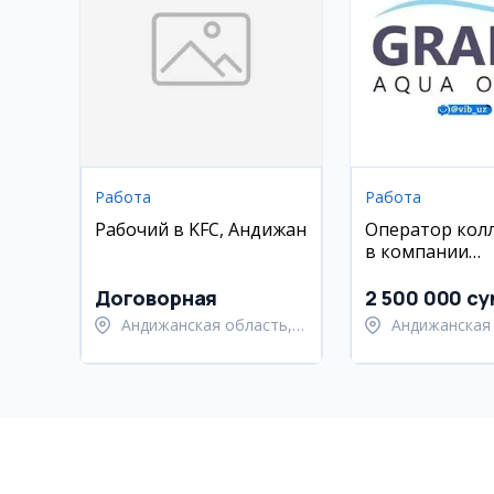
Работа
Работа
Рабочий в KFC, Андижан
Оператор кол
в компании
Granoaquaorig
Договорная
2 500 000 су
Андижанская область,
Андижанская 
Андижанский район
Андижанский