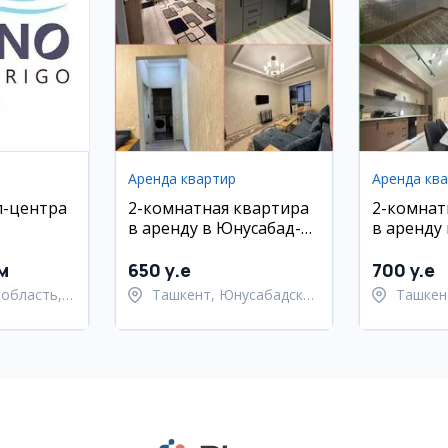
Аренда квартир
Аренда кв
л-центра
2-комнатная квартира
2-комнат
в аренду в Юнусабад-7,
в аренду 
o
новостройка, мебель и
Алмазарс
техника
м
650 y.e
700 y.e
область,
Ташкент, Юнусабадский
Ташкен
 район
район
район