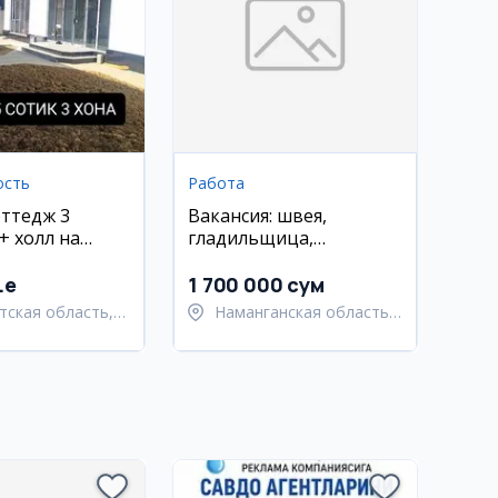
ость
Работа
ттедж 3
Вакансия: швея,
+ холл на
гладильщица,
.5 сотки
чистильщица в
швейной фабрике в
.e
1 700 000 сум
Намангане
тская область,
Наманганская область,
ский район
Наманганский район