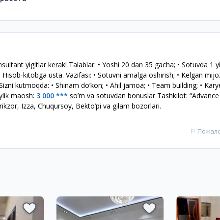
tant yigitlar kerak! Talablar: • Yoshi 20 dan 35 gacha; • Sotuvda 1 yil
; • Hisob-kitobga usta. Vazifasi: • Sotuvni amalga oshirish; • Kelgan mijo
 Sizni kutmoqda: • Shinam do’kon; • Ahil jamoa; • Team building; • Kary
 Oylik maosh:
3 000 ***
so’m va sotuvdan bonuslar Tashkilot: “Advance 
kzor, Izza, Chuqursoy, Bekto’pi va gilam bozorlari.
⚐
Пожал