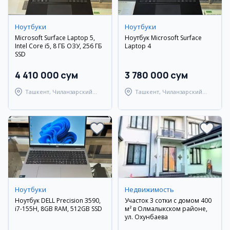
Ноутбуки
Ноутбуки
Microsoft Surface Laptop 5,
Ноутбук Microsoft Surface
Intel Core i5, 8 ГБ ОЗУ, 256 ГБ
Laptop 4
SSD
4 410 000 сум
3 780 000 сум
Ташкент, Чиланзарский
Ташкент, Чиланзарский
район
район
Ноутбуки
Недвижимость
Ноутбук DELL Precision 3590,
Участок 3 сотки с домом 400
i7-155H, 8GB RAM, 512GB SSD
м² в Олмалыкском районе,
ул. Охунбаева