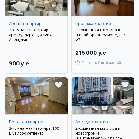
Аренда квартир
Продажа квартир
2-комнатная квартира в
3-комнатная квартира в
аренду, Дархан, Хамид
Яшнабадском районе, 113
Алимджан
м2
215 000 y.e
900 y.e
Ташкент, Яшнабадский
район
Продажа квартир
Аренда квартир
3-комнатная квартира, 100
2-комнатная квартира в
м², Гидрометцентр
новостройке,
Шайхантахурский район,