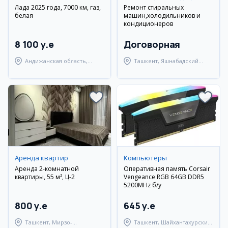
Лада 2025 года, 7000 км, газ,
Ремонт стиральных
белая
машин,холодильников и
кондиционеров
8 100 y.e
Договорная
Андижанская область,
Ташкент, Яшнабадский
Балыкчинский район
район
Аренда квартир
Компьютеры
Аренда 2-комнатной
Оперативная память Corsair
квартиры, 55 м², Ц-2
Vengeance RGB 64GB DDR5
5200MHz б/у
800 y.e
645 y.e
Ташкент, Мирзо-
Ташкент, Шайхантахурский