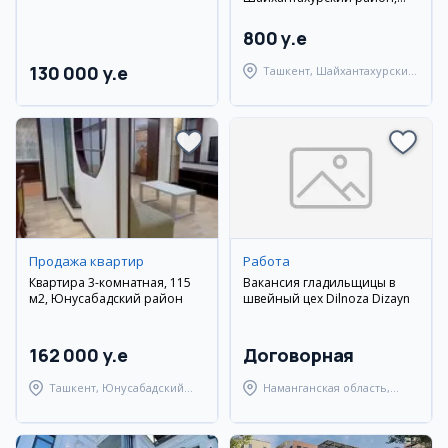
Самарканд Дарвоза
800 y.e
130 000 y.e
Ташкент, Шайхантахурский
район
Продажа квартир
Работа
Квартира 3-комнатная, 115
Вакансия гладильщицы в
м2, Юнусабадский район
швейный цех Dilnoza Dizayn
162 000 y.e
Договорная
Ташкент, Юнусабадский
Наманганская область,
район
Наманганский район