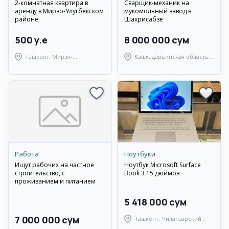
2-комнатная квартира в
Сварщик-механик на
аренду в Мирзо-Улугбекском
мукомольный завод в
районе
Шахрисабзе
500 y.e
8 000 000 сум
Ташкент, Мирзо-
Кашкадарьинская область,
Улугбекский район
Шахрисабзский район
Работа
Ноутбуки
Ищут рабочих на частное
Ноутбук Microsoft Surface
строительство, с
Book 3 15 дюймов
проживанием и питанием
5 418 000 сум
7 000 000 сум
Ташкент, Чиланзарский
район