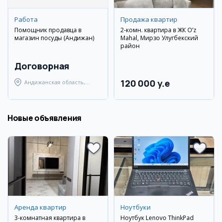
Работа
Продажа квартир
Помощник продавца в
2-комн. квартира в ЖК O’z
магазин посуды (Андижан)
Mahal, Мирзо Улугбекский
район
Договорная
120 000 y.e
Андижанская область,
Андижанский район
Новые объявления
Аренда квартир
Ноутбуки
3-комнатная квартира в
Ноутбук Lenovo ThinkPad