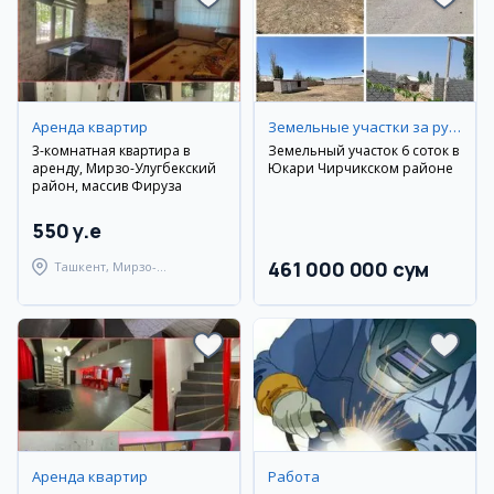
Аренда квартир
Земельные участки за рубежом
3-комнатная квартира в
Земельный участок 6 соток в
аренду, Мирзо-Улугбекский
Юкари Чирчикском районе
район, массив Фируза
550 y.e
461 000 000 сум
Ташкент, Мирзо-
Улугбекский район
Аренда квартир
Работа