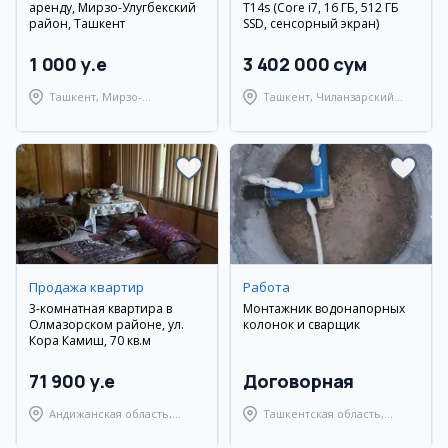
аренду, Мирзо-Улугбекский
T14s (Core i7, 16 ГБ, 512 ГБ
район, Ташкент
SSD, сенсорный экран)
1 000 y.e
3 402 000 сум
Ташкент, Мирзо-
Ташкент, Чиланзарский
Улугбекский район
район
Продажа квартир
Работа
3-комнатная квартира в
Монтажник водонапорных
Олмазорском районе, ул.
колонок и сварщик
Кора Камиш, 70 кв.м
71 900 y.e
Договорная
Андижанская область,
Ташкентская область,
город Андижан
Янгиюльский район