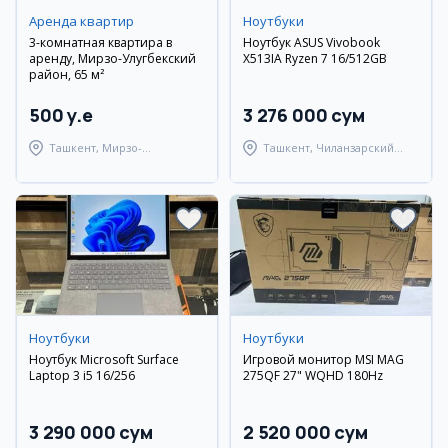
Аренда квартир
Ноутбуки
3-комнатная квартира в
Ноутбук ASUS Vivobook
аренду, Мирзо-Улугбекский
X513IA Ryzen 7 16/512GB
район, 65 м²
500 y.e
3 276 000 сум
Ташкент, Мирзо-
Ташкент, Чиланзарский
Улугбекский район
район
Ноутбуки
Ноутбуки
Ноутбук Microsoft Surface
Игровой монитор MSI MAG
Laptop 3 i5 16/256
275QF 27" WQHD 180Hz
3 290 000 сум
2 520 000 сум