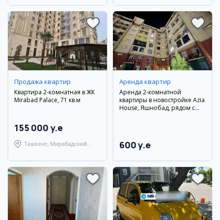
Продажа квартир
Аренда квартир
Квартира 2-комнатная в ЖК
Аренда 2-комнатной
Mirabad Palace, 71 кв.м
квартиры в новостройке Azia
House, Яшнобад, рядом с
метро Дўстлик 4
155 000 y.e
600 y.e
Ташкент, Мирабадский
район