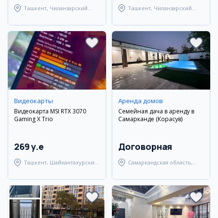
Ташкент, Чиланзарский
Ташкент, Чиланзарский
район
район
Видеокарты
Аренда домов
Видеокарта MSI RTX 3070
Семейная дача в аренду в
Gaming X Trio
Самарканде (Корасув)
269 y.e
Договорная
Ташкент, Шайхантахурский
Самаркандская область,
район
Самаркандский район