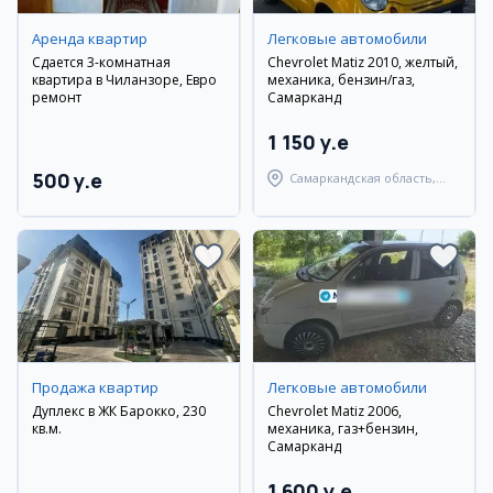
Аренда квартир
Легковые автомобили
Сдается 3-комнатная
Chevrolet Matiz 2010, желтый,
квартира в Чиланзоре, Евро
механика, бензин/газ,
ремонт
Самарканд
1 150 y.e
500 y.e
Самаркандская область,
Самаркандский район
Продажа квартир
Легковые автомобили
Дуплекс в ЖК Барокко, 230
Chevrolet Matiz 2006,
кв.м.
механика, газ+бензин,
Самарканд
1 600 y.e