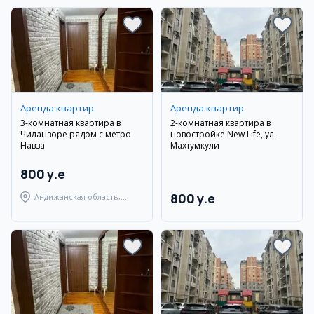
Аренда квартир
Аренда квартир
3-комнатная квартира в
2-комнатная квартира в
Чиланзоре рядом с метро
новостройке New Life, ул.
Навза
Махтумкули
800 y.e
800 y.e
Андижанская область,
город Андижан