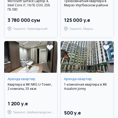
Microsoft Surface Laptop 4,
Трехкомнатная квартира в
Intel Core i7, 16 ГБ ОЗУ, 256
Мирзо-Улугбекском районе
ГБ SSD
3 780 000 сум
125 000 y.e
Ташкент, Чиланзарский
Ташкент, Мирзо-
район
Улугбекский район
Аренда квартир
Аренда квартир
Квартира в ЖК NRG U-Tower,
1-комнатная квартира в ЖК
2 комнаты, 55 кв.м
Assalom Jomiy
1 200 y.e
500 y.e
Ташкент, Шайхантахурский
район