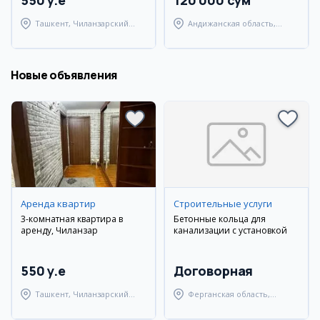
550 y.e
120 000 сум
Ташкент, Чиланзарский
Андижанская область,
район
Андижанский район
Новые объявления
Аренда квартир
Строительные услуги
3-комнатная квартира в
Бетонные кольца для
аренду, Чиланзар
канализации с установкой
550 y.e
Договорная
Ташкент, Чиланзарский
Ферганская область,
район
Ферганский район