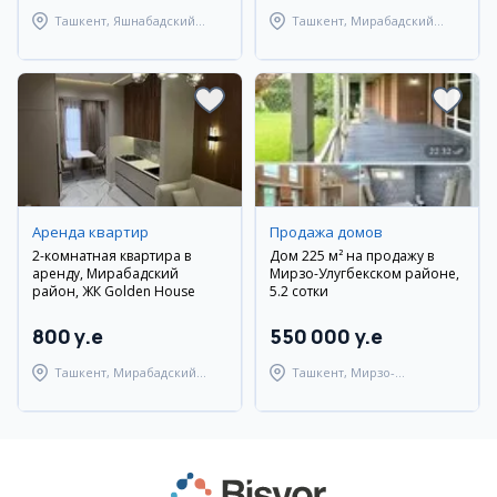
Ташкент, Яшнабадский
Ташкент, Мирабадский
район
район
Аренда квартир
Продажа домов
2-комнатная квартира в
Дом 225 м² на продажу в
аренду, Мирабадский
Мирзо-Улугбекском районе,
район, ЖК Golden House
5.2 сотки
800 y.e
550 000 y.e
Ташкент, Мирабадский
Ташкент, Мирзо-
район
Улугбекский район