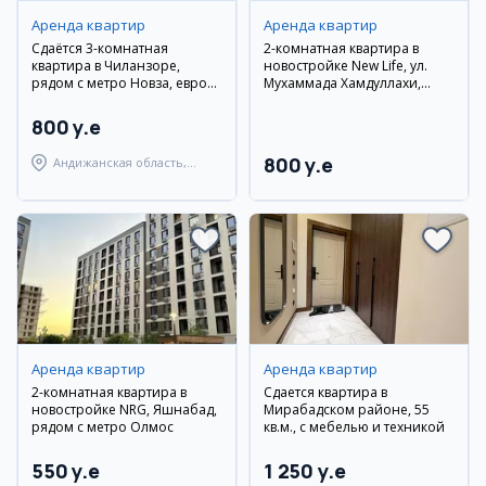
Аренда квартир
Аренда квартир
Сдаётся 3-комнатная
2-комнатная квартира в
квартира в Чиланзоре,
новостройке New Life, ул.
рядом с метро Новза, евро
Мухаммада Хамдуллахи,
ремонт
рядом с парком Ашхабад и
Diplomatiya Eco Park. Евро
800 y.e
ремонт
800 y.e
Андижанская область,
город Андижан
Аренда квартир
Аренда квартир
2-комнатная квартира в
Сдается квартира в
новостройке NRG, Яшнабад,
Мирабадском районе, 55
рядом с метро Олмос
кв.м., с мебелью и техникой
550 y.e
1 250 y.e