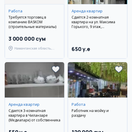
Работа
Аренда квартир
Требуется торговец в
Сдаётся 2-комнатная
компанию BASKOM
квартира на ул. Максима
(строительные материалы)
Горького, 9 этаж,
новостройка, с мебелью и
техникой
3 000 000 сум
650 y.e
Наманганская область,
Наманганский район
Аренда квартир
Работа
Сдается 3-комнатная
Работник на мойку и
квартира в Чиланзаре
раздачу
(Медиапарк) от собственника