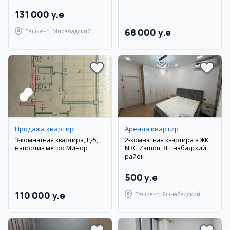
131 000 y.e
68 000 y.e
Ташкент, Мирабадский
район
Продажа квартир
Аренда квартир
3-комнатная квартира, Ц-5,
2-комнатная квартира в ЖК
напротив метро Минор
NRG Zamon, Яшнабадский
район
500 y.e
110 000 y.e
Ташкент, Яшнабадский
район