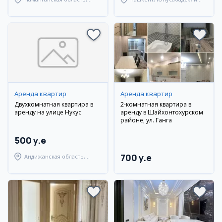
Наманганский район
район
Аренда квартир
Аренда квартир
Двухкомнатная квартира в
2-комнатная квартира в
аренду на улице Нукус
аренду в Шайхонтохурском
районе, ул. Ганга
500 y.e
700 y.e
Андижанская область,
город Андижан