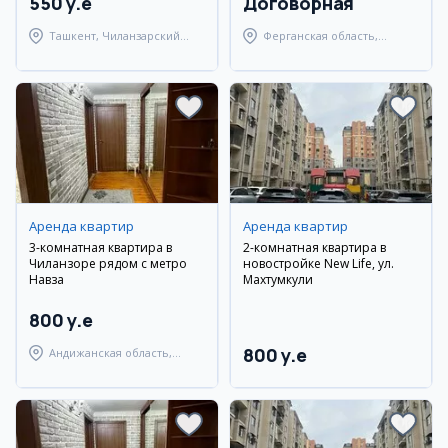
550 y.e
Договорная
Ташкент, Чиланзарский
Ферганская область,
район
Ферганский район
Аренда квартир
Аренда квартир
3-комнатная квартира в
2-комнатная квартира в
Чиланзоре рядом с метро
новостройке New Life, ул.
Навза
Махтумкули
800 y.e
800 y.e
Андижанская область,
город Андижан