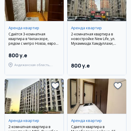
Аренда квартир
Аренда квартир
Сдаётся 3-комнатная
2-комнатная квартира в
квартира в Чиланзоре,
новостройке New Life, ул.
рядом с метро Новза, евро
Мухаммада Хамдуллахи,
ремонт
рядом с парком Ашхабад и
Diplomatiya Eco Park. Евро
800 y.e
ремонт
800 y.e
Андижанская область,
город Андижан
Аренда квартир
Аренда квартир
2-комнатная квартира в
Сдается квартира в