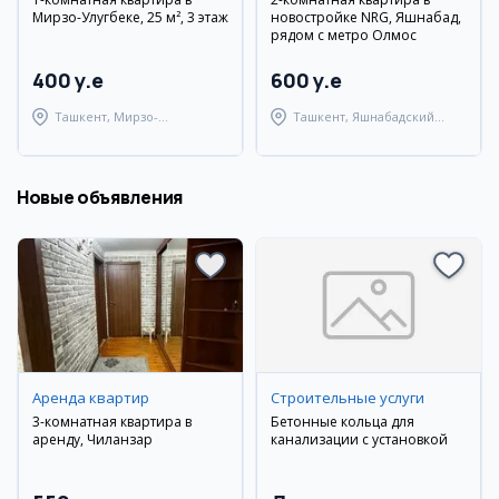
Мирзо-Улугбеке, 25 м², 3 этаж
новостройке NRG, Яшнабад,
рядом с метро Олмос
400 y.e
600 y.e
Ташкент, Мирзо-
Ташкент, Яшнабадский
Улугбекский район
район
Новые объявления
Аренда квартир
Строительные услуги
3-комнатная квартира в
Бетонные кольца для
аренду, Чиланзар
канализации с установкой