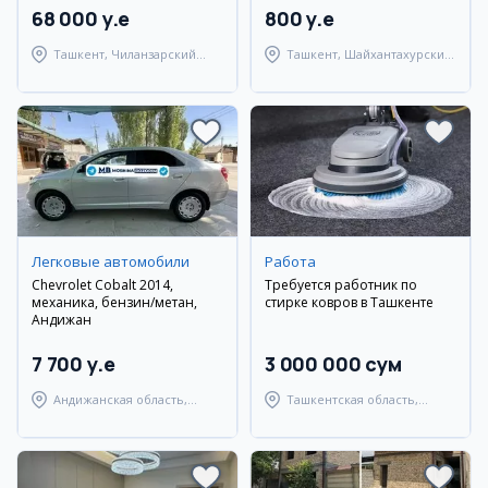
68 000 y.e
800 y.e
Ташкент, Чиланзарский
Ташкент, Шайхантахурский
район
район
Легковые автомобили
Работа
Chevrolet Cobalt 2014,
Требуется работник по
механика, бензин/метан,
стирке ковров в Ташкенте
Андижан
7 700 y.e
3 000 000 сум
Андижанская область,
Ташкентская область,
Андижанский район
Ташкентский район