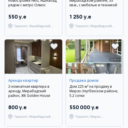
новостройке NRG, Яшнабад,
Мирабадском районе, 55
рядом с метро Олмос
кв.м., с мебелью и техникой
550 y.e
1 250 y.e
Ташкент, Яшнабадский
Ташкент, Мирабадский
район
район
Аренда квартир
Продажа домов
2-комнатная квартира в
Дом 225 м² на продажу в
аренду, Мирабадский
Мирзо-Улугбекском районе,
район, ЖК Golden House
5.2 сотки
800 y.e
550 000 y.e
Ташкент, Мирабадский
Ташкент, Мирзо-
район
Улугбекский район