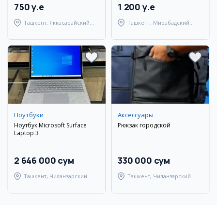
750 y.e
1 200 y.e
Ташкент, Яккасарайский
Ташкент, Мирабадский
район
район
Ноутбуки
Аксессуары
Ноутбук Microsoft Surface
Рюкзак городской
Laptop 3
2 646 000 сум
330 000 сум
Ташкент, Чиланзарский
Ташкент, Чиланзарский
район
район