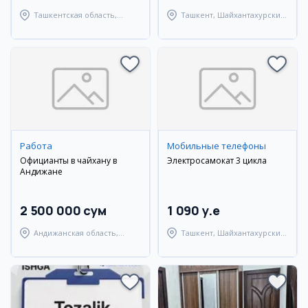
Ташкентская область,
Ташкент, Шайхантахурский
Ташкентский район
район
Работа
Мобильные телефоны
Официанты в чайхану в
Электросамокат 3 цикла
Андижане
2 500 000 сум
1 090 y.e
Андижанская область,
Ташкент, Шайхантахурский
Андижанский район
район