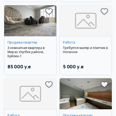
Продажа квартир
Работа
3-комнатная квартира в
Требуется маляр и плитчик в
Мирзо Улугбек районе,
Ногинске
Куйлюк-1
85 000 y.e
5 000 y.e
Работа
Продажа квартир