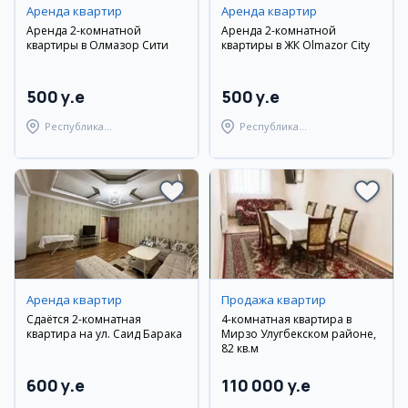
Аренда квартир
Аренда квартир
Аренда 2-комнатной
Аренда 2-комнатной
квартиры в Олмазор Сити
квартиры в ЖК Olmazor City
500 y.e
500 y.e
Республика
Республика
Каракалпакстан,
Каракалпакстан,
Берунийский район
Берунийский район
Аренда квартир
Продажа квартир
Сдаётся 2-комнатная
4-комнатная квартира в
квартира на ул. Саид Барака
Мирзо Улугбекском районе,
82 кв.м
600 y.e
110 000 y.e