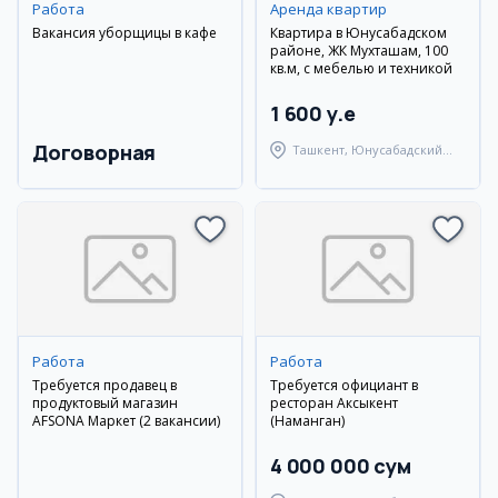
Работа
Аренда квартир
Вакансия уборщицы в кафе
Квартира в Юнусабадском
районе, ЖК Мухташам, 100
кв.м, с мебелью и техникой
1 600 y.e
Договорная
Ташкент, Юнусабадский
район
Работа
Работа
Требуется продавец в
Требуется официант в
продуктовый магазин
ресторан Аксыкент
AFSONA Маркет (2 вакансии)
(Наманган)
4 000 000 сум