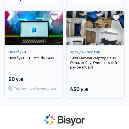
район
Ноутбуки
Аренда квартир
Ноутбук DELL Latitude 7480
1-комнатная квартира в ЖК
Olmazor City, Олмазорский
район (40 м²)
60 y.e
450 y.e
Ташкент, Шайхантахурский
район