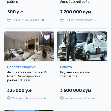
районе
Яшнабадский район
500 y.e
7 200 000 сум
Ташкент, Мирабадский
Ташкентская область,
район
Паркентский район
Продажа квартир
Работа
4-комнатная квартира в ЖК
Водитель в магазин
Milano, Яккасарайский
хозтоваров
район, 135 кв.м
335 000 y.e
3 500 000 сум
Ташкент, Яккасарайский
Андижанская область,
район
Андижанский район