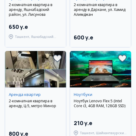
2-комнатная квартира в
2-комнатная квартира в
аренду, Яшнабадский
аренду в Дархане, ул. Хамид
район, ул. Лисунова
Алимджан
650 y.e
600 y.e
Ташкент, Яшнабадский
район
Аренда квартир
Ноутбуки
2-комнатная квартира в
Ноутбук Lenovo Flex 5 (Intel
аренду, Ц-5, метро Минор
Core i3, 4GB RAM, 128GB SSD)
210 y.e
800 y.e
Ташкент, Шайхантахурский