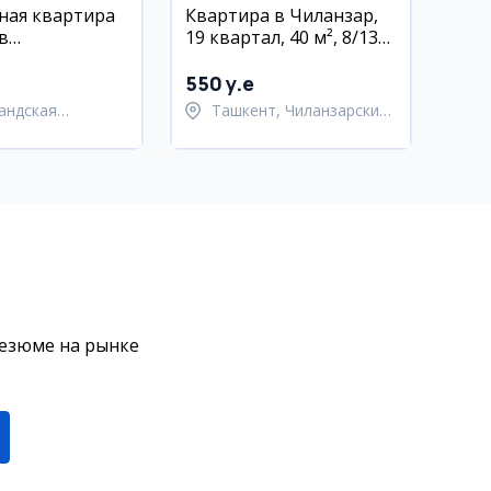
ная квартира
Квартира в Чиланзар,
в
19 квартал, 40 м², 8/13
охурском
этаж
0 м², 9/12
550 y.e
бель и техника
андская
Ташкент, Чиланзарский
ь,
район
андский район
резюме на рынке