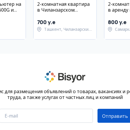
ьютер на
2-комнатная квартира
2-комнат
600G и
в Чиланзарском
в аренду 
районе, 8-й квартал, в
Шайхонт
аренду
районе, 6
700 y.e
800 y.e
этаж, ме
Ташкент, Чиланзарский
Самарк
ский район
район
област
Самарк
с для размещения объявлений о товарах, вакансиях и 
труда, а также услугах от частных лиц и компаний
Отправить