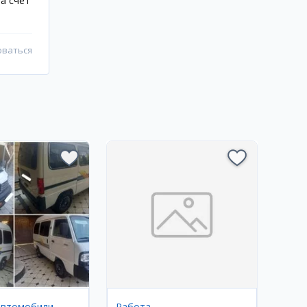
за счет
оваться
автомобили
Работа