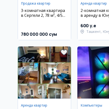
Продажа квартир
Аренда квартир
3-комнатная квартира
2-комнатная 
в Сергели 2, 78 м², 4/5
в аренду в Юн
этаж
2 этаж, с мебе
техникой
600 y.e
Ташкент, Юн
780 000 000 сум
район
Аренда квартир
Компьютеры