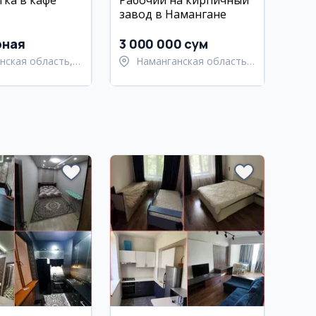
ка в кафе
Рабочий на кирпичный
завод в Намангане
рная
3 000 000 сум
нская область,
Наманганская область,
нский район
Наманганский район