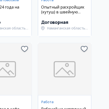
24 года на
Опытный раскройщик
(кутуш) в швейную
фабрику SEVEN в
Намангане
e
Договорная
анская область,
Наманганская область,
анский район
Наманганский район
Работа