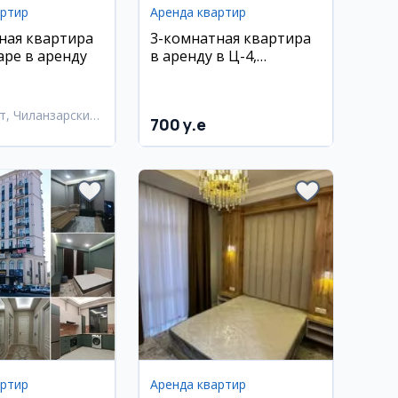
артир
Аренда квартир
ная квартира
3-комнатная квартира
аре в аренду
в аренду в Ц-4,
Алайский базар
т, Чиланзарский
700 y.e
артир
Аренда квартир