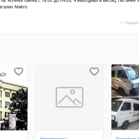
: ночная смена с 18:00 до 04:00, 4 выходных в месяц. Питание 
агазин Makro.
⚐
Пожал
Электроника
Легковые 