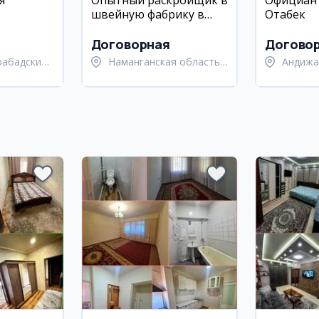
я
Опытный раскройщик в
Официант
швейную фабрику в
Отабек
районе,
Намангане
Договорная
Догово
рабадский
Наманганская область,
Андижа
Наманганский район
Андижа