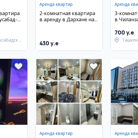
Аренда квартир
Аренда кв
квартира
2-комнатная квартира
3-комнат
усабад-8,
в аренду в Дархане на
в Чиланз
лью и
ул. Хамид Алимджан
700 y.e
усабадский
Ташкен
430 y.e
район
Аренда квартир
Аренда кв