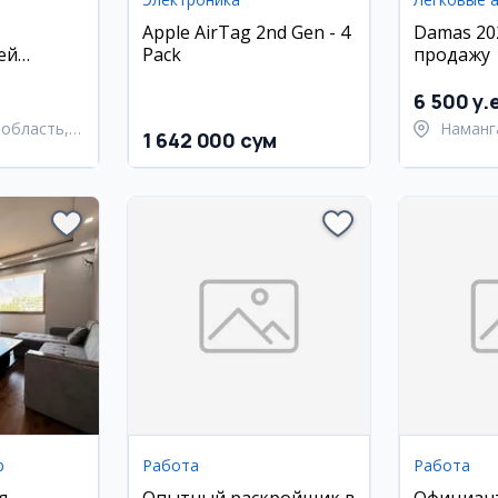
Apple AirTag 2nd Gen - 4
Damas 20
ей
Pack
продажу
зыков в
ре
6 500 y.
область,
Наманг
1 642 000 сум
й район
Наманг
р
Работа
Работа