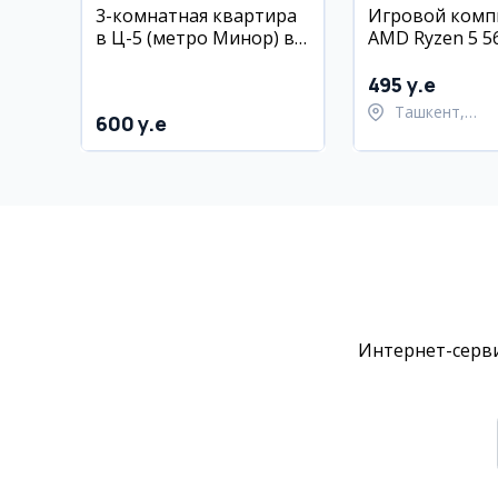
3-комнатная квартира
Игровой комп
в Ц-5 (метро Минор) в
AMD Ryzen 5 5
аренду
GTX 1080 Ti
495 y.e
Ташкент,
600 y.e
Шайхантахур
Интернет-серви