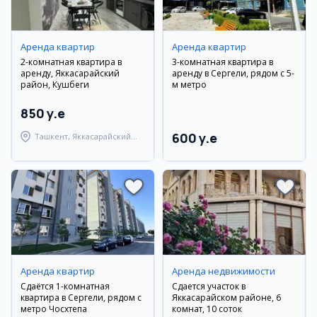
Аренда квартир
Аренда квартир
2-комнатная квартира в
3-комнатная квартира в
аренду, Яккасарайский
аренду в Сергели, рядом с 5-
район, Кушбеги
м метро
850 y.e
600 y.e
Ташкент, Яккасарайский
район
Аренда квартир
Аренда недвижимости
Сдаётся 1-комнатная
Сдается участок в
квартира в Сергели, рядом с
Яккасарайском районе, 6
метро Чосхтепа
комнат, 10 соток