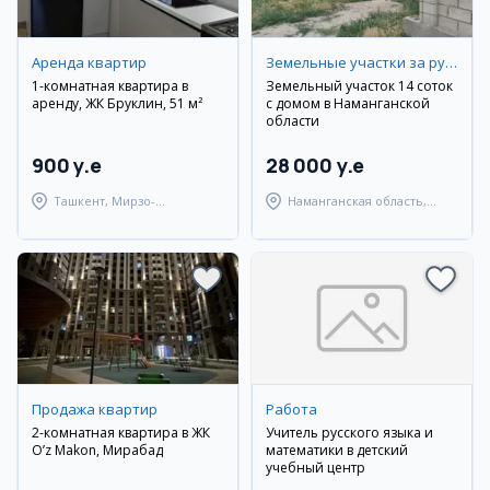
Аренда квартир
Земельные участки за рубежом
1-комнатная квартира в
Земельный участок 14 соток
аренду, ЖК Бруклин, 51 м²
с домом в Наманганской
области
900 y.e
28 000 y.e
Ташкент, Мирзо-
Наманганская область,
Улугбекский район
Наманганский район
Продажа квартир
Работа
2-комнатная квартира в ЖК
Учитель русского языка и
O’z Makon, Мирабад
математики в детский
учебный центр