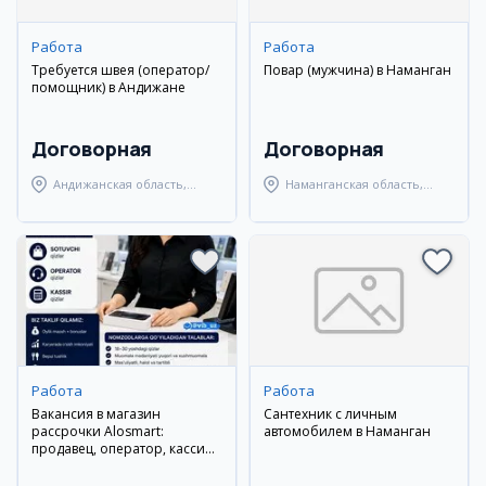
Работа
Работа
Требуется швея (оператор/
Повар (мужчина) в Наманган
помощник) в Андижане
Договорная
Договорная
Андижанская область,
Наманганская область,
Андижанский район
Наманганский район
Работа
Работа
Вакансия в магазин
Сантехник с личным
рассрочки Alosmart:
автомобилем в Наманган
продавец, оператор, кассир,
взыскатель