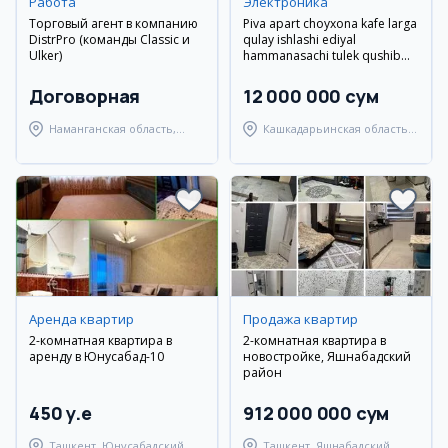
Работа
Электроника
Торговый агент в компанию
Piva apart choyxona kafe larga
DistrPro (команды Classic и
qulay ishlashi ediyal
Ulker)
hammanasachi tulek qushib
beriladi
Договорная
12 000 000 сум
Наманганская область,
Кашкадарьинская область,
Наманганский район
Камашинский район
Аренда квартир
Продажа квартир
2-комнатная квартира в
2-комнатная квартира в
аренду в Юнусабад-10
новостройке, Яшнабадский
район
450 y.e
912 000 000 сум
Ташкент, Юнусабадский
Ташкент, Яшнабадский