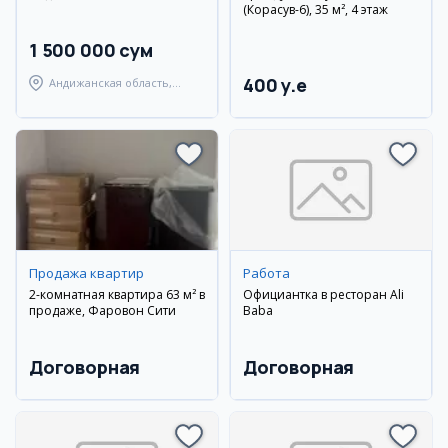
(Корасув-6), 35 м², 4 этаж
1 500 000 сум
400 y.e
Андижанская область,
Андижанский район
Продажа квартир
Работа
2-комнатная квартира 63 м² в
Официантка в ресторан Ali
продаже, Фаровон Сити
Baba
Договорная
Договорная