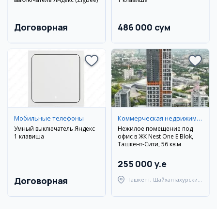
Договорная
486 000 сум
Мобильные телефоны
Коммерческая недвижимость
Умный выключатель Яндекс
Нежилое помещение под
1 клавиша
офис в ЖК Nest One E Blok,
Ташкент-Сити, 56 кв.м
255 000 y.e
Договорная
Ташкент, Шайхантахурский
район