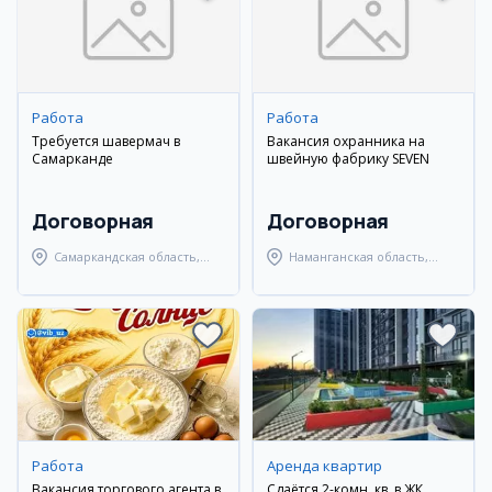
Работа
Работа
Требуется шавермач в
Вакансия охранника на
Самарканде
швейную фабрику SEVEN
Договорная
Договорная
Самаркандская область,
Наманганская область,
Самаркандский район
Наманганский район
Работа
Аренда квартир
Вакансия торгового агента в
Сдаётся 2-комн. кв. в ЖК