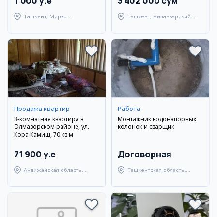
1 000 y.e
3 402 000 сум
Ташкент, Мирзо-
Ташкент, Чиланзарский
Улугбекский район
район
Продажа квартир
Работа
3-комнатная квартира в
Монтажник водонапорных
Олмазорском районе, ул.
колонок и сварщик
Кора Камиш, 70 кв.м
71 900 y.e
Договорная
Андижанская область,
Ташкентская область,
город Андижан
Янгиюльский район