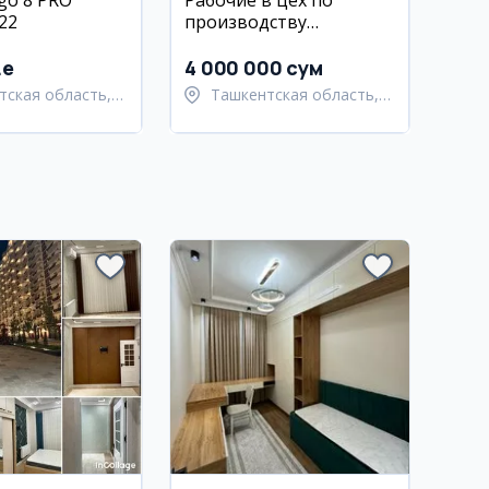
go 8 PRO
Рабочие в цех по
22
производству
алюминиевых
профилей
.e
4 000 000 сум
тская область,
Ташкентская область,
тский район
Ташкентский район