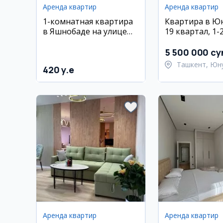
Аренда квартир
Аренда квартир
1-комнатная квартира
Квартира в Юн
в Яшнобаде на улице
19 квартал, 1-
Махтумкули в аренду
комнаты, 2 эта
ремонтом и м
5 500 000 су
Ташкент, Юн
420 y.e
район
Аренда квартир
Аренда квартир