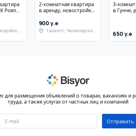
квартира
2-комнатная квартира
3-комнат
ЖК Роял
в аренду, новостройка,
в Гунче, 
11 этаж
Чиланзар-17, 6/9 этаж
Тинчлик,
900 y.e
асарайский
Ташкент, Чиланзарский
650 y.e
район
с для размещения объявлений о товарах, вакансиях и 
труда, а также услугах от частных лиц и компаний
Отправить