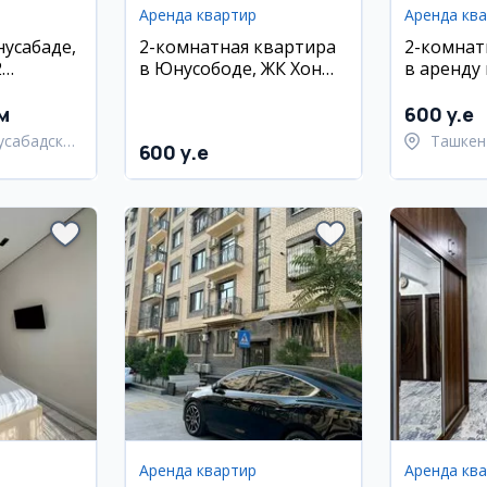
Аренда квартир
Аренда кв
усабаде,
2-комнатная квартира
2-комнат
2
в Юнусободе, ЖК Хон
в аренду
ж, с
Сарой
ЖК Хон С
ебелью
65 м²
м
600 y.e
усабадский
Ташкен
600 y.e
район
Аренда квартир
Аренда кв