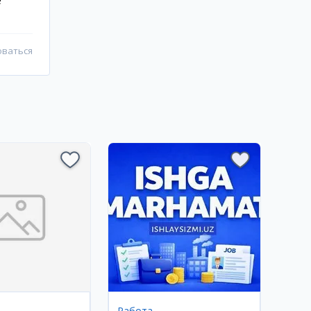
е
оваться
Работа