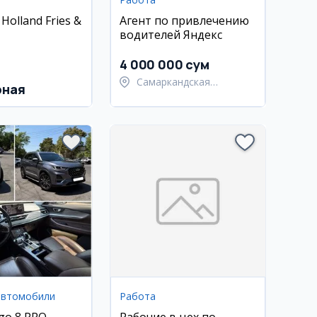
Holland Fries &
Агент по привлечению
водителей Яндекс
4 000 000 сум
Самаркандская
рная
область,
Самаркандский район
автомобили
Работа