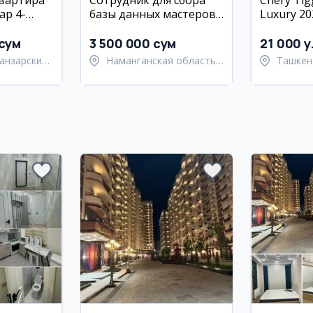
квартира
Сотрудник для сбора
Chery Tig
ар 4-
базы данных мастеров
Luxury 20
.
по установке ГБО
 сум
3 500 000 сум
21 000 y
анзарский
Наманганская область,
Ташкен
Наманганский район
Ташкен