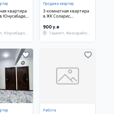
артир
Продажа квартир
ная квартира
3-комнатная квартира
 в Юнусабаде,
в ЖК Соларис,
арой Орзулар,
Яккасарай
900 y.e
т, Юнусабадский
Ташкент, Яккасарайский
район
артир
Работа