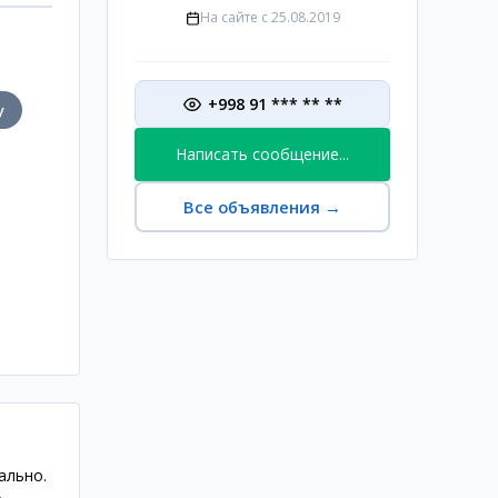
На сайте с
25.08.2019
+998 91 *** ** **
у
Написать сообщение...
Все объявления
→
ально.