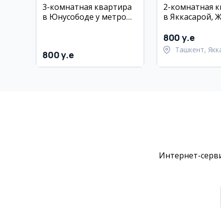
3-комнатная квартира
2-комнатная 
в Юнусободе у метро
в Яккасарой, 
Туркистон, 70 м²
Хаус, 60 м², 5/
800 y.e
Ташкент, Якк
800 y.e
район
Интернет-серви