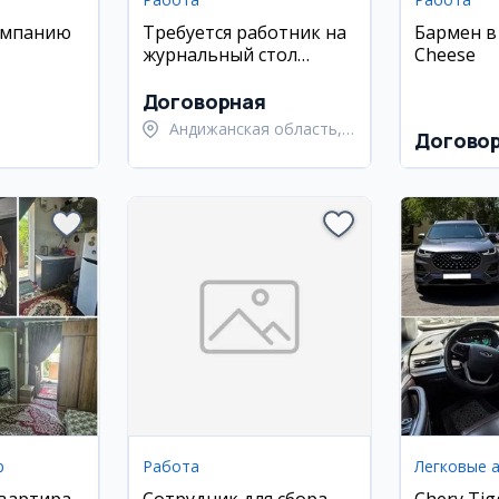
омпанию
Требуется работник на
Бармен в 
журнальный стол
Cheese
(Андижон)
Договорная
Андижанская область,
Догово
Андижанский район
р
Работа
Легковые 