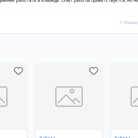
 умение работать в команде. Опыт работы приветствуется, но н
⚐
Пожал
Работа
Работа