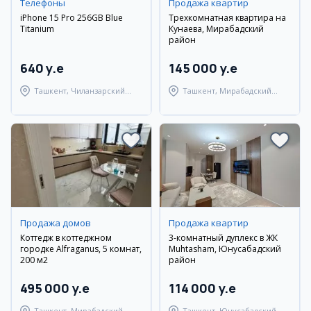
Телефоны
Продажа квартир
iPhone 15 Pro 256GB Blue
Трехкомнатная квартира на
Titanium
Кунаева, Мирабадский
район
640 y.e
145 000 y.e
Ташкент, Чиланзарский
Ташкент, Мирабадский
район
район
Продажа домов
Продажа квартир
Коттедж в коттеджном
3-комнатный дуплекс в ЖК
городке Alfraganus, 5 комнат,
Muhtasham, Юнусабадский
200 м2
район
495 000 y.e
114 000 y.e
Ташкент, Мирабадский
Ташкент, Юнусабадский