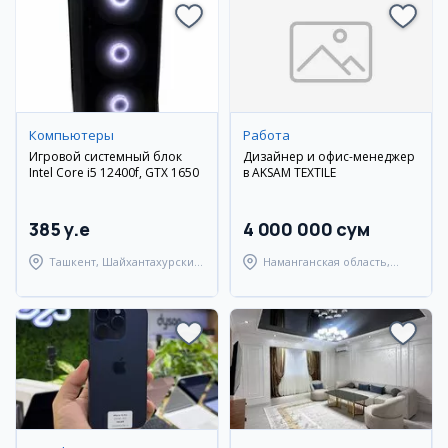
Компьютеры
Работа
Игровой системный блок
Дизайнер и офис-менеджер
Intel Core i5 12400f, GTX 1650
в AKSAM TEXTILE
385 y.e
4 000 000 сум
Ташкент, Шайхантахурский
Наманганская область,
район
Наманганский район