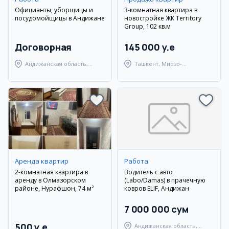
Официанты, уборщицы и
3-комнатная квартира в
посудомойщицы в Андижане
новостройке ЖК Territory
Group, 102 кв.м
Договорная
145 000 y.e
Андижанская область,
Ташкент, Мирзо-
Мархаматский район
Улугбекский район
Аренда квартир
Работа
2-комнатная квартира в
Водитель с авто
аренду в Олмазорском
(Labo/Damas) в прачечную
районе, Нурафшон, 74 м²
ковров ELIF, Андижан
7 000 000 сум
500 y.e
Андижанская область,