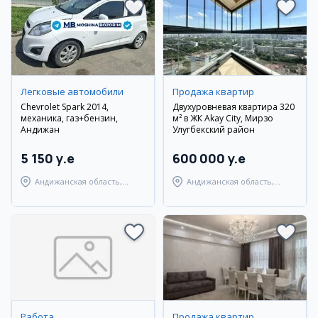
Легковые автомобили
Продажа квартир
Chevrolet Spark 2014,
Двухуровневая квартира 320
механика, газ+бензин,
м² в ЖК Akay City, Мирзо
Андижан
Улугбекский район
5 150 y.e
600 000 y.e
Андижанская область,
Андижанская область,
Андижанский район
город Андижан
Работа
Продажа квартир