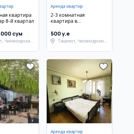
вартир
Аренда квартир
ная квартира
2-3 комнатная
ар 8-й квартал
квартира в
Чиланзарском районе,
Думбирабад, 3 этаж
 000 сум
500 y.e
т, Чиланзарский
Ташкент, Чиланзарский
район
Аренда квартир