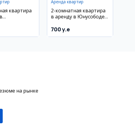
артир
Аренда квартир
ная квартира
2-комнатная квартира
в
в аренду в Юнусободе,
охурском
52 м², 4/9 этаж
Себзор
700 y.e
резюме на рынке