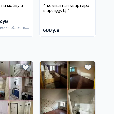
 на мойку и
4-комнатная квартира
в аренду, Ц-1
 сум
нская область,
600 y.e
нский район