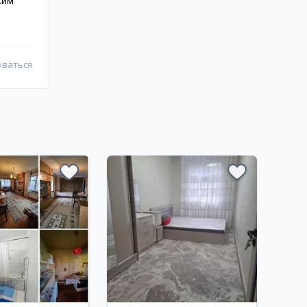
ким
оваться