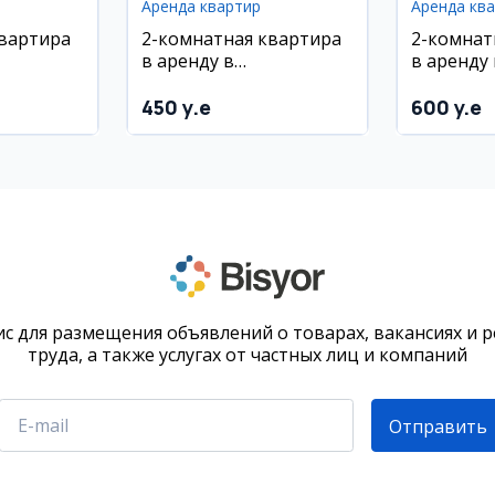
Аренда квартир
Аренда кв
квартира
2-комнатная квартира
2-комнат
в аренду в
в аренду 
ском
Мирободском районе, 5
Шайхонт
)
этаж, евроремонт,
районе, 
450 y.e
600 y.e
мебель и техника
с для размещения объявлений о товарах, вакансиях и 
труда, а также услугах от частных лиц и компаний
Отправить