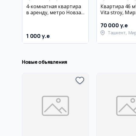
4-комнатная квартира
Квартира 46 м
в аренду, метро Новза,
Vita stroy, Мир
центр
Улугбекский р
70 000 y.e
Ташкент, Ми
1 000 y.e
Улугбекский 
Новые объявления