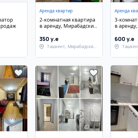
Аренда квартир
Аренда кв
ратор
2-комнатная квартира
3-комнат
продаж
в аренду, Мирабадский
в аренду
район, сзади Северного
район, К
вокзала
350 y.e
600 y.e
Ташкент, Мирабадский
Ташкен
район
район