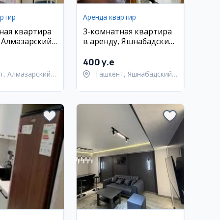
артир
Аренда квартир
ная квартира
3-комнатная квартира
, Алмазарский
в аренду, Яшнабадский
аракамыш
район, Джаркуганская
400 y.e
т, Алмазарский
Ташкент, Яшнабадский
район