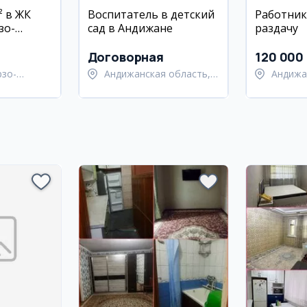
² в ЖК
Воспитатель в детский
Работник
зо-
сад в Андижане
раздачу
айон
Договорная
120 000
рзо-
Андижанская область,
Андижа
район
Андижанский район
Андижа