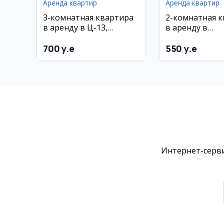
Аренда квартир
Аренда квартир
3-комнатная квартира
2-комнатная 
в аренду в Ц-13,
в аренду в
Лабзак, Абай
Шайхонтохур
районе (Чорсу
700 y.e
550 y.e
Интернет-серви