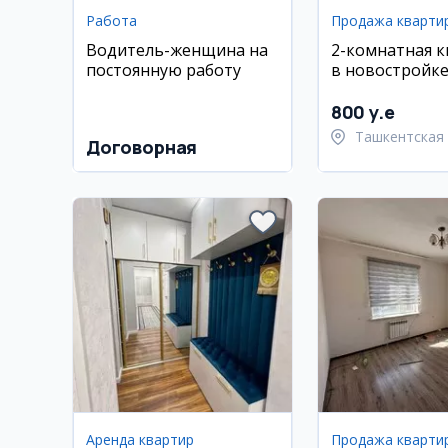
Работа
Продажа кварти
Водитель-женщина на
2-комнатная 
постоянную работу
в новостройке
City, евро-рем
800 y.e
Ташкентская 
Договорная
Ташкентский
Аренда квартир
Продажа кварти