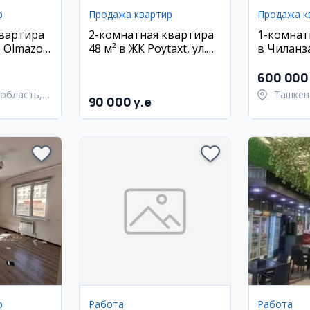
р
Продажа квартир
Продажа к
квартира
2-комнатная квартира
1-комнат
 Olmazor
48 м² в ЖК Poytaxt, ул.
в Чиланз
онт
Махтумкули
600 000
область,
Ташкен
90 000 y.e
 район
район
р
Работа
Работа