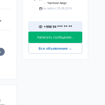
Частное лицо
На сайте с
25.08.2019
н
+998 94 *** ** **
Написать сообщение...
Все объявления
→
у
и