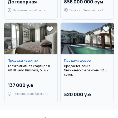
Договорная
858 000 000 сум
Наманганская область,
Ташкент, Янгихаётский
Наманганский район
район
Продажа квартир
Продажа домов
Трехкомнатная квартира в
Продается дом в
ЖК BI Sado Business, 65 м2
Янгихаетском районе, 12.5
соток
137 000 y.e
520 000 y.e
Ташкент, Яшнабадский
район