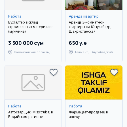
Работа
Аренда квартир
Бухгалтер в склад
Аренда 3-комнатной
строительных материалов
квартиры на Юнусабаде,
(мужчина)
Шахристанская
3 500 000 сум
650 y.e
Наманганская область,
Ташкент, Юнусабадский
Наманганский район
район
Работа
Работа
Автосварщик (Miss truba) в
Фармацевт-продавец в
Водийском регионе
аптеку