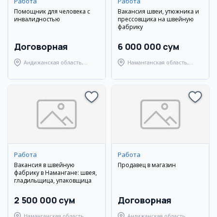
Работа
Работа
Помощник для человека с
Вакансия швеи, утюжника и
инвалидностью
прессовщика на швейную
фабрику
Договорная
6 000 000 сум
Андижанская область,
Наманганская область,
Мархаматский район
Наманганский район
Работа
Работа
Вакансия в швейную
Продавец в магазин
фабрику в Намангане: швея,
гладильщица, упаковщица
2 500 000 сум
Договорная
Наманганская область,
Андижанская область,