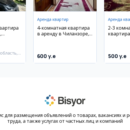
Аренда квартир
Аренда кв
квартира
4-комнатная квартира
2-3 комн
,
в аренду в Чиланзоре,
квартира
Алгоритм, 7/9 этаж
пересече
рядом с «
тиллари»
область,
600 y.e
500 y.e
ремонт
район
с для размещения объявлений о товарах, вакансиях и 
труда, а также услугах от частных лиц и компаний