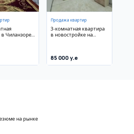
артир
Продажа квартир
атная
3-комнатная квартира
 в Чиланзоре,
в новостройке на
ние Афруз,
Вокзале, 77 кв.м
Жаҳон
, новый
85 000 y.e
резюме на рынке