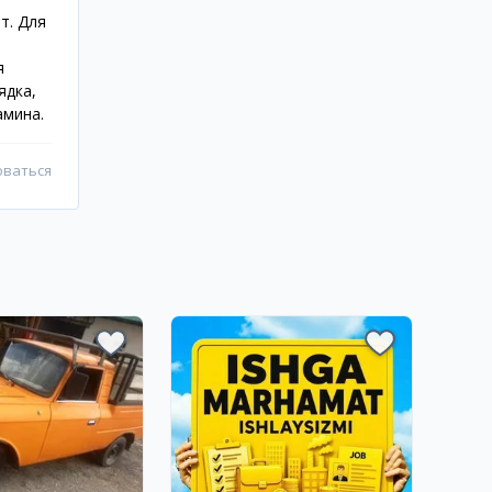
т. Для
я
ядка,
амина.
оваться