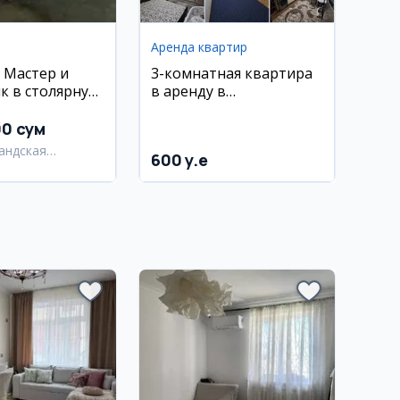
Аренда квартир
: Мастер и
3-комнатная квартира
 в столярную
в аренду в
ую
Олмазорском районе,
нд)
Каракамыш,
00 сум
новостройка
андская
600 y.e
ь,
андский район