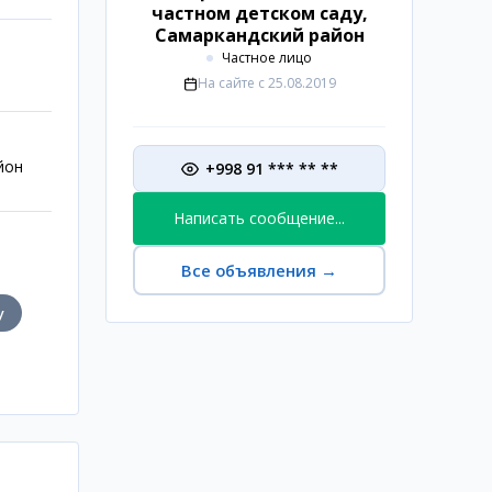
частном детском саду,
Самаркандский район
Частное лицо
На сайте с
25.08.2019
йон
+998 91 *** ** **
Написать сообщение...
Все объявления
→
у