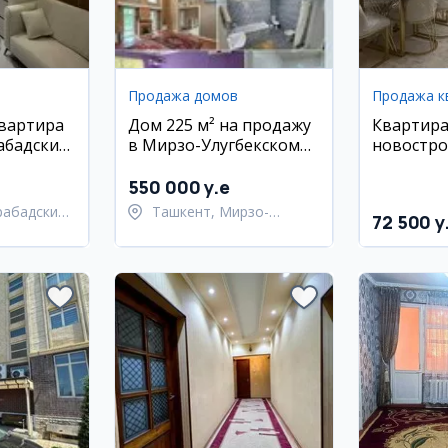
Продажа домов
Продажа к
квартира
Дом 225 м² на продажу
Квартира
абадский
в Мирзо-Улугбекском
новостро
den House
районе, 5.2 сотки
с ремонт
550 000 y.e
рабадский
Ташкент, Мирзо-
72 500 y
Улугбекский район