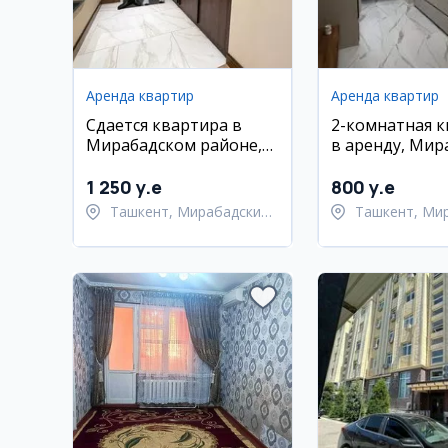
Аренда квартир
Аренда квартир
Сдается квартира в
2-комнатная 
Мирабадском районе,
в аренду, Мир
55 кв.м., с мебелью и
район, ЖК Gol
техникой
1 250 y.e
800 y.e
Ташкент, Мирабадский
Ташкент, Ми
район
район