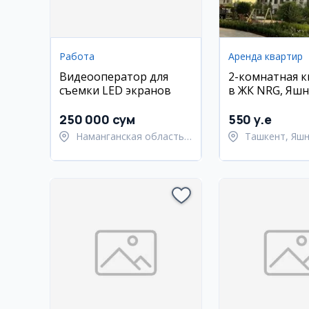
Работа
Аренда квартир
Видеооператор для
2-комнатная 
съемки LED экранов
в ЖК NRG, Яшн
рядом с метро
250 000 сум
550 y.e
Наманганская область,
Ташкент, Яш
Наманганский район
район