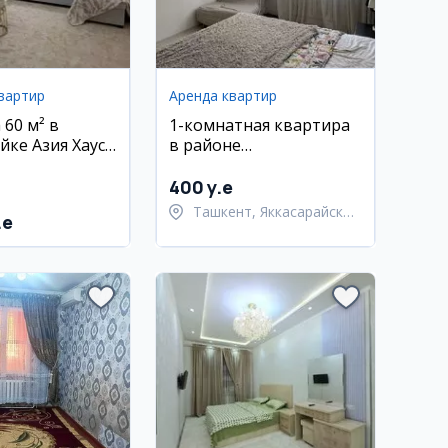
вартир
Аренда квартир
 60 м² в
1-комнатная квартира
йке Азия Хаус,
в районе
ом и мебелью
Яккасарайский, 11 этаж,
с мебелью
400 y.e
Ташкент, Яккасарайский
.e
район