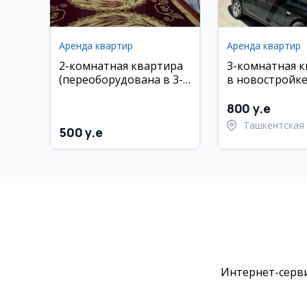
Аренда квартир
Аренда квартир
2-комнатная квартира
3-комнатная 
(переоборудована в 3-
в новостройке
комнатную) в
Паркент, ул.
Чиланзоре, рядом с
Махтумкули
800 y.e
«Jahon Tillari»
Ташкентская 
500 y.e
Паркентский 
Интернет-серви