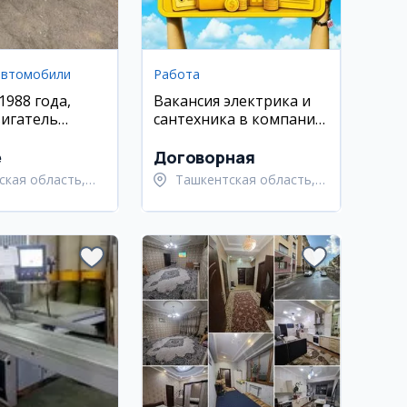
автомобили
Работа
1988 года,
Вакансия электрика и
вигатель
сантехника в компанию
Discover Invest
e
Договорная
ская область,
Ташкентская область,
адский район
Ташкентский район