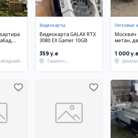
Видеокарты
Легковые 
квартира
Видеокарта GALAX RTX
Москвич 
абад,
3080 EX Gamer 10GB
метан, д
 Олмос
заменен
359 y.e
1 000 y.
набадский
Ташкент,
Джизак
Шайхантахурский район
Янгиаб