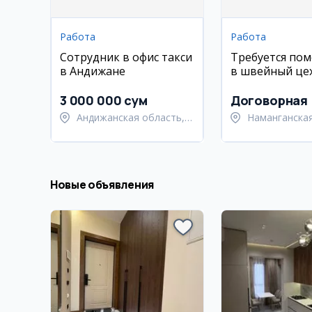
Работа
Работа
Сотрудник в офис такси
Требуется по
в Андижане
в швейный цех
смена)
3 000 000 сум
Договорная
Андижанская область,
Наманганская
Андижанский район
Намангански
Новые объявления