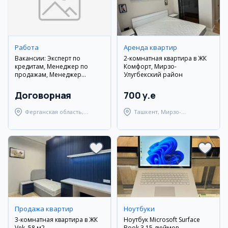
Работа
Аренда квартир
Вакансии: Эксперт по
2-комнатная квартира в ЖК
кредитам, Менеджер по
Комфорт, Мирзо-
продажам, Менеджер
Улугбекский район
проектов (Самарканд)
Договорная
700 y.e
Ферганская область,
Ташкент, Мирзо-
Узбекистанский район
Улугбекский район
Продажа квартир
Ноутбуки
3-комнатная квартира в ЖК
Ноутбук Microsoft Surface
Vek, 58 м2
Book 3 15 дюймов