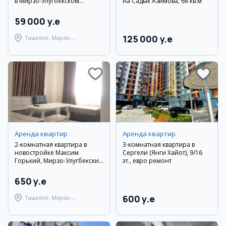
в Мирзо-Улугбекском
на Садык Азимова, 68 кв.м
районе, 35 м²
59 000 y.e
125 000 y.e
Ташкент, Мирзо-
Улугбекский район
Аренда квартир
Аренда квартир
2-комнатная квартира в
3-комнатная квартира в
новостройке Максим
Сергели (Янги Хайот), 9/16
Горький, Мирзо-Улугбекский
эт., евро ремонт
район
650 y.e
600 y.e
Ташкент, Мирзо-
Улугбекский район