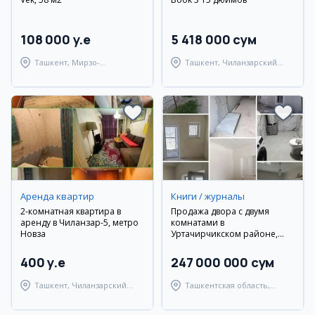
108 000 y.e
5 418 000 сум
Ташкент, Мирзо-
Ташкент, Чиланзарский
Улугбекский район
район
Аренда квартир
Книги / журналы
2-комнатная квартира в
Продажа двора с двумя
аренду в Чиланзар-5, метро
комнатами в
Новза
Уртачирчикском районе,
Авангард
400 y.e
247 000 000 сум
Ташкент, Чиланзарский
Ташкентская область,
район
Уртачирчикский район