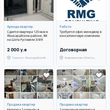
Аренда квартир
Работа
Сдается квартира 120 кв.м в
Требуется офис-менеджер в
Яккасарайском районе, ЖК
консалтинговую компанию
на Шота Руставели 3/4/9
2 000 y.e
Договорная
Ташкент, Яккасарайский
Андижанская область,
район
Андижанский район
Продажа квартир
Продажа квартир
Квартира 2 комнаты в
2-комнатная квартира в