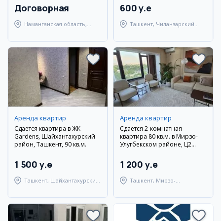
Договорная
600 y.e
Наманганская область,
Ташкент, Чиланзарский
Наманганский район
район
Аренда квартир
Аренда квартир
Сдается квартира в ЖК
Сдается 2-комнатная
Gardens, Шайхантахурский
квартира 80 кв.м. в Мирзо-
район, Ташкент, 90 кв.м.
Улугбекском районе, Ц2
Дархан, вторичка, с мебелью
и техникой
1 500 y.e
1 200 y.e
Ташкент, Шайхантахурский
Ташкент, Мирзо-
район
Улугбекский район