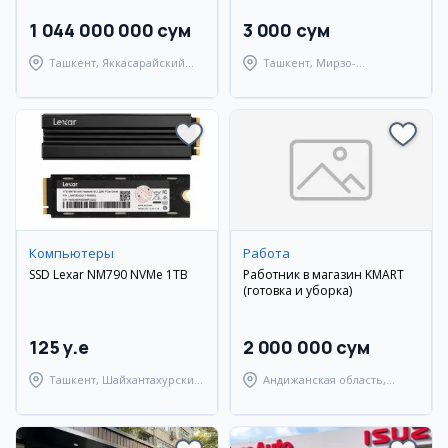
1 044 000 000 сум
3 000 сум
Ташкент, Яккасарайский
Ташкент, Мирзо-
район
Улугбекский район
Компьютеры
Работа
SSD Lexar NM790 NVMe 1TB
Работник в магазин KMART
(готовка и уборка)
125 y.e
2 000 000 сум
Ташкент, Шайхантахурский
Андижанская область,
район
Андижанский район