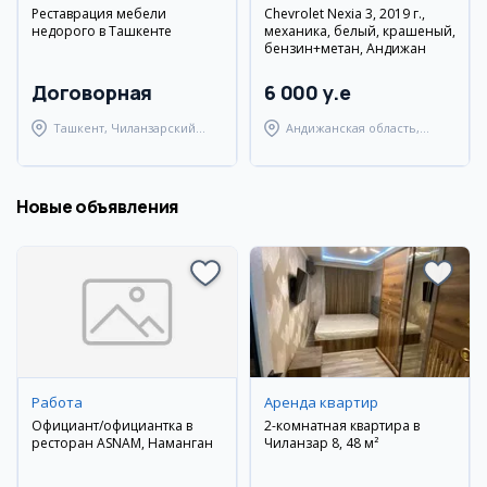
Реставрация мебели
Chevrolet Nexia 3, 2019 г.,
недорого в Ташкенте
механика, белый, крашеный,
бензин+метан, Андижан
Договорная
6 000 y.e
Ташкент, Чиланзарский
Андижанская область,
район
Андижанский район
Новые объявления
Работа
Аренда квартир
Официант/официантка в
2-комнатная квартира в
ресторан ASNAM, Наманган
Чиланзар 8, 48 м²