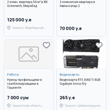
2-комн. квартира 56 м² в ЖК
2-комнатная квартира в
Greenwich, Мирабад
Авиасозлар-2
125 000 y.e
70 000 y.e
Ташкент, Мирабадский
район
Работа
Видеокарты
Нужны профильщики и
Видеокарта RTX 3060 Ti 8GB
газоблокировщики в
Gigabyte Aorus б/у
Ташкенте
7 000 сум
265 y.e
Ташкентская область,
Ташкент, Шайхантахурский
Ташкентский район
район