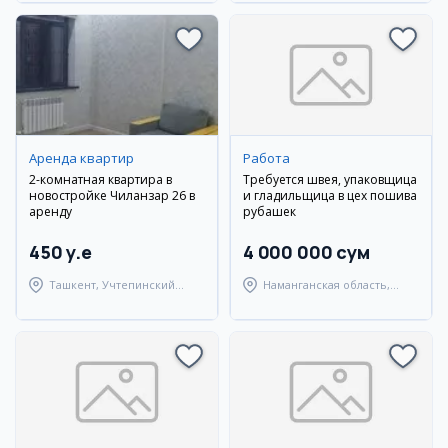
Аренда квартир
Работа
2-комнатная квартира в
Требуется швея, упаковщица
новостройке Чиланзар 26 в
и гладильщица в цех пошива
аренду
рубашек
450 y.e
4 000 000 сум
Ташкент, Учтепинский
Наманганская область,
район
Наманганский район