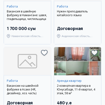
Работа
Работа
Вакансия в швейную
Нужен преподаватель
фабрику в Намангане: швея,
китайского языка
гладильщица, чистильщица
1 700 000 сум
Договорная
Наманганская область,
Андижанская область,
Наманганский район
Андижанский район
Работа
Аренда квартир
Вакансии на швейной
2-комнатная квартира в
фабрике в Асаке (HR,
Юнусабаде, 11-й квартал, 4
дизайнер, хоз. часть)
этаж, 58 м²
Договорная
480 y.e