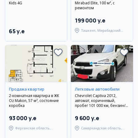
Kids 4G
Mirabad Elite, 100 м², с
ремонтом
199 000 y.e
65 y.e
Ташкент, Мирабадский
район
Продажа квартир
Легковые автомобили
2-комнатная квартира в ЖК
Chevrolet Captiva 2012,
Oz Makon, 57 м², состояние
автомат, коричневый,
коробка
пробег 101 000 км, бензин/
метан, Самарканд
93 000 y.e
9 600 y.e
Ферганская область,
Самаркандская область,
Ферганский район
Самаркандский район