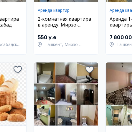
Аренда квартир
Аренда кв
квартира
2-комнатная квартира
Аренда 1
сабад
в аренду, Мирзо-
квартиры
Улугбекский район
550 y.e
7 800 0
усабадский
Ташкент, Мирзо-
Ташкен
Улугбекский район
Ташкен