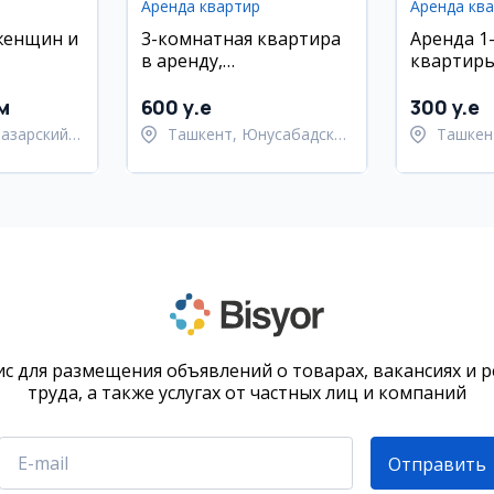
Аренда квартир
Аренда кв
женщин и
3-комнатная квартира
Аренда 1
в аренду,
квартиры
Юнусабадский район,
Яккасара
х изделий
18 квартал
м
600 y.e
300 y.e
азарский
Ташкент, Юнусабадский
Ташкен
район
район
с для размещения объявлений о товарах, вакансиях и 
труда, а также услугах от частных лиц и компаний
Отправить