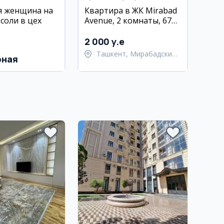
я женщина на
Квартира в ЖК Mirabad
соли в цех
Avenue, 2 комнаты, 67
кв.м
2 000 y.e
Ташкент, Мирабадский
рная
район