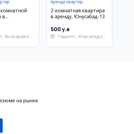
артир
Аренда квартир
-комнатной
2-комнатная квартира
 в
в аренду, Юнусабад-13
йском районе
500 y.e
т, Яккасарайский
Ташкент, Юнусабадский
район
резюме на рынке