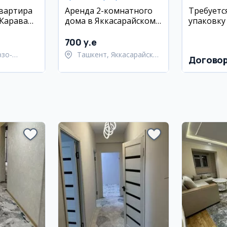
квартира
Аренда 2-комнатного
Требуетс
 Караван,
дома в Яккасарайском
упаковку 
кский
районе
700 y.e
рзо-
Ташкент, Яккасарайский
Догово
район
район