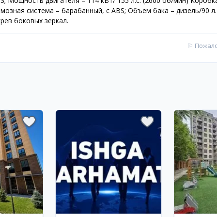
; Мощность двигателя – 114 кВт/ 155 л.с. (2600 об/мин) Коробк
мозная система – барабанный, с ABS; Объем бака – дизель/90 л.
рев боковых зеркал.
⚐
Пожал