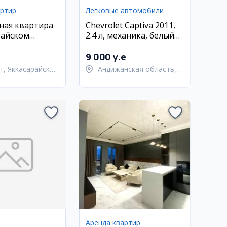
артир
Легковые автомобили
ная квартира
Chevrolet Captiva 2011,
райском
2.4 л, механика, белый
40 м², 2/10
цвет, пробег 159 000
км, Андижан
9 000 y.e
т, Яккасарайский
Андижанская область,
Андижанский район
Аренда квартир