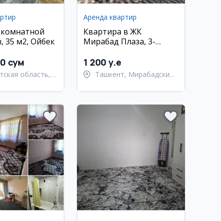
артир
Аренда квартир
-комнатной
Квартира в ЖК
, 35 м2, Ойбек
Мирабад Плаза, 3-
комнатная, 70 кв.м
00 сум
1 200 y.e
тская область,
Ташкент, Мирабадский
тский район
район