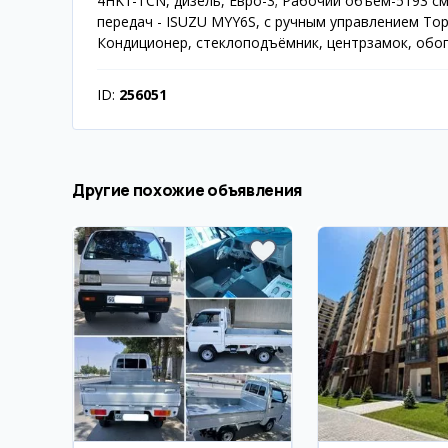
4HK1-TCN, дизель, Евро-3; Рабочий объем-5193 см3
передач - ISUZU MYY6S, с ручным управлением Тор
Кондиционер, стеклоподъёмник, центрзамок, обог
ID:
256051
Другие похожие объявления