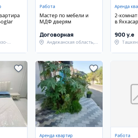
р
Работа
Аренда кв
квартира
Мастер по мебели и
2-комнат
oglar
МДФ дверям
в Яккаса
районе, 1
этаж
Договорная
900 y.e
рзо-
Андижанская область,
Ташкен
район
город Андижан
район
Аренда квартир
Работа