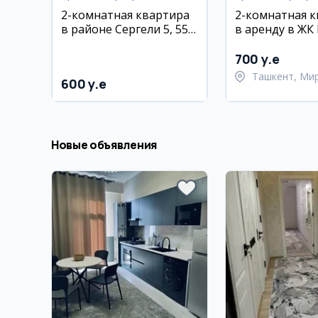
2-комнатная квартира
2-комнатная 
в районе Сергели 5, 55
в аренду в ЖК
м², 6/6 этаж
Мирзо-Улугбе
район
700 y.e
Ташкент, Ми
600 y.e
Улугбекский 
Новые объявления