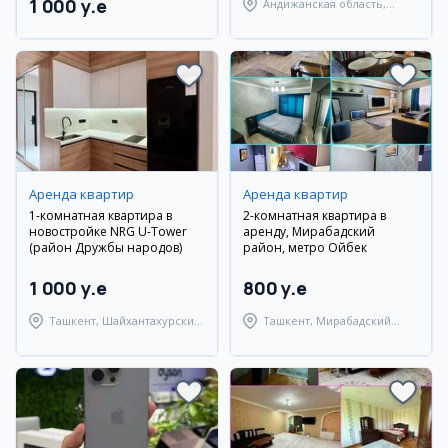
1 000 y.e
Андижанская область,
Мархаматский район
Аренда квартир
Аренда квартир
1-комнатная квартира в
2-комнатная квартира в
новостройке NRG U-Tower
аренду, Мирабадский
(район Дружбы народов)
район, метро Ойбек
1 000 y.e
800 y.e
Ташкент, Шайхантахурский
Ташкент, Мирабадский
район
район