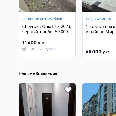
Легковые автомобили
Недвижимость
Chevrolet Onix LTZ 2023,
1-комнатная 
черный, пробег 59 000
в районе Мир
км, Самарканд
Улугбекский
11 400 y.e
Самаркандская
45 000 y.e
область,
Самаркандский район
Новые объявления