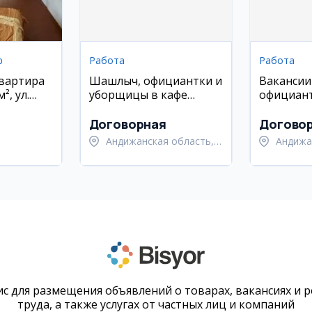
р
Работа
Работа
квартира
Шашлыч, официантки и
Вакансии
², ул.
уборщицы в кафе
официант
(Андижан)
помощни
шеф-пов
Договорная
Догово
Андижанская область,
Андижа
Андижанский район
Андижа
с для размещения объявлений о товарах, вакансиях и 
труда, а также услугах от частных лиц и компаний