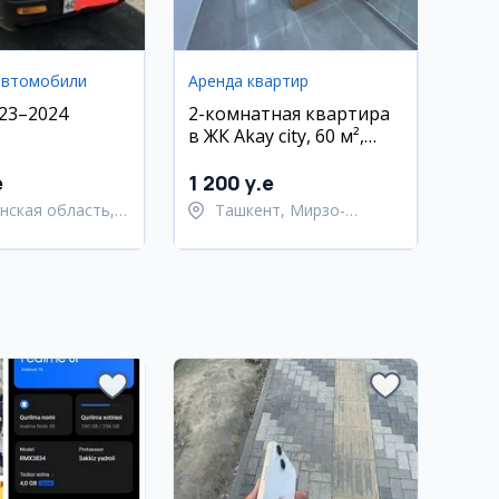
автомобили
Аренда квартир
23–2024
2-комнатная квартира
в ЖК Akay city, 60 м²,
22/25 этаж
e
1 200 y.e
нская область,
Ташкент, Мирзо-
нский район
Улугбекский район