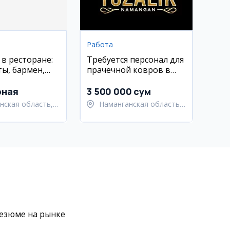
Работа
 в ресторане:
Требуется персонал для
ы, бармен,
прачечной ковров в
к повара,
Намангане
ар
рная
3 500 000 сум
нская область,
Наманганская область,
нский район
Наманганский район
резюме на рынке