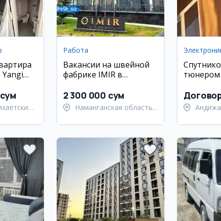
р
Работа
Электрони
квартира
Вакансии на швейной
Спутнико
 Yangi
фабрике IMIR в
тюнером
e
Намангане
 сум
2 300 000 сум
Догово
ихаётский
Наманганская область,
Андижа
Наманганский район
Андижа