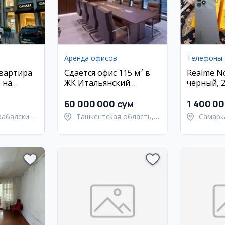
Аренда офисов
Телефоны
квартира
Сдается офис 115 м² в
Realme No
 на
ЖК Итальянский
черный, 20
ю, рядом
квартал, Дархан
идеально
60 000 000 сум
1 400 0
рабадский
Ташкентская область,
Самарк
Ташкентский район
област
Самарк