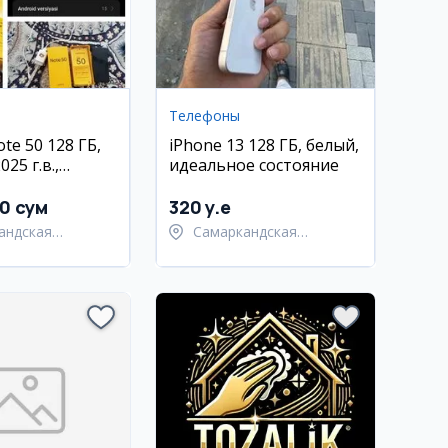
Телефоны
te 50 128 ГБ,
iPhone 13 128 ГБ, белый,
25 г.в.,
идеальное состояние
е состояние
00 сум
320 y.e
андская
Самаркандская
ь,
область,
андский район
Самаркандский район