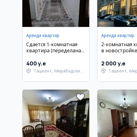
Аренда квартир
Аренда квартир
Сдается 1-комнатная
2-комнатная 
квартира (переделана
в новостройке
в 2) в Мирабаде, 5-й
Мирабад авен
массив, рядом с метро
с метро Ойбек
400 y.e
2 000 y.e
Кийот
Ташкент, Мирабадский
Ташкент, Ми
район
район