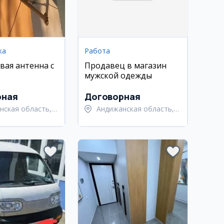
ка
Работа
вая антенна с
Продавец в магазин
мужской одежды
рная
Договорная
нская область,
Андижанская область,
нский район
Андижанский район