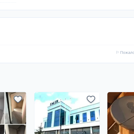
⚐
Пожал