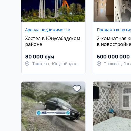
Аренда недвижимости
Продажа кварти
Хостел в Юнусабадском
2-комнатная 
районе
в новостройке
Hayot Residenc
80 000 сум
600 000 000
Ташкент, Юнусабадский
Ташкент, Янг
район
район