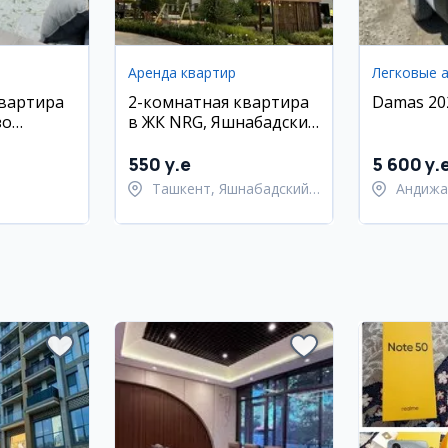
Аренда квартир
Легковые 
квартира
2-комнатная квартира
Damas 20
зо
в ЖК NRG, Яшнабадский
район
550 y.e
5 600 y.
Ташкент, Яшнабадский
Андижа
район
Андижа