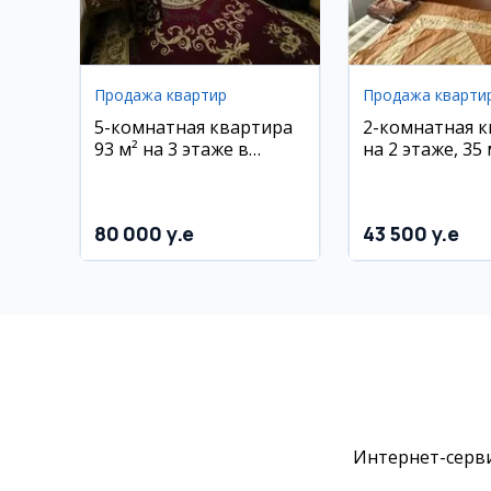
Продажа квартир
Продажа кварти
5-комнатная квартира
2-комнатная 
93 м² на 3 этаже в
на 2 этаже, 35 м
районе Атлас (Фрунзе)
Навоишох
80 000 y.e
43 500 y.e
Интернет-серви