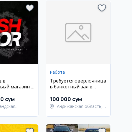
Работа
ц в
Требуется оверлочница
вый магазин в
в банкетный зал в
нде
Андижане
00 сум
100 000 сум
андская
Андижанская область,
ь,
Андижанский район
андский район