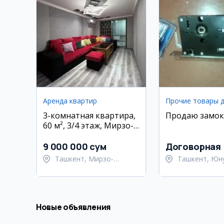
Аренда квартир
Прочие товары 
3-комнатная квартира,
Продаю замок
60 м², 3/4 этаж, Мирзо-
Улугбекский район
9 000 000 сум
Договорная
Ташкент, Мирзо-
Ташкент, Юн
Улугбекский район
район
Новые объявления