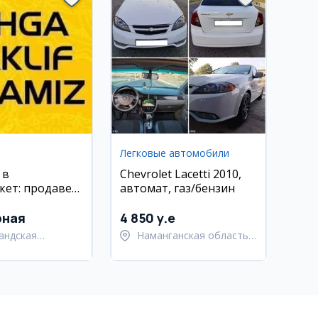
Легковые автомобили
 в
Chevrolet Lacetti 2010,
кет: продавец,
автомат, газ/бензин
кассир,
ик,
рная
4 850 y.e
тратор
андская
Наманганская область,
ь,
Наманганский район
андский район