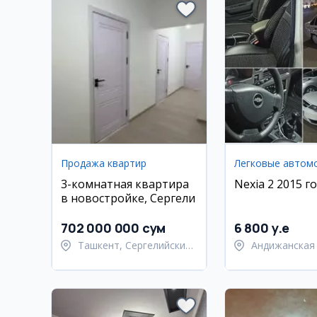
Продажа квартир
Легковые автом
3-комнатная квартира
Nexia 2 2015 г
в новостройке, Сергели
702 000 000 сум
6 800 y.e
Ташкент, Сергелийский
Андижанская 
район
Андижанский