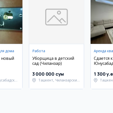
для дома
Работа
Аренда кв
 новый
Уборщица в детский
Сдается 
сад (Чиланзар)
Юнусабад
ЖК Нур, 9
3 000 000 сум
1 300 y.e
усабадский
Ташкент, Чиланзарский
Ташкен
район
район