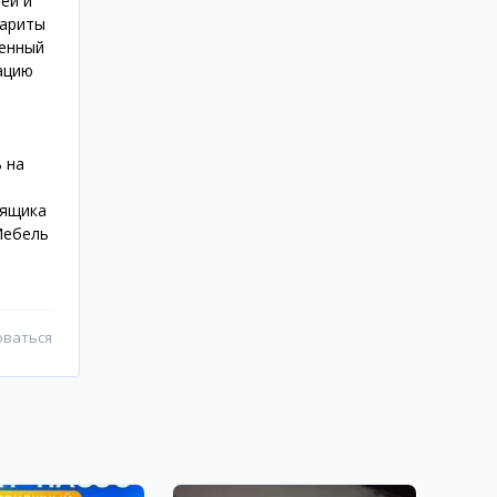
ей и
бариты
венный
ацию
 на
е
 ящика
 Мебель
оваться