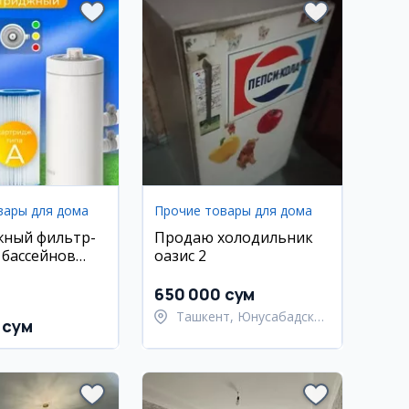
вары для дома
Прочие товары для дома
жный фильтр-
Продаю холодильник
 бассейнов
оазис 2
650 000 сум
Ташкент, Юнусабадский
 сум
район