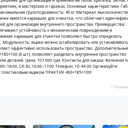
ешение для организации и хранения метизов, крепежа, запчаст
риятиях, в мастерских и гаражах. Основные характеристики: Га
аксимальная грузоподъемность: 40 кг Материал: высококачест
тенке имеется кармашек для этикетки, что облегчает идентифик
ей для организации внутреннего пространства. Преимущества:
спечивают устойчивость к механическим повреждениям и
ования: кармашек для этикетки позволяет быстро определить
с. Модульность: ящики можно штабелировать или устанавливать
оляет эффективно использовать пространство. Дополнительны
185×100 (6 шт): позволяет разделить внутреннее пространство
или деталей. Цена: 107 000 сум. Контакты для заказа: Железная
:00–18:00, Сб-Вс 10:00–17:00 Телефон: +0-44-00 Организуйте
 с пластиковым ящиком ПРАКТИК 400×185×100!
⚐
Пожал