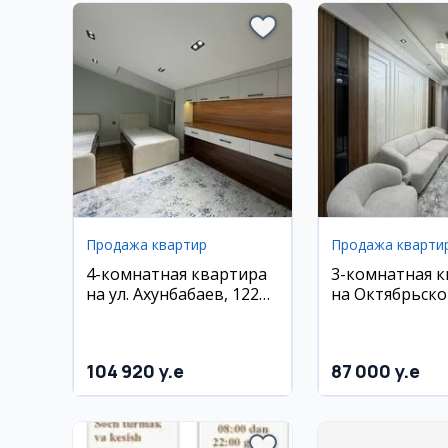
Продажа квартир
Продажа кварти
4-комнатная квартира
3-комнатная 
на ул. Ахунбабаев, 122
на Октябрьско
кв.м
63 м², 8/12 эта
104 920 y.e
87 000 y.e