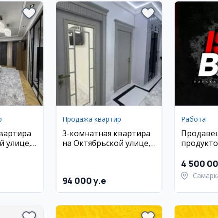
р
Продажа квартир
Работа
квартира
3-комнатная квартира
Продаве
й улице,
на Октябрьской улице,
продукто
ж
68 м², 7/12 эт.
Самарка
4 500 0
Самарк
94 000 y.e
област
Самарк