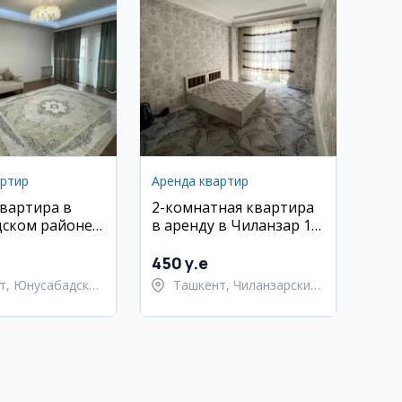
артир
Аренда квартир
квартира в
2-комнатная квартира
ском районе,
в аренду в Чиланзар 19,
5 кв.м
ЖК «Ёшлик»
450 y.e
т, Юнусабадский
Ташкент, Чиланзарский
район