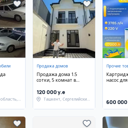
обили
Продажа домов
Прочие то
ода
Продажа дома 1.5
Картрид
сотки, 5 комнат в
насос для
Сергелийском районе
Intex
120 000 y.e
область,
Ташкент, Сергелийский
600 000
 район
район