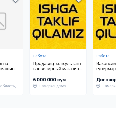
Работа
Работа
я на
Продавец-консультант
Вакансии
 машинку
в ювелирный магазин
супермар
(Самарканд)
грузчик, 
кладовщ
6 000 000 сум
Догово
админис
область,
Самаркандская
Самарк
 район
область,
област
Самаркандский район
Самарк