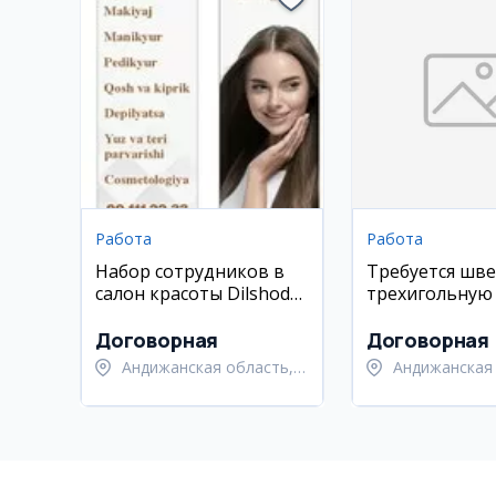
Работа
Работа
Набор сотрудников в
Требуется шве
салон красоты Dilshoda
трехигольную
(Андижан)
в Андижане
Договорная
Договорная
Андижанская область,
Андижанская 
Андижанский район
Андижанский