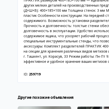
ПРАКТИК размером 400×185×100 мм — идеальное р
других мелких деталей на производственных предп
(Д×Ш×В): 400×185×100 мм Толщина стенок: 3 мм М
пластик Особенности конструкции: На передней с
содержимого. Возможность установки разделител
Прочность и долговечность: толстые стенки обе
долговечность в эксплуатации. Удобство использ
содержимое ящика, что ускоряет рабочий процес
специальные инструментальные стенды, что позв
аксессуары: Комплект разделителей ПРАКТИК 400×
на секции для хранения различных видов метизов 
г. Ташкент, ул. Корасув, 33 Режим работы: Пн-Пт 9
эффективное и удобное хранение ваших метизов
ID:
259719
Другие похожие объявления