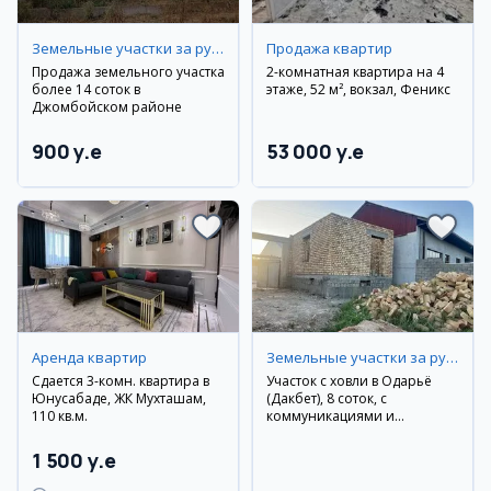
Земельные участки за рубежом
Продажа квартир
Продажа земельного участка
2-комнатная квартира на 4
более 14 соток в
этаже, 52 м², вокзал, Феникс
Джомбойском районе
900 y.e
53 000 y.e
Аренда квартир
Земельные участки за рубежом
Сдается 3-комн. квартира в
Участок с ховли в Оқдарьё
Юнусабаде, ЖК Мухташам,
(Дакбет), 8 соток, с
110 кв.м.
коммуникациями и
кадастром
1 500 y.e