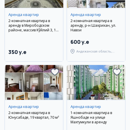
Аренда квартир
Аренда квартир
2-комнатная квартира в
2-комнатная квартира в
аренду в Мирободском
аренду, р-н Шахрихан, ул.
районе, массив Кўйлий 3, 10
Навои
этаж
600 y.e
350 y.e
Андижанская область,
Шахриханский район
Аренда квартир
Аренда квартир
2-комнатная квартира в
1-комнатная квартира в
Юнусабаде, 19 квартал, 70 м²
Яшнобаде на улице
Махтумкули в аренду