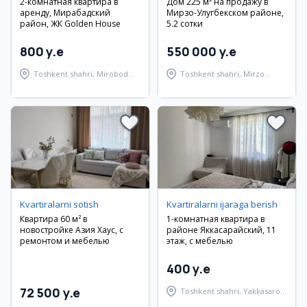
2-комнатная квартира в
Дом 225 м² на продажу в
аренду, Мирабадский
Мирзо-Улугбекском районе,
район, ЖК Golden House
5.2 сотки
800 y.e
550 000 y.e
Toshkent shahri, Mirobod
Toshkent shahri, Mirzo
tumani
Ulug'bek tumani
Kvartiralarni sotish
Kvartiralarni ijaraga berish
Квартира 60 м² в
1-комнатная квартира в
новостройке Азия Хаус, с
районе Яккасарайский, 11
ремонтом и мебелью
этаж, с мебелью
400 y.e
72 500 y.e
Toshkent shahri, Yakkasaroy
tumani