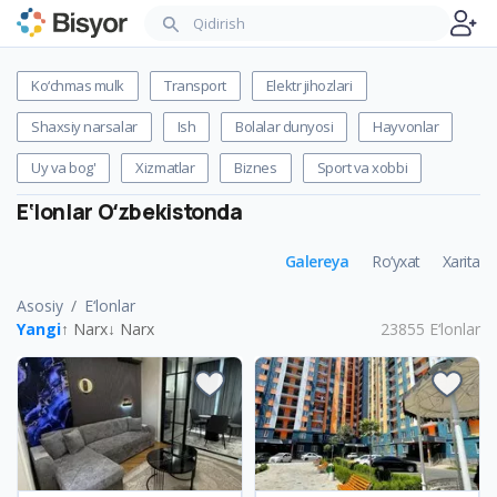
Ko‘chmas mulk
Transport
Elektr jihozlari
Shaxsiy narsalar
Ish
Bolalar dunyosi
Hayvonlar
Uy va bog'
Xizmatlar
Biznes
Sport va xobbi
E‘lonlar
Oʻzbekistonda
Galereya
Ro‘yxat
Xarita
Asosiy
E‘lonlar
Yangi
↑ Narx
↓ Narx
23855
E‘lonlar