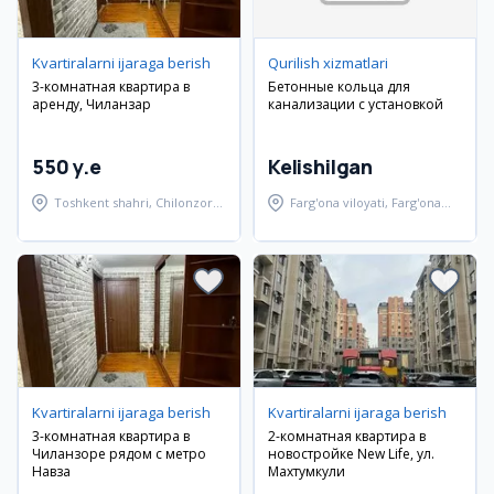
Kvartiralarni ijaraga berish
Qurilish xizmatlari
3-комнатная квартира в
Бетонные кольца для
аренду, Чиланзар
канализации с установкой
550 y.e
Kelishilgan
Toshkent shahri, Chilonzor
Farg'ona viloyati, Farg'ona
tumani
tumani
Kvartiralarni ijaraga berish
Kvartiralarni ijaraga berish
3-комнатная квартира в
2-комнатная квартира в
Чиланзоре рядом с метро
новостройке New Life, ул.
Навза
Махтумкули