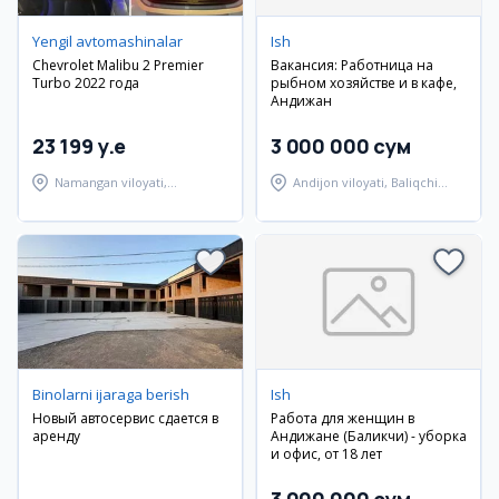
Yengil avtomashinalar
Ish
Chevrolet Malibu 2 Premier
Вакансия: Работница на
Turbo 2022 года
рыбном хозяйстве и в кафе,
Андижан
23 199 y.e
3 000 000 сум
Namangan viloyati,
Andijon viloyati, Baliqchi
Namangan tumani
tumani
Binolarni ijaraga berish
Ish
Новый автосервис сдается в
Работа для женщин в
аренду
Андижане (Баликчи) - уборка
и офис, от 18 лет