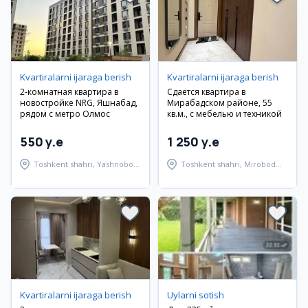
Kvartiralarni ijaraga berish
Kvartiralarni ijaraga berish
2-комнатная квартира в
Сдается квартира в
новостройке NRG, Яшнабад,
Мирабадском районе, 55
рядом с метро Олмос
кв.м., с мебелью и техникой
550 y.e
1 250 y.e
Toshkent shahri, Yashnobod
Toshkent shahri, Mirobod
tumani
tumani
Kvartiralarni ijaraga berish
Uylarni sotish