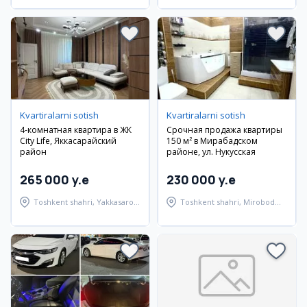
Kvartiralarni sotish
Kvartiralarni sotish
4-комнатная квартира в ЖК
Срочная продажа квартиры
City Life, Яккасарайский
150 м² в Мирабадском
район
районе, ул. Нукусская
265 000 y.e
230 000 y.e
Toshkent shahri, Yakkasaroy
Toshkent shahri, Mirobod
tumani
tumani