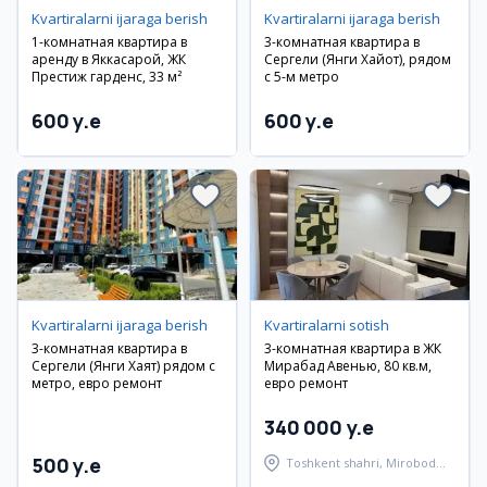
Kvartiralarni ijaraga berish
Kvartiralarni ijaraga berish
1-комнатная квартира в
3-комнатная квартира в
аренду в Яккасарой, ЖК
Сергели (Янги Хайот), рядом
Престиж гарденс, 33 м²
с 5-м метро
600 y.e
600 y.e
Kvartiralarni ijaraga berish
Kvartiralarni sotish
3-комнатная квартира в
3-комнатная квартира в ЖК
Сергели (Янги Хаят) рядом с
Мирабад Авенью, 80 кв.м,
метро, евро ремонт
евро ремонт
340 000 y.e
500 y.e
Toshkent shahri, Mirobod
tumani