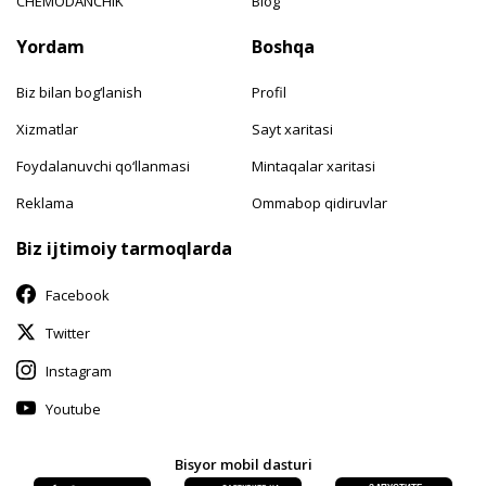
CHEMODANCHIK
Blog
Yordam
Boshqa
Biz bilan bog‘lanish
Profil
Xizmatlar
Sayt xaritasi
Foydalanuvchi qo‘llanmasi
Mintaqalar xaritasi
Reklama
Ommabop qidiruvlar
Biz ijtimoiy tarmoqlarda
Facebook
Twitter
Instagram
Youtube
Bisyor mobil dasturi