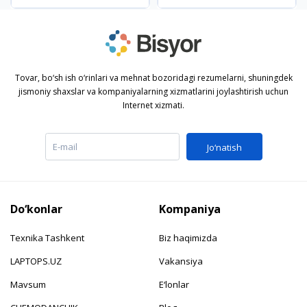
Tovar, bo‘sh ish o‘rinlari va mehnat bozoridagi rezumelarni, shuningdek
jismoniy shaxslar va kompaniyalarning xizmatlarini joylashtirish uchun
Internet xizmati.
Jo‘natish
Do‘konlar
Kompaniya
Texnika Tashkent
Biz haqimizda
LAPTOPS.UZ
Vakansiya
Mavsum
E‘lonlar