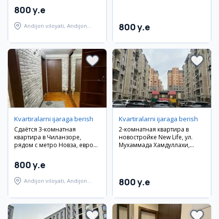
800 y.e
800 y.e
Andijon viloyati, Andijon
shahri
Kvartiralarni ijaraga berish
Kvartiralarni ijaraga berish
Сдаётся 3-комнатная
2-комнатная квартира в
квартира в Чиланзоре,
новостройке New Life, ул.
рядом с метро Новза, евро
Мухаммада Хамдуллахи,
ремонт
рядом с парком Ашхабад и
Diplomatiya Eco Park. Евро
800 y.e
ремонт
800 y.e
Andijon viloyati, Andijon
shahri