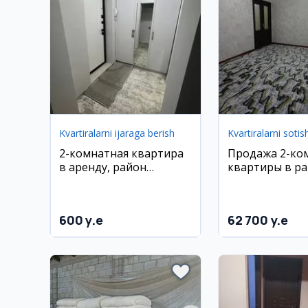
Kvartiralarni ijaraga berish
Kvartiralarni sotis
2-комнатная квартира
Продажа 2-ко
в аренду, район
квартиры в р
Шайхонтохур Чорсу, 65
Согдиана
м²
600 y.e
62 700 y.e