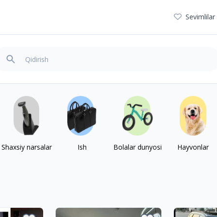
Sevimlilar
ylab bepul eʼlonlar
Shaxsiy narsalar
Ish
Bolalar dunyosi
Hayvonlar