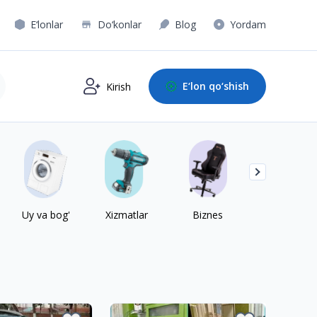
E‘lonlar
Do‘konlar
Blog
Yordam
E‘lon qo‘shish
Kirish
Uy va bog'
Xizmatlar
Biznes
Sport va xob