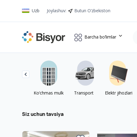
Uzb
Joylashuv
:
Butun O‘zbekiston
Barcha bo’limlar
Bisyor.uz — Oʻzbekiston boʻ
Ko‘chmas mulk
Transport
Elektr jihozlari
Siz uchun tavsiya