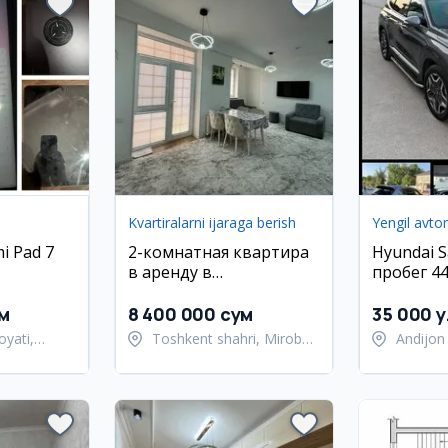
Kvartiralarni ijaraga berish
Yengil avto
i Pad 7
2-комнатная квартира
Hyundai S
в аренду в
пробег 44
Мирабадском районе,
бензин, 
55 кв.м
м
8 400 000 сум
35 000 y
oyati,
Toshkent shahri, Mirobod
Andijon 
mani
tumani
tumani