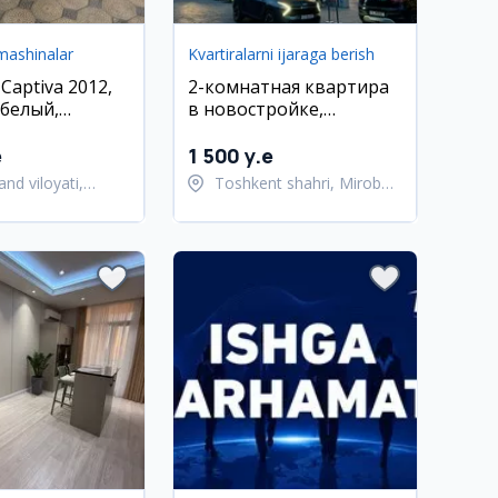
mashinalar
Kvartiralarni ijaraga berish
 Captiva 2012,
2-комнатная квартира
 белый,
в новостройке,
нд
Мирабадский район
e
1 500 y.e
nd viloyati,
Toshkent shahri, Mirobod
and tumani
tumani