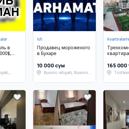
alar
Ish
Kvartiralarn
ль в
Продавец мороженого
Трехком
000$,
в Бухаре
квартира 
Club City
район
10 000 сум
165 000 
yati,
Buxoro viloyati, Buxoro
Toshken
mani
tumani
Yunuso