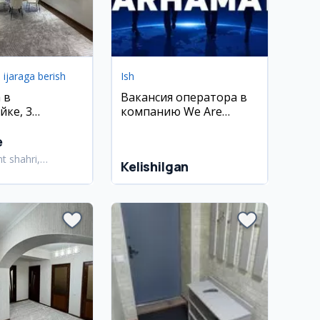
i ijaraga berish
Ish
 в
Вакансия оператора в
йке, 3
компанию We Are
Progress
ский район,
e
t shahri,
Kelishilgan
bod tumani