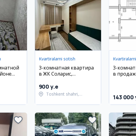
h
Kvartiralarni sotish
Kvartiralarn
мнатной
3-комнатная квартира
3-комнат
айоне
в ЖК Соларис,
в продаже
Яккасарай
Мирзо Ул
район
900 y.e
Toshkent shahri,
143 000 
Yakkasaroy tumani