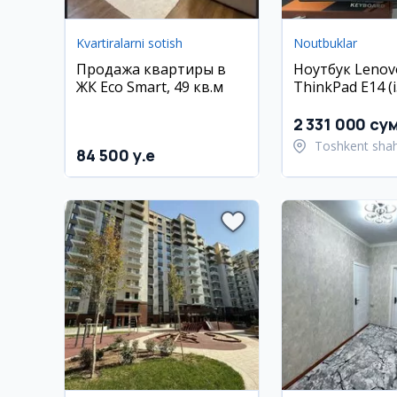
Kvartiralarni sotish
Noutbuklar
Продажа квартиры в
Ноутбук Lenov
ЖК Eco Smart, 49 кв.м
ThinkPad E14 (
8GB RAM, 256G
2 331 000 су
Toshkent shah
84 500 y.e
Chilonzor tum