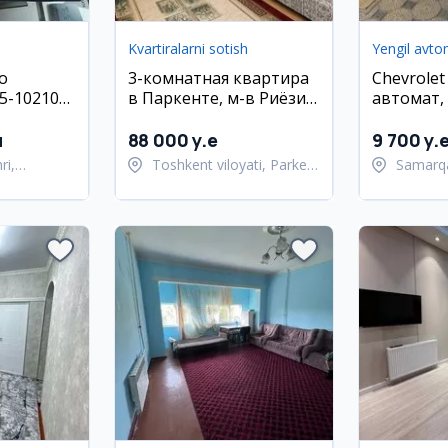
Kvartiralarni sotish
Yengil avto
o
3-комнатная квартира
Chevrolet
i5-10210U,
в Паркенте, м-в Риёзий,
автомат,
B SSD)
71 м²
Самарка
м
88 000 y.e
9 700 y.
ri,
Toshkent viloyati, Parkent
Samarqa
ani
tumani
Samarq