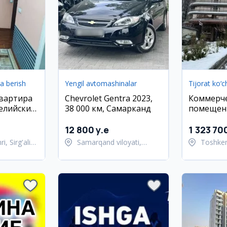
ga berish
Yengil avtomashinalar
Tijorat ko‘
квартира
Chevrolet Gentra 2023,
Коммерч
гелийский
38 000 км, Самарканд
помещени
Яккасара
12 800 y.e
1 323 70
, Sirg'ali
Samarqand viloyati,
Toshken
Samarqand tumani
Yakkasa