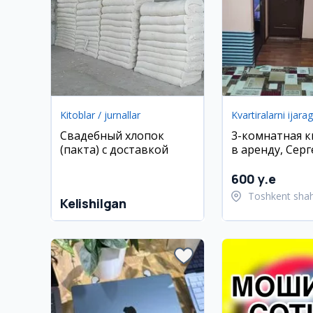
Kitoblar / jurnallar
Kvartiralarni ijara
Свадебный хлопок
3-комнатная 
(пакта) с доставкой
в аренду, Сер
район, 77 м²
600 y.e
Toshkent shahri
Kelishilgan
tumani