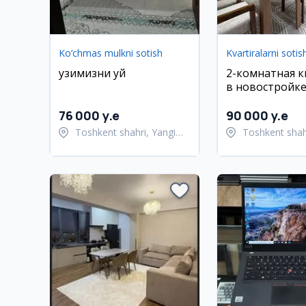
Ko‘chmas mulkni sotish
Kvartiralarni sotis
узимизни уй
2-комнатная 
в новостройк
Shahriabad, 55
76 000 y.e
90 000 y.e
Toshkent shahri, Yangi
Toshkent shah
hayot tumani
Ulug'bek tuma