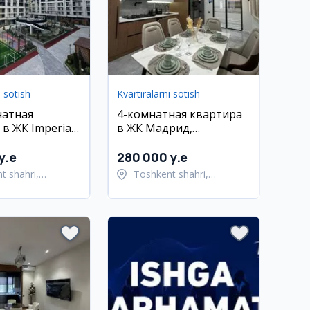
i sotish
Kvartiralarni sotish
натная
4-комнатная квартира
в ЖК Imperial
в ЖК Мадрид,
, Юнусабадский
Яккасарайский район,
107 кв.м
y.e
280 000 y.e
t shahri,
Toshkent shahri,
bod tumani
Yakkasaroy tumani