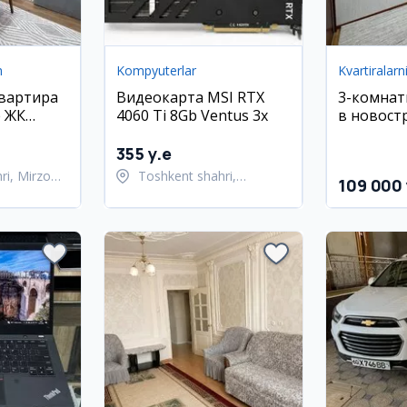
h
Kompyuterlar
Kvartiralarn
квартира
Видеокарта MSI RTX
3-комнат
е ЖК
4060 Ti 8Gb Ventus 3x
в новостр
 кв.м
Вагзал
355 y.e
ri, Mirzo
Toshkent shahri,
109 000 
ni
Shayxontohur tumani