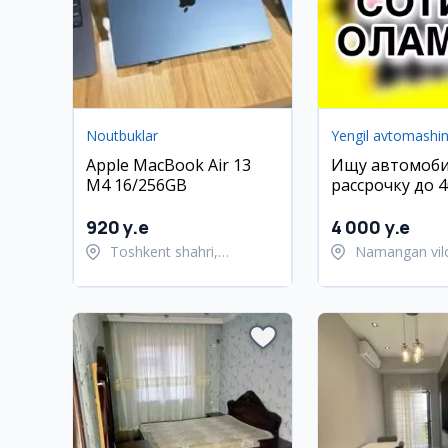
Noutbuklar
Yengil avtomashin
Apple MacBook Air 13
Ищу автомоби
M4 16/256GB
рассрочку до 4
Наманган
920 y.e
4 000 y.e
Toshkent shahri,
Namangan vilo
Chilonzor tumani
Namangan tu