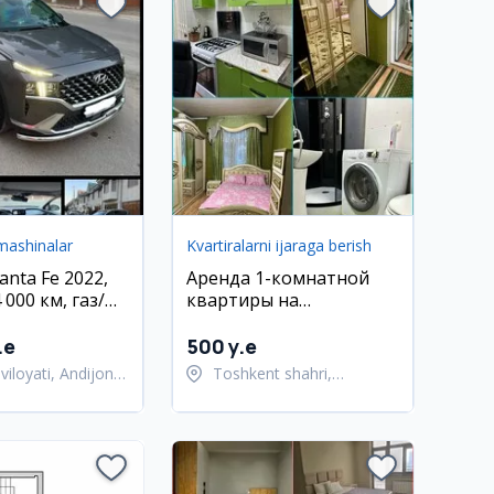
mashinalar
Kvartiralarni ijaraga berish
anta Fe 2022,
Аренда 1-комнатной
 000 км, газ/
квартиры на
Андижан
Юнусабаде
.e
500 y.e
viloyati, Andijon
Toshkent shahri,
Yunusobod tumani