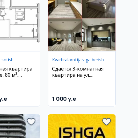
i sotish
Kvartiralarni ijaraga berish
ная квартира
Сдаётся 3-комнатная
, 80 м²,
квартира на ул.
угбекский
Максима Горького
y.e
1 000 y.e