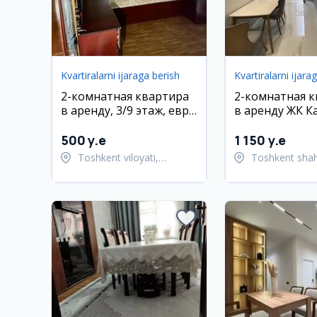
Kvartiralarni ijaraga berish
Kvartiralarni ijara
2-комнатная квартира
2-комнатная 
в аренду, 3/9 этаж, евро
в аренду ЖК Ка
ремонт, район
Юнусабадский
Чоракыш
500 y.e
1 150 y.e
Toshkent viloyati,
Toshkent shah
Toshkent tumani
Yunusobod tu