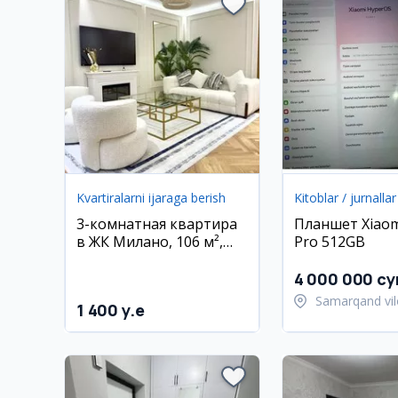
Kvartiralarni ijaraga berish
Kitoblar / jurnallar
3-комнатная квартира
Планшет Xiaom
в ЖК Милано, 106 м²,
Pro 512GB
3/8 этаж, евроремонт,
мебель
4 000 000 су
Samarqand vil
1 400 y.e
Samarqand tu