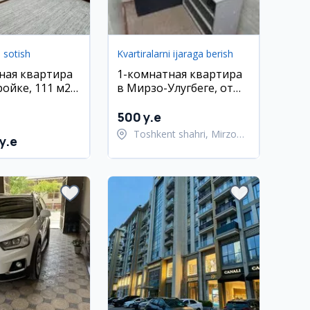
i sotish
Kvartiralarni ijaraga berish
ная квартира
1-комнатная квартира
ойке, 111 м2,
в Мирзо-Улугбеге, от
собственника
500 y.e
Toshkent shahri, Mirzo
y.e
Ulug'bek tumani