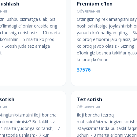
 ushlash
Premium e'lon
ения
Объявления
izni ushbu xizmatga ulab, Siz
O'zingizning reklamangizni say
'limdagi e'lonlar orasida eng
bosh sahifasiga joylashtirish o
 turishiga erishasiz. - 10 marta
yanada ko'rinadigan qiling. - Si
ko'rishlar; - 5 marta ko'proq
ko'proq e'tiborni jalb qilasiz, 
; - Sotish juda tez amalga
ko'proq javob olasiz - Sizning
i.
e'loningiz boshqa takliflar qato
ko'proq ko'rinadi
37576
sotish
Tez sotish
ения
Объявления
ingizni/xizmatni iloji boricha
Iloji boricha tezroq
otmoqchimisiz? Bu taklif siz
mahsulot/xizmatingizni sotishn
 1 marta yuqoriga ko'tarish; - 7
istaysizmi? Unda bu taklif faqat
nni topda ushlash; - 7 kun
uchun: - 3 marta e'lonni yuqor