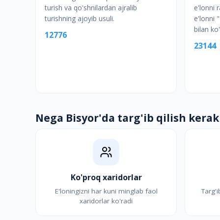
turish va qo'shnilardan ajralib
e'lonni r
turishning ajoyib usuli.
e'lonni "
bilan ko'
12776
23144
Nega Bisyor'da targ'ib qilish kerak
Ko'proq xaridorlar
E'loningizni har kuni minglab faol
Targ'i
xaridorlar ko'radi