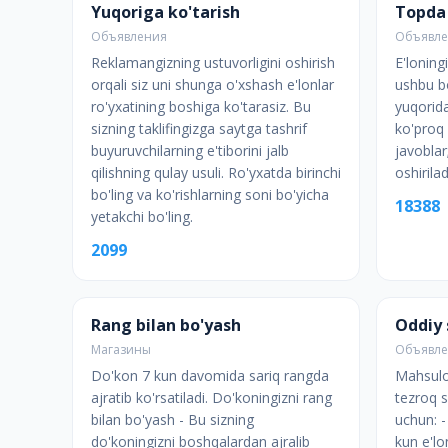
Yuqoriga ko'tarish
Topda
Объявления
Объявл
Reklamangizning ustuvorligini oshirish
E'loning
orqali siz uni shunga o'xshash e'lonlar
ushbu bo
ro'yxatining boshiga ko'tarasiz. Bu
yuqorida
sizning taklifingizga saytga tashrif
ko'proq 
buyuruvchilarning e'tiborini jalb
javoblar
qilishning qulay usuli. Ro'yxatda birinchi
oshirilad
bo'ling va ko'rishlarning soni bo'yicha
18388
yetakchi bo'ling.
2099
Rang bilan bo'yash
Oddiy 
Магазины
Объявл
Do'kon 7 kun davomida sariq rangda
Mahsulot
ajratib ko'rsatiladi. Do'koningizni rang
tezroq s
bilan bo'yash - Bu sizning
uchun: -
do'koningizni boshqalardan ajralib
kun e'lo