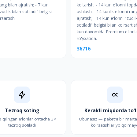
ang bilan ajratish; - 7 kun
ko'tarish; - 14 kun e'lonni topd
zudlik bilan sotiladi" belgisi
ushlash; - 14 kunlik e'lonni ran
rsartish.
ajratish; - 14 kun e'lonni "zudli
sotiladi" belgisi bilan ko'rsartis
kun davomida Premium e'lonla
ro'yxatida.
36716
Tezroq soting
Kerakli miqdorda to'
b qilingan e'lonlar o'rtacha 3×
Obunasiz — paketni bir marta
tezroq sotiladi
ko'rsatishlar yo'qolmay