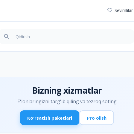
Sevimlilar
Bizning xizmatlar
E'lonlaringizni targ'ib qiling va tezroq soting
Ko'rsatish paketlari
Pro olish