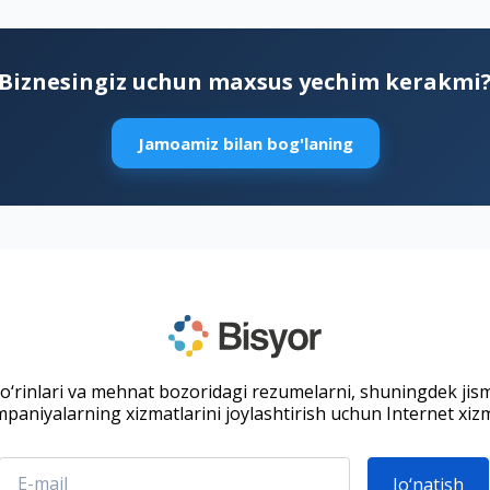
Biznesingiz uchun maxsus yechim kerakmi
Jamoamiz bilan bog'laning
 o‘rinlari va mehnat bozoridagi rezumelarni, shuningdek jis
paniyalarning xizmatlarini joylashtirish uchun Internet xizm
Jo‘natish