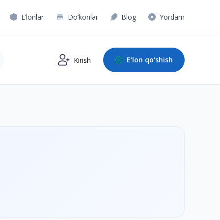
E‘lonlar
Do‘konlar
Blog
Yordam
E‘lon qo‘shish
Kirish