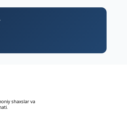
?
moniy shaxslar va
ati.