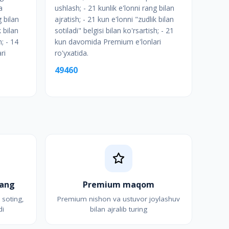
a
ushlash; - 21 kunlik e'lonni rang bilan
g bilan
ajratish; - 21 kun e'lonni "zudlik bilan
k bilan
sotiladi" belgisi bilan ko'rsartish; - 21
h; - 14
kun davomida Premium e'lonlari
ri
ro'yxatida.
49460
lang
Premium maqom
 soting,
Premium nishon va ustuvor joylashuv
di
bilan ajralib turing