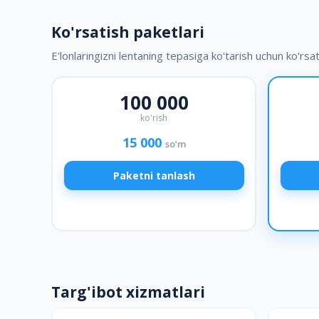
Ko'rsatish paketlari
E'lonlaringizni lentaning tepasiga ko'tarish uchun ko'rsa
100 000
ko'rish
15 000
so‘m
Paketni tanlash
Targ'ibot xizmatlari