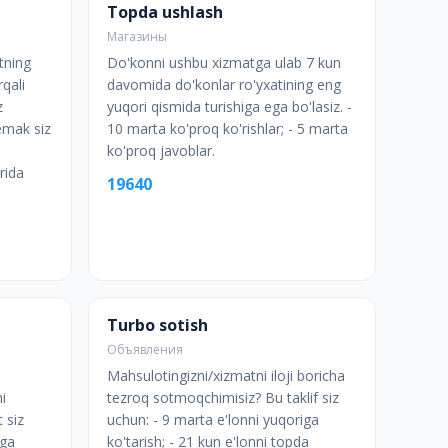
Topda ushlash
Магазины
tning
Do'konni ushbu xizmatga ulab 7 kun
rqali
davomida do'konlar ro'yxatining eng
z
yuqori qismida turishiga ega bo'lasiz. -
demak siz
10 marta ko'proq ko'rishlar; - 5 marta
ko'proq javoblar.
rida
19640
Turbo sotish
Объявления
Mahsulotingizni/xizmatni iloji boricha
i
tezroq sotmoqchimisiz? Bu taklif siz
 siz
uchun: - 9 marta e'lonni yuqoriga
iga
ko'tarish; - 21 kun e'lonni topda