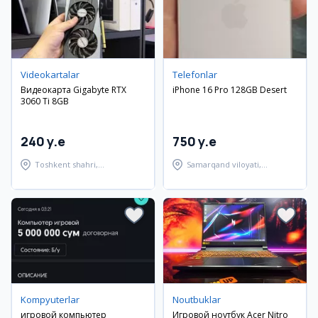
Videokartalar
Telefonlar
Видеокарта Gigabyte RTX
iPhone 16 Pro 128GB Desert
3060 Ti 8GB
240 y.e
750 y.e
Toshkent shahri,
Samarqand viloyati,
Shayxontohur tumani
Samarqand tumani
Kompyuterlar
Noutbuklar
игровой компьютер
Игровой ноутбук Acer Nitro