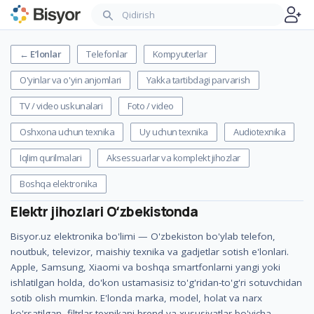
←
E‘lonlar
Telefonlar
Kompyuterlar
O'yinlar va o'yin anjomlari
Yakka tartibdagi parvarish
TV / video uskunalari
Foto / video
Oshxona uchun texnika
Uy uchun texnika
Audiotexnika
Iqlim qurilmalari
Aksessuarlar va komplekt jihozlar
Boshqa elektronika
Elektr jihozlari
Oʻzbekistonda
Bisyor.uz elektronika bo'limi — O'zbekiston bo'ylab telefon,
noutbuk, televizor, maishiy texnika va gadjetlar sotish e'lonlari.
Apple, Samsung, Xiaomi va boshqa smartfonlarni yangi yoki
ishlatilgan holda, do'kon ustamasisiz to'g'ridan-to'g'ri sotuvchidan
sotib olish mumkin. E'londa marka, model, holat va narx
ko'rsatilgan, filtrlar texnikani brend va xususiyatlar bo'yicha