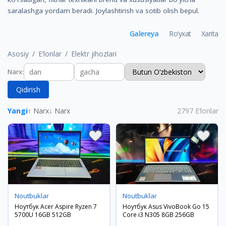
saralashga yordam beradi. Joylashtirish va sotib olish bepul.
Galereya
Ro‘yxat
Xarita
Asosiy
E‘lonlar
Elektr jihozlari
Narx
:
Qidirish
Yangi
↑ Narx
↓ Narx
2797
E‘lonlar
Noutbuklar
Noutbuklar
Ноутбук Acer Aspire Ryzen 7
Ноутбук Asus VivoBook Go 15
5700U 16GB 512GB
Core i3 N305 8GB 256GB