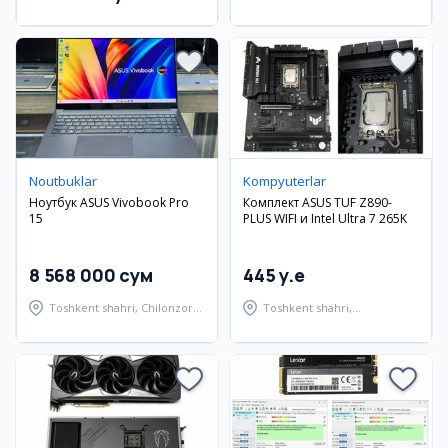
tumani
Noutbuklar
Kompyuterlar
Ноутбук ASUS Vivobook Pro
Комплект ASUS TUF Z890-
15
PLUS WIFI и Intel Ultra 7 265K
8 568 000 сум
445 y.e
Toshkent shahri, Chilonzor
Toshkent shahri,
tumani
Shayxontohur tumani