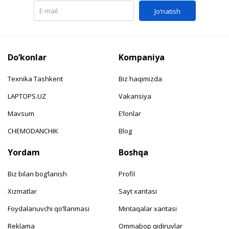
Jo‘natish
Do‘konlar
Kompaniya
Texnika Tashkent
Biz haqimizda
LAPTOPS.UZ
Vakansiya
Mavsum
E‘lonlar
CHEMODANCHIK
Blog
Yordam
Boshqa
Biz bilan bog‘lanish
Profil
Xizmatlar
Sayt xaritasi
Foydalanuvchi qo‘llanmasi
Mintaqalar xaritasi
Reklama
Ommabop qidiruvlar