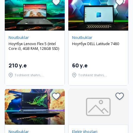
Noutbuklar
Noutbuklar
Ноутбук Lenovo Flex 5 (Intel
Ноутбук DELL Latitude 7480
Core i3, 4GB RAM, 128GB SSD)
210 y.e
60 y.e
Toshkent shahri,
Toshkent shahri,
Shayxontohur tumani
Shayxontohur tumani
Noutbuklar
Elektr jihozlari