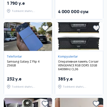
1 790 y.e
4 000 000 сум
Toshkent shahri,
Shayxontohur tumani
Telefonlar
Kompyuterlar
Samsung Galaxy Z Flip 4
Оперативная память Corsair
256GB
VENGEANCE RGB DDR5 32GB
6400MHz CL36
232 y.e
385 y.e
Toshkent shahri,
Toshkent shahri,
Shayxontohur tumani
Shayxontohur tumani