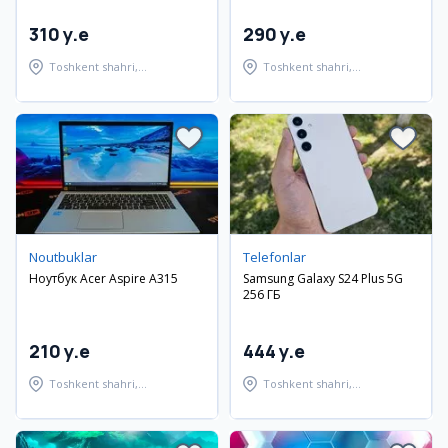
310 y.e
290 y.e
Toshkent shahri,
Toshkent shahri,
Shayxontohur tumani
Shayxontohur tumani
Noutbuklar
Telefonlar
Ноутбук Acer Aspire A315
Samsung Galaxy S24 Plus 5G
256 ГБ
210 y.e
444 y.e
Toshkent shahri,
Toshkent shahri,
Shayxontohur tumani
Shayxontohur tumani