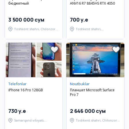
бюджетный
ANV16 R7 8845HS RTX 4050
3 500 000 сум
700 y.e
Toshkent shahri, Chilonzor
Toshkent shahri,
tumani
Shayxontohur tumani
Telefonlar
Noutbuklar
iPhone 16 Pro 128GB
Планшет Microsoft Surface
Pro 7
730 y.e
2 646 000 сум
Samarqand viloyati,
Toshkent shahri, Chilonzor
Samarqand tumani
tumani