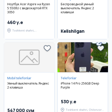
Ноутбук Acer Aspire на Ryzen
Беспроводной умный
5 5500U с видеокартой RTX
выключатель Яндекс 2
3050
клавиши
460 y.e
Kelishilgan
Toshkent shahri,
Shayxontohur tumani
Mobil telefonlar
Telefonlar
Умный выключатель Яндекс
iPhone 14 Pro 256GB Deep
2 клавиша
Purple
530 y.e
547 000 сум
Toshkent shahri, Chilonzor