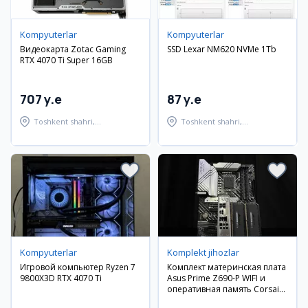
Kompyuterlar
Kompyuterlar
Видеокарта Zotac Gaming
SSD Lexar NM620 NVMe 1Tb
RTX 4070 Ti Super 16GB
707 y.e
87 y.e
Toshkent shahri,
Toshkent shahri,
Shayxontohur tumani
Shayxontohur tumani
Kompyuterlar
Komplekt jihozlar
Игровой компьютер Ryzen 7
Комплект материнская плата
9800X3D RTX 4070 Ti
Asus Prime Z690-P WIFI и
оперативная память Corsair
Dominator Platinum 32GB