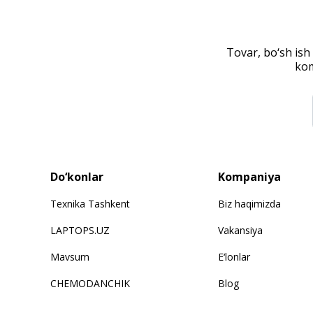
Tovar, bo‘sh ish
kom
Do‘konlar
Kompaniya
Texnika Tashkent
Biz haqimizda
LAPTOPS.UZ
Vakansiya
Mavsum
E‘lonlar
CHEMODANCHIK
Blog