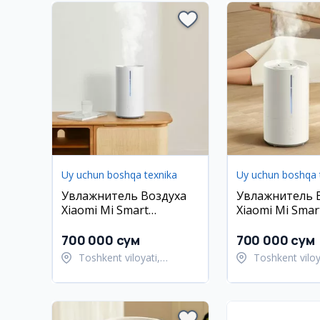
Uy uchun boshqa texnika
Uy uchun boshqa 
Увлажнитель Воздуха
Увлажнитель 
Xiaomi Mi Smart
Xiaomi Mi Smar
Humidifier 2 EU
Humidifier 2 EU
Глобальная Версия
Глобальная Ве
700 000 сум
700 000 сум
Toshkent viloyati,
Toshkent viloy
Toshkent tumani
Toshkent tum