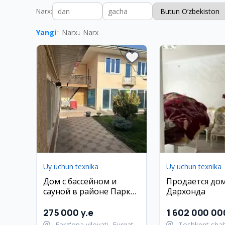
Narx
:
Yangi
↑ Narx
↓ Narx
Uy uchun texnika
Uy uchun texnika
Дом с бассейном и
Продается дом
сауной в районе Парк
Дархонда
Фурката
275 000 y.e
1 602 000 00
Farg'ona viloyati, Furqat
Toshkent shah