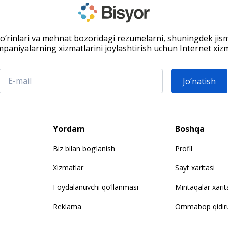
 o‘rinlari va mehnat bozoridagi rezumelarni, shuningdek jis
paniyalarning xizmatlarini joylashtirish uchun Internet xizm
Jo‘natish
Yordam
Boshqa
Biz bilan bog‘lanish
Profil
Xizmatlar
Sayt xaritasi
Foydalanuvchi qo‘llanmasi
Mintaqalar xarit
Reklama
Ommabop qidiru