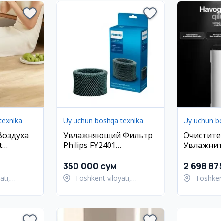
texnika
Uy uchun boshqa texnika
Uy uchun b
Воздуха
Увлажняющий Фильтр
Очистите
t
Philips FY2401
Увлажнит
NanoCloud 2000 Series
Welkin K-
рсия
Месяцев 
350 000 сум
2 698 87
ati,
Toshkent viloyati,
Toshkent
ani
Toshkent tumani
Toshken