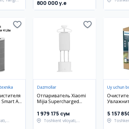
800 000 y.e
Ulug'be
texnika
Dazmollar
Uy uchun b
истителя
Отпариватель Xiaomi
Очистите
 Smart Air
Mijia Supercharged
Увлажнит
Garment Steamer
Philips A
ZYGTJ01KL
Глобальн
1 979 175 сум
5 157 85
ati,
Toshkent viloyati,
Toshkent
ani
Toshkent tumani
Toshken