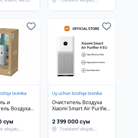
k tumani
Toshkent tumani
oshqa texnika
Uy uchun boshqa texnika
ль и
Очиститель Воздуха
ель Воздуха
Xiaomi Smart Air Purifier
C3737
4 EU 1 Год Гарантия
ая Версия
0 сум
2 399 000 сум
 viloyati,
Toshkent viloyati,
t tumani
Toshkent tumani