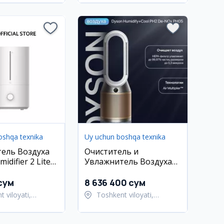
oshqa texnika
Uy uchun boshqa texnika
ель Воздуха
Очиститель и
idifier 2 Lite
Увлажнитель Воздуха
 Гарантия
Dyson PH05
сум
8 636 400 сум
 viloyati,
Toshkent viloyati,
t tumani
Toshkent tumani