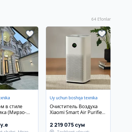
64
E‘lonlar
exnika
Uy uchun boshqa texnika
м в стиле
Очиститель Воздуха
ика (Мирзо-
Xiaomi Smart Air Purifier
ий р-н)
6 EU Глобальная Версия
y.e
2 219 075 сум
t shahri, Mirzo
Toshkent viloyati,