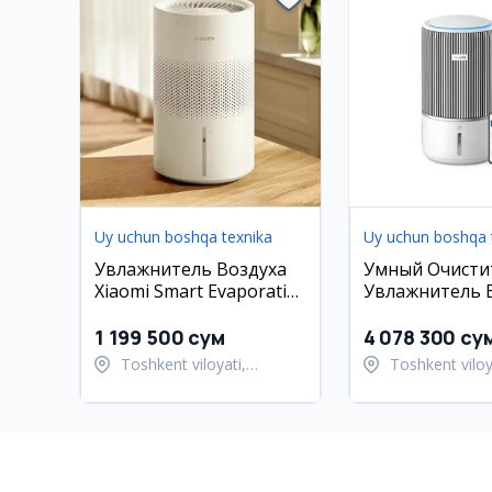
Uy uchun boshqa texnika
Uy uchun boshqa 
Увлажнитель Воздуха
Умный Очисти
Xiaomi Smart Evaporative
Увлажнитель 
Humidifier Global Version
2в1 Philips AC
м²
1 199 500 сум
4 078 300 су
Toshkent viloyati,
Toshkent viloy
Toshkent tumani
Toshkent tum