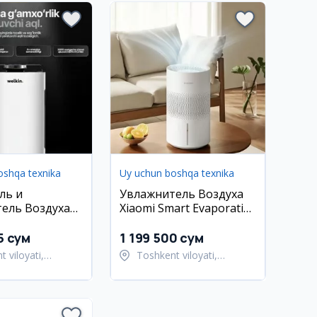
oshqa texnika
Uy uchun boshqa texnika
ль и
Увлажнитель Воздуха
ель Воздуха
Xiaomi Smart Evaporative
08A 18
Humidifier 1 Год
Гарантия
Гарантия
5 сум
1 199 500 сум
 viloyati,
Toshkent viloyati,
t tumani
Toshkent tumani