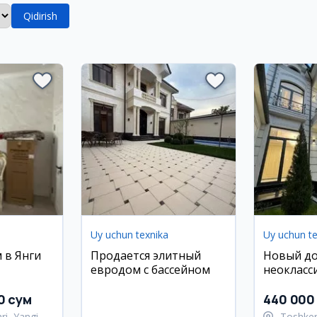
Qidirish
Uy uchun texnika
Uy uchun t
 в Янги
Продается элитный
Новый до
евродом с бассейном
неокласс
Улугбекск
0 сум
440 000 
ri, Yangi
Toshken