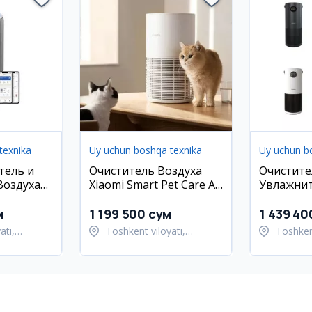
texnika
Uy uchun boshqa texnika
Uy uchun b
тель и
Очиститель Воздуха
Очистите
Воздуха
Xiaomi Smart Pet Care Air
Увлажнит
3420/10 78
Purifier 1 Год Гарантия
HOFMANN
Гарантия
м
1 199 500 сум
1 439 40
ati,
Toshkent viloyati,
Toshkent
ani
Toshkent tumani
Toshken