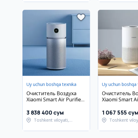
Uy uchun boshqa texnika
Uy uchun boshqa 
Очиститель Воздуха
Очиститель Во
Xiaomi Smart Air Purifier
Xiaomi Smart Ai
Elite Глобальная Версия
4 Compact 1 Го
Гарантия
3 838 400 сум
1 067 555 су
Toshkent viloyati,
Toshkent viloy
Toshkent tumani
Toshkent tum