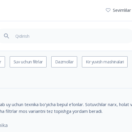
Sevimlilar
r
Suv uchun filtrlar
Dazmollar
Kir yuvish mashinalari
 uy uchun texnika bo'yicha bepul e'lonlar. Sotuvchilar narx, holat va
ha filtrlar mos variantni tez topishga yordam beradi.
nika