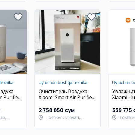
texnika
Uy uchun boshqa texnika
Uy uchun b
здуха
Очиститель Воздуха
Увлажнит
r Purifier
Xiaomi Smart Air Purifier
Xiaomi Hum
д
4 Pro EU 1 Год Гарантия
EU 1 Год
м
2 758 850 сум
539 775 
ati,
Toshkent viloyati,
Toshkent
ani
Toshkent tumani
Toshken