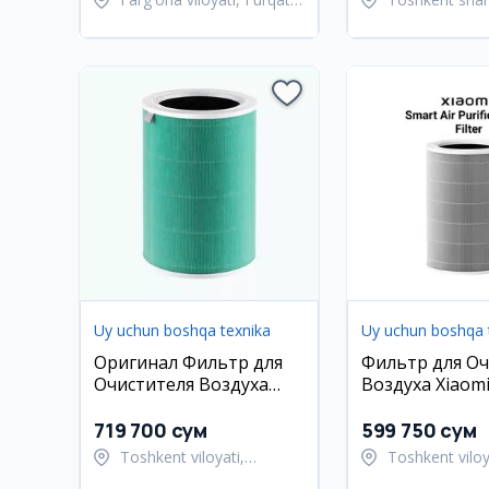
tumani
hayot tumani
Uy uchun boshqa texnika
Uy uchun boshqa 
Оригинал Фильтр для
Фильтр для Оч
Очистителя Воздуха
Воздуха Xiaomi
Xiaomi Smart Air Purifier
Purifier 4 Lite
4 Pro
719 700 сум
599 750 сум
Toshkent viloyati,
Toshkent viloy
Toshkent tumani
Toshkent tum