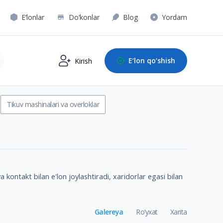
E‘lonlar
Do‘konlar
Blog
Yordam
E‘lon qo‘shish
Kirish
Tikuv mashinalari va overloklar
 kontakt bilan e'lon joylashtiradi, xaridorlar egasi bilan
Galereya
Ro‘yxat
Xarita