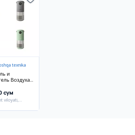
oshqa texnika
ль и
ель Воздуха
 2в1 1 Год
0 сум
 viloyati,
t tumani