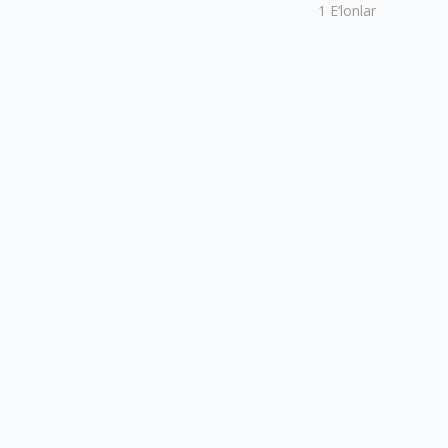
1
E‘lonlar