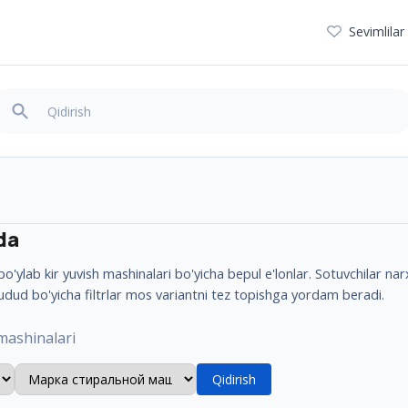
Sevimlilar
da
'ylab kir yuvish mashinalari bo'yicha bepul e'lonlar. Sotuvchilar narx
udud bo'yicha filtrlar mos variantni tez topishga yordam beradi.
 mashinalari
Qidirish