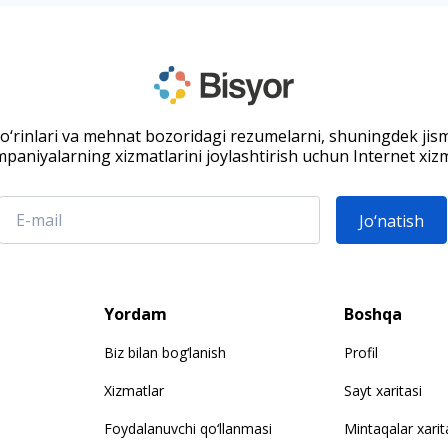
 o‘rinlari va mehnat bozoridagi rezumelarni, shuningdek jis
paniyalarning xizmatlarini joylashtirish uchun Internet xizm
Jo‘natish
Yordam
Boshqa
Biz bilan bog‘lanish
Profil
Xizmatlar
Sayt xaritasi
Foydalanuvchi qo‘llanmasi
Mintaqalar xarit