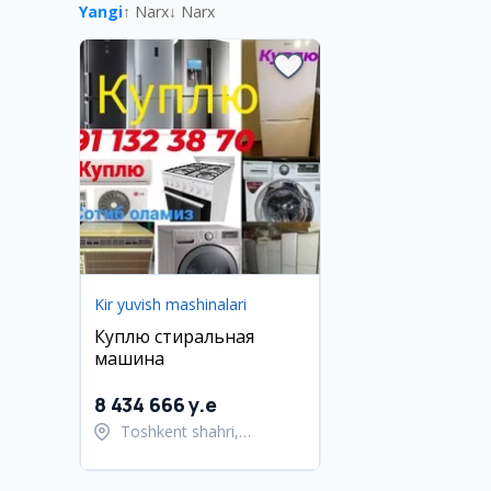
Yangi
↑ Narx
↓ Narx
Kir yuvish mashinalari
Куплю стиральная
машина
8 434 666 y.e
Toshkent shahri,
Yakkasaroy tumani