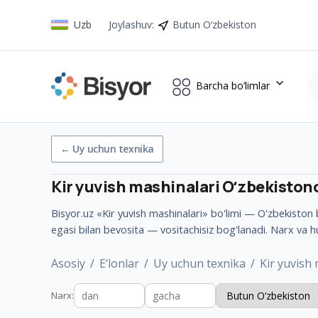
Uzb
Joylashuv
:
Butun O‘zbekiston
Barcha bo’limlar
←
Uy uchun texnika
Kir yuvish mashinalari
Oʻzbekiston
Bisyor.uz «Kir yuvish mashinalari» bo'limi — O'zbekiston bo
egasi bilan bevosita — vositachisiz bog'lanadi. Narx va h
Asosiy
E‘lonlar
Uy uchun texnika
Kir yuvish
Narx
: