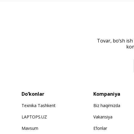
Tovar, bo‘sh ish
kom
Do‘konlar
Kompaniya
Texnika Tashkent
Biz haqimizda
LAPTOPS.UZ
Vakansiya
Mavsum
E‘lonlar