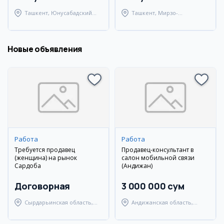
Ташкент, Юнусабадский
Ташкент, Мирзо-
район
Улугбекский район
Новые объявления
Работа
Работа
Требуется продавец
Продавец-консультант в
(женщина) на рынок
салон мобильной связи
Сардоба
(Андижан)
Договорная
3 000 000 сум
Сырдарьинская область,
Андижанская область,
Сардобский район
Андижанский район