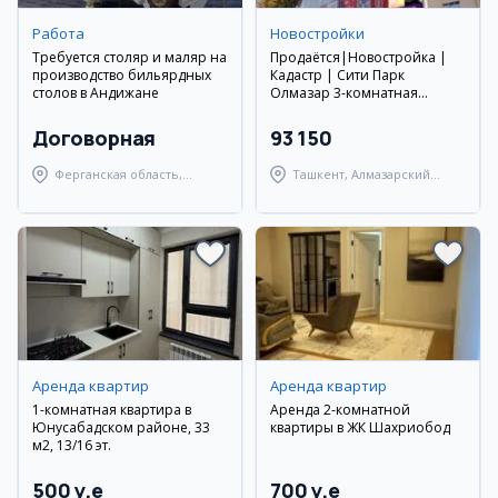
Работа
Новостройки
Требуется столяр и маляр на
Продаётся|Новостройка |
производство бильярдных
Кадастр | Сити Парк
столов в Андижане
Олмазар 3-комнатная
квартира
Договорная
93 150
Ферганская область,
Ташкент, Алмазарский
Узбекистанский район
район
Аренда квартир
Аренда квартир
1-комнатная квартира в
Аренда 2-комнатной
Юнусабадском районе, 33
квартиры в ЖК Шахриобод
м2, 13/16 эт.
500 y.e
700 y.e