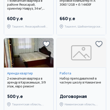
1-комнатная квартира в
Игровой компьютер RTX
районе Яккасарай,
3060 12GB + i5 14400F
ориентир Навруз, 34 м²,
12/12 этаж
600 y.e
660 y.e
Ташкент, Яккасарайский
Ташкент, Шайхантахурский
район
район
Аренда квартир
Работа
2-комнатная квартира в
Набор преподавателей в
аренду в Каракамыше, 3/9
частную школу в Намангане
этаж, евро ремонт
500 y.e
Договорная
Ташкентская область,
Наманганская область,
Ташкентский район
Наманганский район