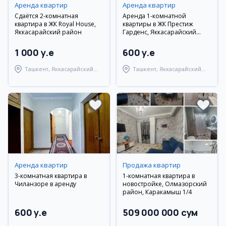
Аренда квартир
Аренда квартир
Сдаётся 2-комнатная
Аренда 1-комнатной
квартира в ЖК Royal House,
квартиры в ЖК Престиж
Яккасарайский район
Гарденс, Яккасарайский
район
1 000 y.e
600 y.e
Ташкент, Яккасарайский
Ташкент, Яккасарайский
район
район
Аренда квартир
Продажа квартир
3-комнатная квартира в
1-комнатная квартира в
Чиланзоре в аренду
новостройке, Олмазорский
район, Каракамыш 1/4
600 y.e
509 000 000 сум