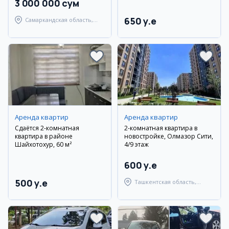
3 000 000 сум
650 y.e
Самаркандская область,
Самаркандский район
Аренда квартир
Аренда квартир
Сдаётся 2-комнатная
2-комнатная квартира в
квартира в районе
новостройке, Олмазор Сити,
Шайхотохур, 60 м²
4/9 этаж
600 y.e
500 y.e
Ташкентская область,
Ташкентский район