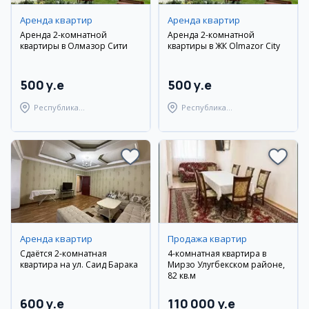
Аренда квартир
Аренда квартир
Аренда 2-комнатной
Аренда 2-комнатной
квартиры в Олмазор Сити
квартиры в ЖК Olmazor City
500 y.e
500 y.e
Республика
Республика
Каракалпакстан,
Каракалпакстан,
Берунийский район
Берунийский район
Аренда квартир
Продажа квартир
Сдаётся 2-комнатная
4-комнатная квартира в
квартира на ул. Саид Барака
Мирзо Улугбекском районе,
82 кв.м
600 y.e
110 000 y.e