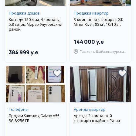
Продажа домов
Продажа квартир
Коттедж 150 кв.м, 4 комнаты,
3-комнатная квартира в ЖК
5.8 соток, Мирзо Улугбекский
Minor River, 85 м², 10/10 эт.
район
144 000 y.e
384 999 y.e
Ташкент, Шайхантахурский
район
Телефоны
Аренда квартир
Продам Samsung Galaxy A55
Аренда 3-комнатной
5G 8/256 ГБ
квартиры в районе Гунча