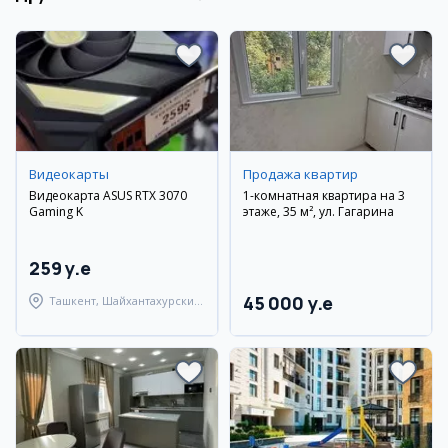
Видеокарты
Продажа квартир
Видеокарта ASUS RTX 3070
1-комнатная квартира на 3
Gaming K
этаже, 35 м², ул. Гагарина
259 y.e
45 000 y.e
Ташкент, Шайхантахурский
район