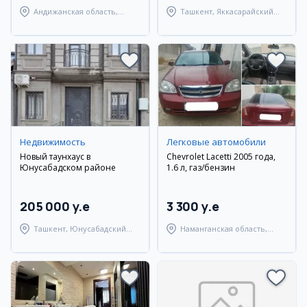
Андижанская область,
Ташкент, Яккасарайский
Андижанский район
район
Недвижимость
Легковые автомобили
Новый таунхаус в
Chevrolet Lacetti 2005 года,
Юнусабадском районе
1.6 л, газ/бензин
205 000 y.e
3 300 y.e
Ташкент, Юнусабадский
Наманганская область,
район
Наманганский район