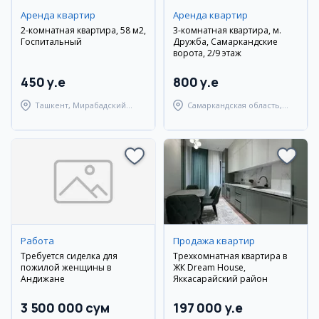
Аренда квартир
Аренда квартир
2-комнатная квартира, 58 м2,
3-комнатная квартира, м.
Госпитальный
Дружба, Самаркандские
ворота, 2/9 этаж
450 y.e
800 y.e
Ташкент, Мирабадский
Самаркандская область,
район
Самаркандский район
Работа
Продажа квартир
Требуется сиделка для
Трехкомнатная квартира в
пожилой женщины в
ЖК Dream House,
Андижане
Яккасарайский район
3 500 000 сум
197 000 y.e