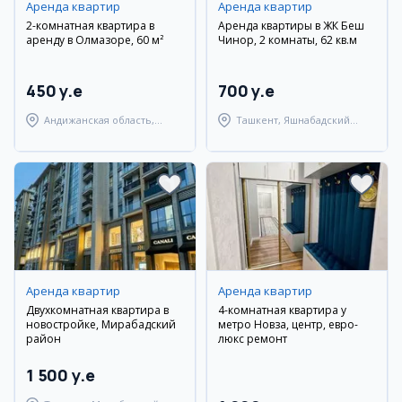
Аренда квартир
Аренда квартир
2-комнатная квартира в
Аренда квартиры в ЖК Беш
аренду в Олмазоре, 60 м²
Чинор, 2 комнаты, 62 кв.м
450 y.e
700 y.e
Андижанская область,
Ташкент, Яшнабадский
город Андижан
район
Аренда квартир
Аренда квартир
Двухкомнатная квартира в
4-комнатная квартира у
новостройке, Мирабадский
метро Новза, центр, евро-
район
люкс ремонт
1 500 y.e