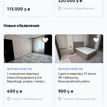
320 000 y.e
115 000 y.e
Ташкент, Мирабадский
район
Новые объявления
Аренда квартир
Аренда квартир
1-комнатная квартира
Сдается квартира 75 кв.м в
(переоборудована в 2) в
ЖК Yakkasaray,
Мирабаде, рядом с метро
Яккасарайский район
Кийот
400 y.e
900 y.e
Ташкент, Мирабадский
Ташкент, Яккасарайский
район
район