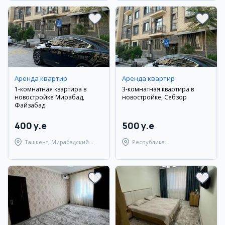
Аренда квартир
Аренда квартир
1-комнатная квартира в
3-комнатная квартира в
новостройке Мирабад,
новостройке, Себзор
Файзабад
400 y.e
500 y.e
Ташкент, Мирабадский
Республика
район
Каракалпакстан,
Берунийский район