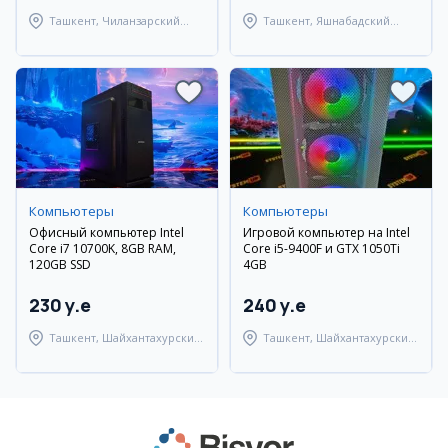
Ташкент, Чиланзарский
Ташкент, Яшнабадский
район
район
Компьютеры
Компьютеры
Офисный компьютер Intel
Игровой компьютер на Intel
Core i7 10700K, 8GB RAM,
Core i5-9400F и GTX 1050Ti
120GB SSD
4GB
230 y.e
240 y.e
Ташкент, Шайхантахурский
Ташкент, Шайхантахурский
район
район