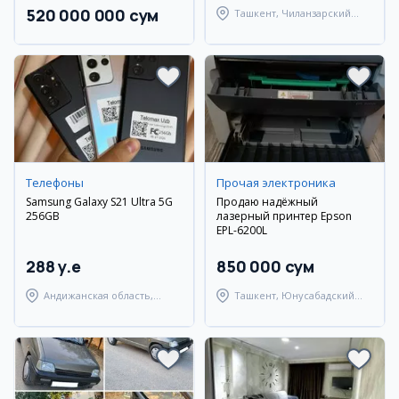
520 000 000 сум
Ташкент, Чиланзарский
район
Телефоны
Прочая электроника
Samsung Galaxy S21 Ultra 5G
Продаю надёжный
256GB
лазерный принтер Epson
EPL-6200L
288 y.e
850 000 сум
Андижанская область,
Ташкент, Юнусабадский
город Андижан
район