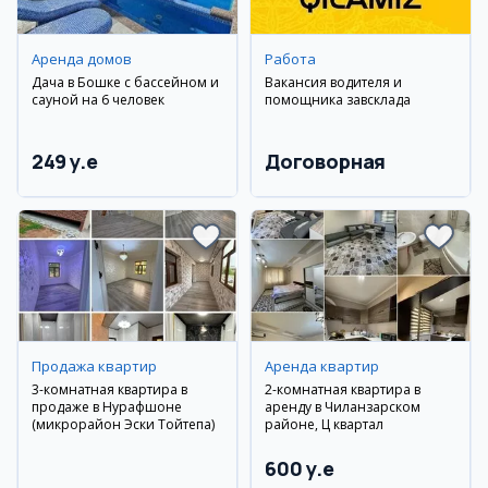
Аренда домов
Работа
Дача в Бошке с бассейном и
Вакансия водителя и
сауной на 6 человек
помощника завсклада
249 y.e
Договорная
Продажа квартир
Аренда квартир
3-комнатная квартира в
2-комнатная квартира в
продаже в Нурафшоне
аренду в Чиланзарском
(микрорайон Эски Тойтепа)
районе, Ц квартал
600 y.e