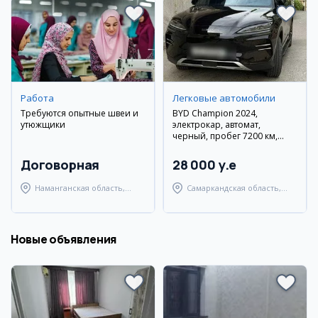
Работа
Легковые автомобили
Требуются опытные швеи и
BYD Champion 2024,
утюжщики
электрокар, автомат,
черный, пробег 7200 км,
Самарканд
Договорная
28 000 y.e
Наманганская область,
Самаркандская область,
Наманганский район
Самаркандский район
Новые объявления