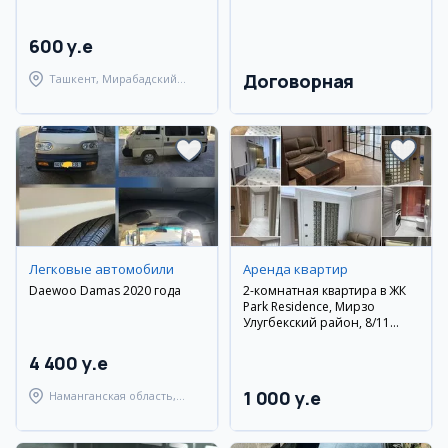
600 y.e
Договорная
Ташкент, Мирабадский
район
Легковые автомобили
Аренда квартир
Daewoo Damas 2020 года
2-комнатная квартира в ЖК
Park Residence, Мирзо
Улугбекский район, 8/11
этаж, евроремонт, мебель и
техника
4 400 y.e
1 000 y.e
Наманганская область,
Наманганский район