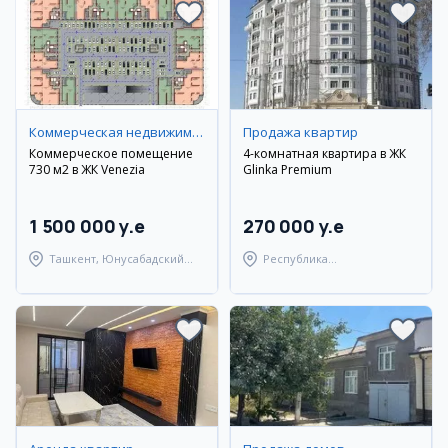
Коммерческая недвижимость
Продажа квартир
Коммерческое помещение
4-комнатная квартира в ЖК
730 м2 в ЖК Venezia
Glinka Premium
1 500 000 y.e
270 000 y.e
Ташкент, Юнусабадский
Республика
район
Каракалпакстан, Нукусский
район