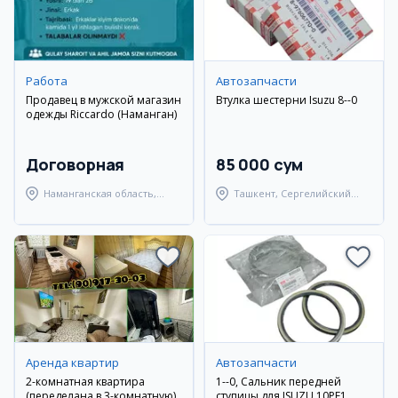
Работа
Автозапчасти
Продавец в мужской магазин
Втулка шестерни Isuzu 8--0
одежды Riccardo (Наманган)
Договорная
85 000 сум
Наманганская область,
Ташкент, Сергелийский
Наманганский район
район
Аренда квартир
Автозапчасти
2-комнатная квартира
1--0, Сальник передней
(переделана в 3-комнатную)
ступицы для ISUZU 10PE1