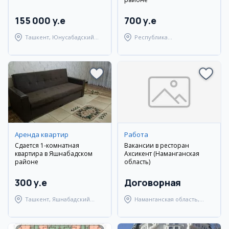
155 000 y.e
700 y.e
Ташкент, Юнусабадский
Республика
район
Каракалпакстан,
Берунийский район
Аренда квартир
Работа
Сдается 1-комнатная
Вакансии в ресторан
квартира в Яшнабадском
Ахсикент (Наманганская
районе
область)
300 y.e
Договорная
Ташкент, Яшнабадский
Наманганская область,
район
Туракурганский район