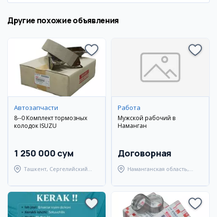
Другие похожие объявления
Автозапчасти
Работа
8--0 Комплект тормозных
Мужской рабочий в
колодок ISUZU
Наманган
1 250 000 сум
Договорная
Ташкент, Сергелийский
Наманганская область,
район
Наманганский район