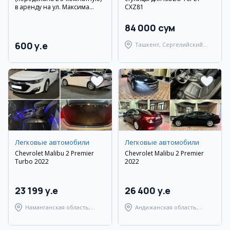
в аренду на ул. Максима
CXZ81
Горького, 3 этаж, с мебелью
и техникой
84 000 сум
600 y.e
Ташкент, Сергелийский
район
Легковые автомобили
Легковые автомобили
Chevrolet Malibu 2 Premier
Chevrolet Malibu 2 Premier
Turbo 2022
2022
23 199 y.e
26 400 y.e
Наманганская область,
Андижанская область,
Наманганский район
Андижанский район