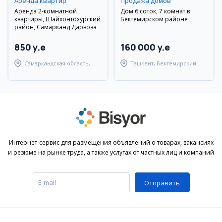
Аренда квартир
Продажа домов
Аренда 2-комнатной
Дом 6 соток, 7 комнат в
квартиры, Шайхонтохурский
Бектемирском районе
район, Самарканд Дарвоза
850 y.e
160 000 y.e
Самаркандская область,
Ташкент, Бектемирский
Самаркандский район
район
Интернет-сервис для размещения объявлений о товарах, вакансиях
и резюме на рынке труда, а также услугах от частных лиц и компаний
Отправить